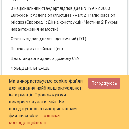
3 Національний стандарт відповідає EN 1991-2:2003
Eurocode 1: Actions on structures - Part 2: Traffic loads on
bridges (Єврокод 1: Дії на конструкції - Частина 2: Рухомі
навантаження на мости)
Ступінь відповідності - ідентичний (IDT)
Переклад з англійської (en)
Цей стандарт видано з дозволу CEN
4 УВЕДЕНО ВПЕРШЕ
НАЦІОНАЛЬНИЙ ВСТУП
Ми використовуємо cookie-файли
Погоджуюсь
для надання найбільш актуальної
Цей стандарт є тотожним перекладом EN 1991-2:2003
інформації. Продовжуючи
Eurocode 1: Actions on structures - Part 2: Traffic loads on
використовувати сайт, Ви
bridges (Єврокод 1: Дії на конструкції - Частина 2: Рухомі
погоджуєтесь з використанням
навантаження на мости).
файлів cookie.
Політика
EN 1991-2:2003 підготовлено Технічним комітетом
конфіденційності...
CEN/TC 250 "Будівельні Єврокоди", секретаріатом якого