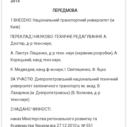
2013
ПЕРЕДМОВА
1 ВНЕСЕНО: Національний транспортний університет (м.
Київ)
ПЕРЕКЛАД І НАУКОВО-ТЕХНІЧНЕ РЕДАГУВАННЯ: А.
Дехтяр, д-р техн.наук;
А. Лантух-Лященко, д-р техн. наук (керівник розробки); А.
Корецький, канд.техн.наук;
К. Медведев, канд.ф-м.наук; І. Святишенко, Φ. Яцко
ЗА УЧАСТЮ: Дніпропетровський національний технічний
університет залізничного транспорту ім. акад. В.
Лазаряна (м. Дніпропетровськ) (В. Волкова, д-р
техн.наук)
2 НАДАНО ЧИННОСТІ:
наказ Міністерства регіонального розвитку та
будівництва України від 27.12.2010 р. № 551