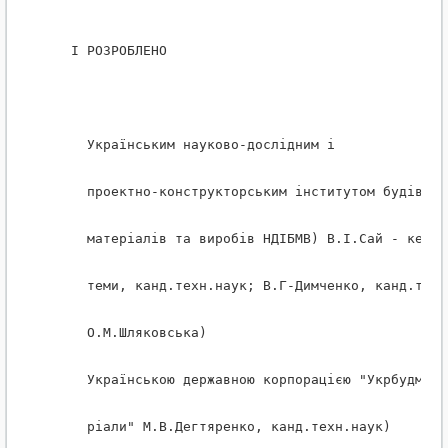
   I РОЗРОБЛЕНО
     Українським науково-дослiдним i
     проектно-конструкторським iнститутом будiвель
     матерiалiв та виробiв НДIБМВ) В.I.Сай - керів
     теми, канд.техн.наук; В.Г-Димченко, канд.техн
     О.М.Шляковська)
     Українською державною корпорацiєю "Укрбудмате
     рiали" М.В.Дегтяренко, канд.техн.наук)