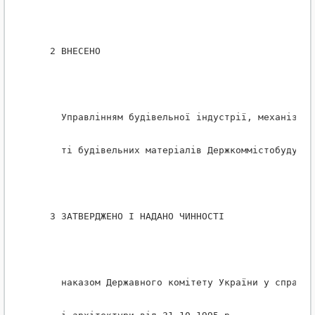
   2 ВНЕСЕНО
     Управлiнням будiвельної iндустрiї, механiзацi
     тi будiвельних матерiалiв Держкоммiстобудуван
   З ЗАТВЕРДЖЕНО I НАДАНО ЧИННОСТI
     наказом Державного комiтету України у справах