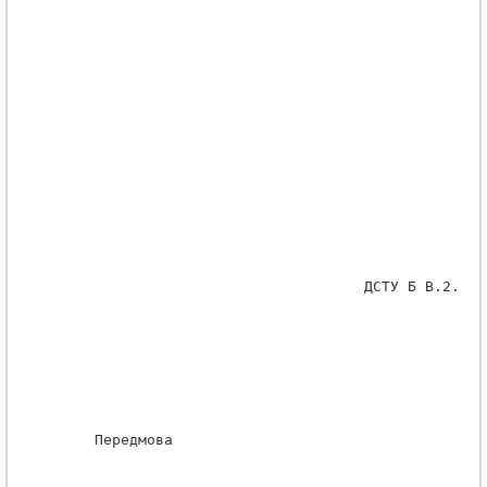
                                    ДСТУ Б В.2.7-3
     Передмова