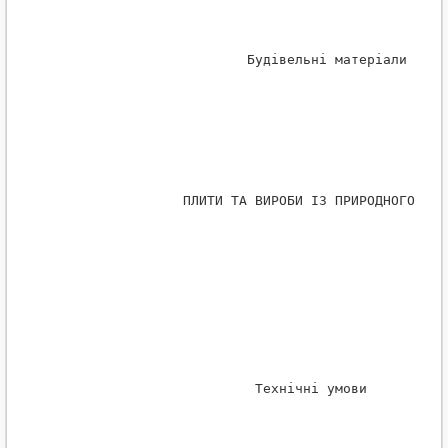
                         Будiвельнi матерiали
                 ПЛИТИ ТА ВИРОБИ ІЗ ПРИРОДНОГО КАМ
                          Технічні умови