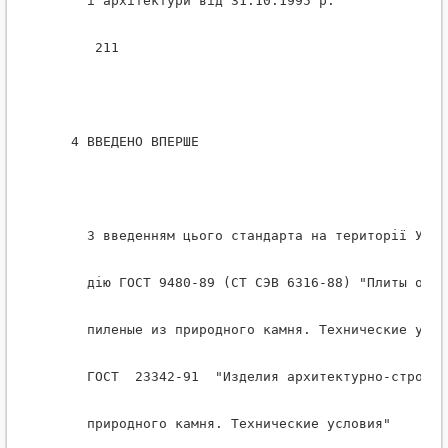
     i архiтектури вiд 31.10.1995 р.
      211
   4 ВВЕДЕНО ВПЕРШЕ
     З введенням цього стандарта на територiї Укра
     дiю ГОСТ 9480-89 (СТ СЭВ 6316-88) "Плиты обли
     пиленые из природного камня. Технические усло
     ГОСТ  23342-91  "Изделия архитектурно-строите
     природного камня. Технические условия"