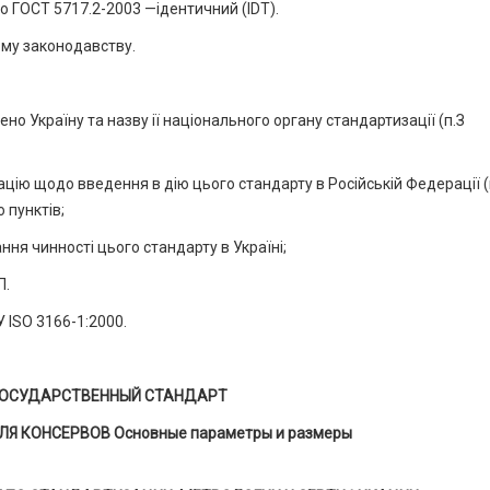
о ГОСТ 5717.2-2003 —ідентичний (IDT).
ому законодавству.
но Україну та назву ії національного органу стандартизації (п.З
ацію щодо введення в дію цього стан­дарту в Російській Федерації (
 пунктів;
ння чинності цього стандарту в Україні;
П.
 ISO 3166-1:2000.
ОСУДАРСТВЕННЫЙ СТАНДАРТ
Я КОНСЕРВОВ Основные параметры и размеры