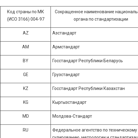
Код страны по МК
Сокращенное наименование националь
(ИСО 3166) 004-97
органа по стандартизации
AZ
Азстандарт
AM
Армстандарт
BY
Госстандарт Республики Беларусь
GE
Грузстандарт
KZ
Госстандарт Республики Казахстан
KG
Кыргызстандарт
MD
Молдова-Стандарт
RU
Федеральное агентство по техническому 
гулированию, метрологии и стандартиза