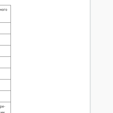
ного
ре­
ции