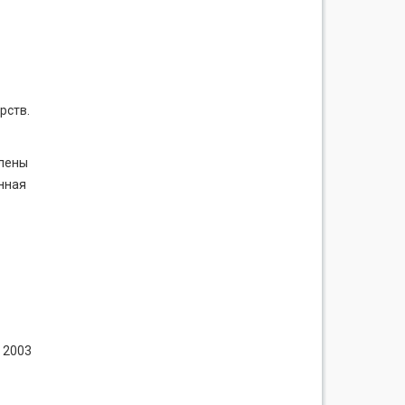
рств.
влены
нная
 2003