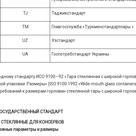
TJ
Таджикстандарт
TM
Главгосслужба «Туркменстандартлары »
UZ
Узстандарт
UA
Госпотребстандарт Украины
одному стандарту ИСО 9100—92 «Тара стеклянная с широкой горло
 упаковки. Размеры» (ISO 9100:1992 «Wide-mouth glass container
и требований к размерам горловин стеклянной тары с широкой горло
ОСУДАРСТВЕННЫЙ СТАНДАРТ
 СТЕКЛЯННЫЕ ДЛЯ КОНСЕРВОВ
овные параметры и размеры