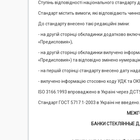
Ступінь відповідності національного стандарту д
Стандарт містить вимоги, які відповідають чинн
До стандарту внесено такі редакційні зміни:
- на другій сторінці обкладинки додатково включе
«Предисловия»);
- на другій сторінці обкладинки вилучено інформ
«Предисловия») та відповідно змінено нумерацію
- на першій сторінці стандарту внесено дату нада
- вилучено інформацію стосовно коду УДК та ОК
ISO 3166:1993 впроваджено в Україні через ДСТУ
Стандарт ГОСТ 5717.1-2003 в Україні не введено.
МЕЖГ
БАНКИ СТЕКЛЯННЫЕ ДЛ