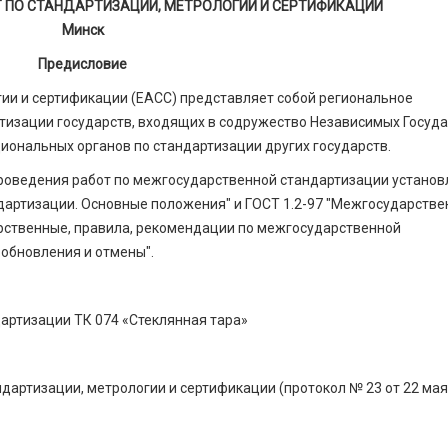
 ПО СТАНДАРТИЗАЦИИ, МЕТРОЛОГИИ И СЕРТИФИКАЦИИ
Минск
Предисловие
гии и сертификации (ЕАСС) представляет со­бой региональное
изации государств, входящих в содружество Независимых Госуда
ональных органов по стандартизации других государств.
проведения работ по межгосударственной стандартизации устано
дартизации. Основные положения" и ГОСТ 1.2-97 "Межгосударстве
рст­венные, правила, рекомендации по межгосударственной
 обновления и отмены".
артизации ТК 074 «Стеклянная тара»
артизации, метрологии и сертифика­ции (протокол № 23 от 22 мая