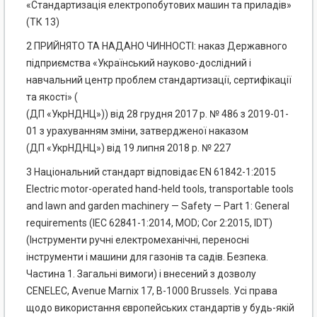
«Стандартизація електропобутових машин та приладів»
(ТК 13)
2 ПРИЙНЯТО ТА НАДАНО ЧИННОСТІ: наказ Державного
підприємства «Український науково-дослідний і
навчальний центр проблем стандартизації, сертифікації
та якості» (
(ДП «УкрНДНЦ»)) від 28 грудня 2017 р. № 486 з 2019-01-
01 з урахуванням зміни, затвердженої наказом
(ДП «УкрНДНЦ») від 19 липня 2018 р. № 227
3 Національний стандарт відповідає EN 61842-1:2015
Electric motor-operated hand-held tools, transportable tools
and lawn and garden machinery — Safety — Part 1: General
requirements (IEC 62841-1:2014, MOD; Cor 2:2015, IDT)
(Інструменти ручні електромеханічні, переносні
інструменти і машини для газонів та садів. Безпека.
Частина 1. Загальні вимоги) і внесений з дозволу
CENELEC, Avenue Marnix 17, В-1000 Brussels. Усі права
щодо використання європейських стандартів у будь-якій