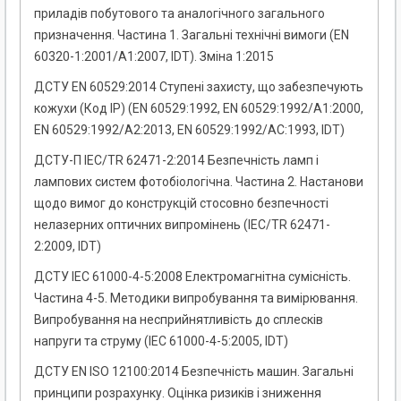
приладів побутового та аналогічного загального
призначення. Частина 1. Загальні технічні вимоги (EN
60320-1:2001/А1:2007, IDT). Зміна 1:2015
ДСТУ EN 60529:2014 Ступені захисту, що забезпечують
кожухи (Код ІР) (EN 60529:1992, EN 60529:1992/A1:2000,
EN 60529:1992/A2:2013, EN 60529:1992/AC:1993, IDT)
ДСТУ-П IEC/TR 62471-2:2014 Безпечність ламп і
лампових систем фотобіологічна. Частина 2. Настанови
щодо вимог до конструкцій стосовно безпечності
нелазерних оптичних випромінень (IEC/TR 62471-
2:2009, IDT)
ДСТУ ІЕС 61000-4-5:2008 Електромагнітна сумісність.
Частина 4-5. Методики випробування та вимірювання.
Випробування на несприйнятливість до сплесків
напруги та струму (ІЕС 61000-4-5:2005, IDТ)
ДСТУ EN ISO 12100:2014 Безпечність машин. Загальні
принципи розрахунку. Оцінка ризиків і зниження