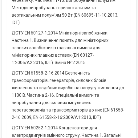
небезпеку. Частина 11-10. Випробування полум’ям.
Методи випробувань горизонтальним та
вертикальним полум’ям 50 Вт (EN 60695-11-10:2013,
IDT)
ДСТУ EN 60127-1:2014 Мініатюрні запобіжники.
Частина 1. Визначення понять для мініатюрних
плавких запобіжників і загальні вимоги для
мініатюрних плавких вставок (EN 60127-
1:2006/A2:2015, IDT). Зміна № 2:2015
ДСТУ EN 61558-2-16:2014 Безпечність
трансформаторів, генераторів, силових блоків
живлення та подібних виробів на напругу живлення до
1100 В. Частина 2-16. Спеціальні вимоги та
випробування для силових імпульсних
перетворювачів та трансформаторів до них (EN 61558-
2-16:2009, EN 61558-2-16:2009/A1:2013, IDT)
ДСТУ EN 60252-1:2014 Конденсатори для
електродвигунів змінного струму. Частина 1. Загальні