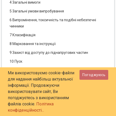
4 Загальні вимоги
5 Загальні умови випробування
6 Випромінення, токсичність та подібні небезпечні
чинники
7 Класифікація
8 Марковання та інструкції
9 Захист від доступу до піднапругових частин
10 Пуск
11 Споживана потужність та сила струму
Ми використовуємо cookie-файли
Погоджуюсь
для надання найбільш актуальної
12 Нагрівання
інформації. Продовжуючи
13 Теплостійкість та реакція на вогонь
використовувати сайт, Ви
14 Вологостійкість
погоджуєтесь з використанням
файлів cookie.
Політика
15 Корозійна тривкість
конфіденційності...
16 Захист від перевантаження трансформаторів та