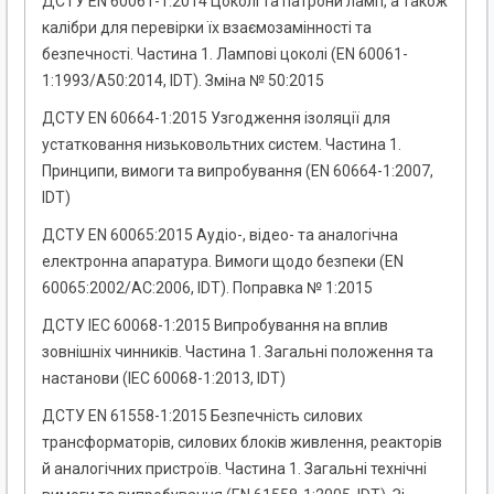
ДСТУ EN 60061-1:2014 Цоколі та патрони ламп, а також
калібри для перевірки їх взаємозамінності та
безпечності. Частина 1. Лампові цоколі (EN 60061-
1:1993/A50:2014, IDT). Зміна № 50:2015
ДСТУ EN 60664-1:2015 Узгодження ізоляції для
устатковання низьковольтних систем. Частина 1.
Принципи, вимоги та випробування (EN 60664-1:2007,
IDT)
ДСТУ EN 60065:2015 Аудіо-, відео- та аналогічна
електронна апаратура. Вимоги щодо безпеки (EN
60065:2002/AC:2006, IDT). Поправка № 1:2015
ДСТУ IEC 60068-1:2015 Випробування на вплив
зовнішніх чинників. Частина 1. Загальні положення та
настанови (IEC 60068-1:2013, IDT)
ДСТУ EN 61558-1:2015 Безпечність силових
трансформаторів, силових блоків живлення, реакторів
й аналогічних пристроїв. Частина 1. Загальні технічні