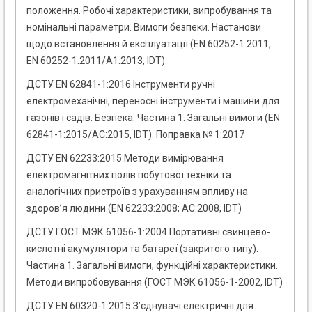
положення. Робочі характеристики, випробування та
номінальні параметри. Вимоги безпеки. Настанови
щодо встановлення й експлуатації (EN 60252-1:2011,
EN 60252-1:2011/A1:2013, IDT)
ДСТУ EN 62841-1:2016 Інструменти ручні
електромеханічні, переносні інструменти і машини для
газонів і садів. Безпека. Частина 1. Загальні вимоги (EN
62841-1:2015/AC:2015, IDT). Поправка № 1:2017
ДCТУ EN 62233:2015 Методи вимірювання
електромагнітних полів побутової техніки та
аналогічних пристроїв з урахуванням впливу на
здоров’я людини (EN 62233:2008; АС:2008, IDТ)
ДСТУ ГОСТ МЭК 61056-1:2004 Портативні свинцево-
кислотні акумулятори та батареї (закритого типу).
Частина 1. Загальні вимоги, функційні характеристики.
Методи випробовування (ГОСТ МЭК 61056-1-2002, IDT)
ДСТУ EN 60320-1:2015 З’єднувачі електричні для