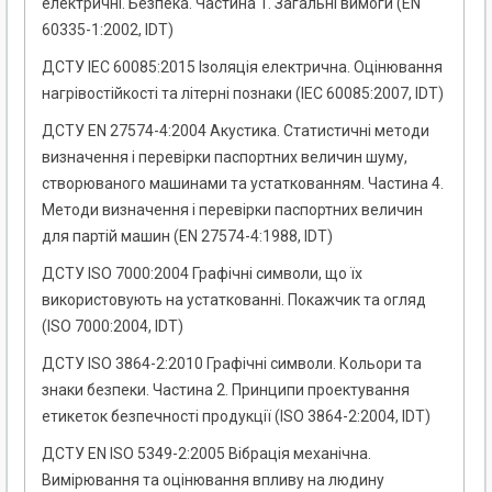
електричні. Безпека. Частина 1. Загальні вимоги (EN
60335-1:2002, IDT)
ДСТУ ІЕС 60085:2015 Ізоляція електрична. Оцінювання
нагрівостійкості та літерні познаки (ІЕС 60085:2007, IDT)
ДСТУ EN 27574-4:2004 Акустика. Статистичнi методи
визначення i перевiрки паспортних величин шуму,
створюваного машинами та устаткованням. Частина 4.
Методи визначення i перевiрки паспортних величин
для партiй машин (EN 27574-4:1988, IDT)
ДСТУ ISO 7000:2004 Графічні символи, що їх
використовують на устаткованні. Покажчик та огляд
(ISO 7000:2004, IDT)
ДСТУ ISO 3864-2:2010 Графічні символи. Кольори та
знаки безпеки. Частина 2. Принципи проектування
етикеток безпечності продукції (ISO 3864-2:2004, IDT)
ДСТУ EN ISO 5349-2:2005 Вібрація механічна.
Вимірювання та оцінювання впливу на людину