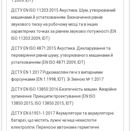
1:2009, IDT)
ДСТУ EN ISO 11203:2015 Акустика. Шум, утворюваний
машинами й устаткованням. Визначення рівнів
звукового тиску на робочому місці та в інших
характерних точках за рівнем звукової потужності (EN
ISO 11203:2009, IDT)
ДСТУ EN ISO 4871:2015 Акустика. Декларування та
перевіряння рівнів шуму, утворюваного машинами й
устаткованням (EN ISO 4871:2009, IDT)
ДСТУ EN 1:2017 Рідкомасляні печі з випарними
форсунками (EN 1:1998, IDT). Зі 3міною № 1:2017
ДСТУ EN ISO 13850:2016 Безпечність машин. Аварійне
зупинення. Принципи проектування (EN ISO
13850:2015; ISO 13850:2015, IDT)
ДСТУ EN 61951-1:2017 Акумулятори та акумуляторні
батареї, що містять лужні чи інші некислотні
електроліти. Переносні автономні герметичні