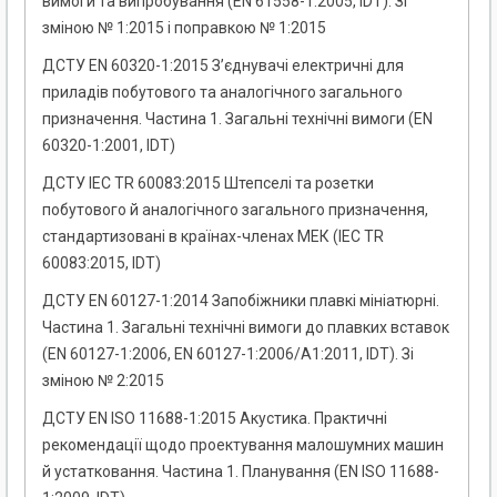
вимоги та випробування (EN 61558-1:2005, IDT). Зі
зміною № 1:2015 і поправкою № 1:2015
ДСТУ EN 60320-1:2015 З’єднувачі електричні для
приладів побутового та аналогічного загального
призначення. Частина 1. Загальні технічні вимоги (EN
60320-1:2001, IDT)
ДСТУ IEC TR 60083:2015 Штепселі та розетки
побутового й аналогічного загального призначення,
стандартизовані в країнах-членах МЕК (IEC TR
60083:2015, IDT)
ДСТУ EN 60127-1:2014 Запобіжники плавкі мініатюрні.
Частина 1. Загальні технічні вимоги до плавких вставок
(EN 60127-1:2006, EN 60127-1:2006/A1:2011, IDT). Зі
зміною № 2:2015
ДСТУ EN ISO 11688-1:2015 Акустика. Практичні
рекомендації щодо проектування малошумних машин
й устатковання. Частина 1. Планування (EN ISO 11688-