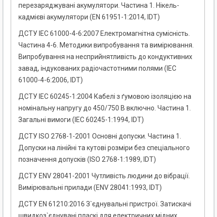
перезаряджувані акумулятори. Частина 1. Нікель-
кадмієві акумулятори (EN 61951-1:2014, IDT)
ДСТУ IEC 61000-4-6:2007 Електромагнітна сумісність.
Частина 4-6. Методики випробування та вимірювання.
Випробування на несприйнятливість до кондуктивних
завад, індукованих радіочастотними полями (ІЕС
61000-4-6:2006, IDТ)
ДСТУ IEC 60245-1:2004 Кабелі з ґумовою ізоляцією на
номінальну напругу до 450/750 В включно. Частина 1.
Загальні вимоги (ІЕС 60245-1:1994, IDТ)
ДСТУ ISO 2768-1-2001 Основні допуски. Частина 1.
Допуски на лінійні та кутові розміри без спеціального
позначення допусків (ISO 2768-1:1989, IDТ)
ДСТУ ЕNV 28041-2001 Чутливість людини до вібрації.
Вимірювальні прилади (ЕNV 28041:1993, IDТ)
ДСТУ EN 61210:2016 З`єднувальні пристрої. Затискачі
швидкоз`єднувані пласкі для електричних мідних