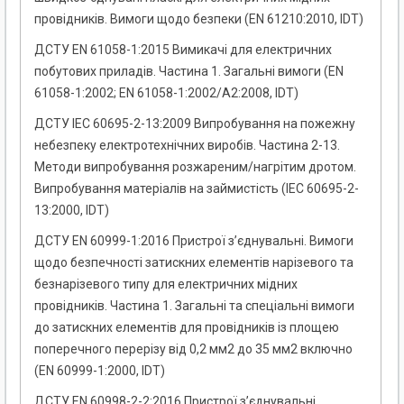
провідників. Вимоги щодо безпеки (EN 61210:2010, IDT)
ДСТУ EN 61058-1:2015 Вимикачі для електричних
побутових приладів. Частина 1. Загальні вимоги (EN
61058-1:2002; EN 61058-1:2002/A2:2008, IDT)
ДСТУ IЕС 60695-2-13:2009 Випробування на пожежну
небезпеку електротехнічних виробів. Частина 2-13.
Методи випробування розжареним/нагрітим дротом.
Випробування матеріалів на займистість (ІЕС 60695-2-
13:2000, IDТ)
ДСТУ EN 60999-1:2016 Пристрої з’єднувальні. Вимоги
щодо безпечності затискних елементів нарізевого та
безнарізевого типу для електричних мідних
провідників. Частина 1. Загальні та спеціальні вимоги
до затискних елементів для провідників із площею
поперечного перерізу від 0,2 мм2 до 35 мм2 включно
(ЕN 60999-1:2000, IDТ)
ДСТУ EN 60998-2-2:2016 Пристрої з’єднувальні