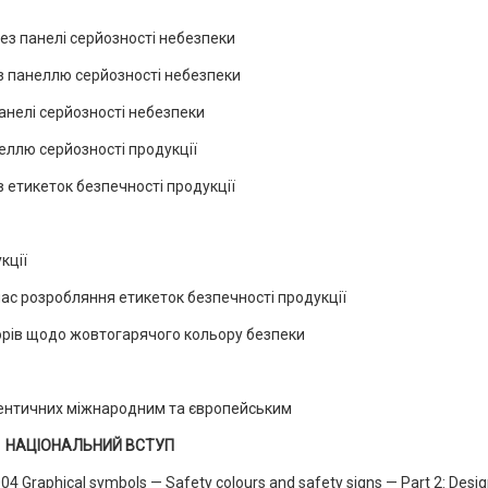
без панелі серйозності небезпеки
 з панеллю серйозності небезпеки
панелі серйозності небезпеки
неллю серйозності продукції
 етикеток безпечності продукції
кції
 час розробляння етикеток безпечності продукції
орів щодо жовтогарячого кольору безпеки
дентичних міжнародним та європейським
НАЦІОНАЛЬНИЙ ВСТУП
 Graphical symbols — Safety colours and safety signs — Part 2: Desi