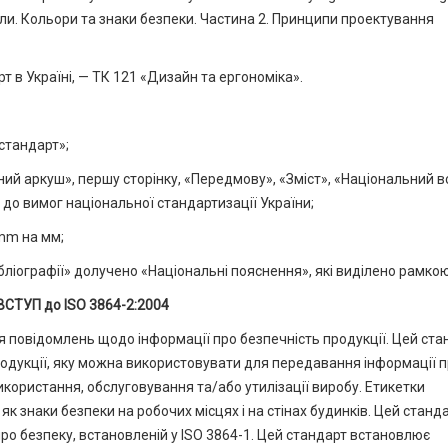
имволи. Кольори та знаки безпеки. Частина 2. Принципи проектування
т в Україні, — ТК 121 «Дизайн та ергономіка».
стандарт»;
ний аркуш», першу сторінку, «Передмову», «Зміст», «Національний в
 до вимог національної стандартизації України;
 mm на мм;
бліографії» долучено «Національні пояснення», які виділено рамкою
ВСТУП до ISO 3864-2:2004
 повідомлень щодо інформації про безпечність продукції. Цей ста
одукції, яку можна використовувати для передавання інформації 
икористання, обслуговування та/або утилізації виробу. Етикетки
як знаки безпеки на робочих місцях і на стінах будинків. Цей станд
ро безпеку, встановленій у ISO 3864-1. Цей стандарт встановлює