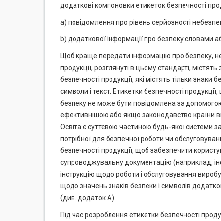
додаткові компоновки етикеток безпечності прод
a) повідомлення про рівень серйозності небезпе
b) додаткової інформації про безпеку словами аб
Щоб краще передати інформацію про безпеку, не
продукції, розглянуті в цьому стандарті, містят
безпечності продукції, які містять тільки знаки 
символи і текст. Етикетки безпечності продукції
безпеку не може бути повідомлена за допомого
ефективнішою або якщо законодавство країни в
Освіта є суттєвою частиною будь-якої системи з
потрібної для безпечної роботи чи обслуговуванн
безпечності продукції, щоб забезпечити корист
супроводжувальну документацію (наприклад, інф
інструкцію щодо роботи і обслуговування виробу
щодо значень знаків безпеки і символів додатко
(див. додаток А).
Під час розроблення етикетки безпечності продук