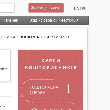
Знайти документ
UA
RU
Новини
Вхід на сервіс | Реєстрація
ринципи проектування етикеток
нтів.
ципи