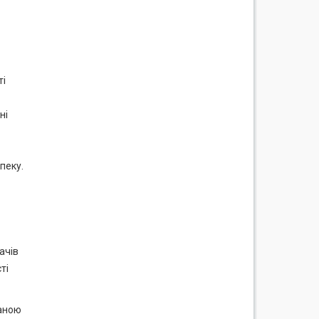
ті
ні
пеку.
ачів
ті
даною