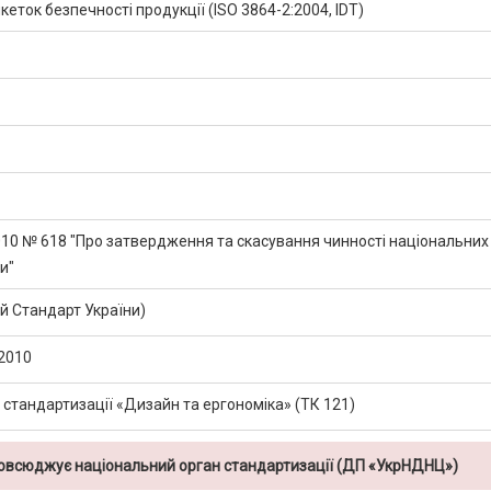
еток безпечності продукції (ISO 3864-2:2004, IDT)
2010 № 618 "Про затвердження та скасування чинності національних
и"
 Стандарт України)
2010
 стандартизації «Дизайн та ергономіка» (ТК 121)
повсюджує національний орган стандартизації (ДП «УкрНДНЦ»)