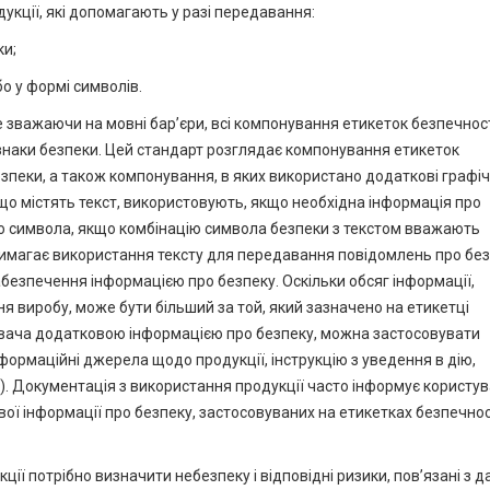
укції, які допомагають у разі передавання:
ки;
о у формі символів.
 зважаючи на мовні бар’єри, всі компонування етикеток безпечнос
ь знаки безпеки. Цей стандарт розглядає компонування етикеток
безпеки, а також компонування, в яких використано додаткові графіч
, що містять текст, використовують, якщо необхідна інформація про
ю символа, якщо комбінацію символа безпеки з текстом вважають
имагає використання тексту для передавання повідомлень про без
абезпечення інформацією про безпеку. Оскільки обсяг інформації,
я виробу, може бути більший за той, який зазначено на етикетці
увача додатковою інформацією про безпеку, можна застосовувати
ормаційні джерела щодо продукції, інструкцію з уведення в дію,
). Документація з використання продукції часто інформує користув
вої інформації про безпеку, застосовуваних на етикетках безпечнос
ції потрібно визначити небезпеку і відповідні ризики, пов’язані з 