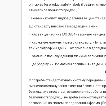
principles for product safety labels (Графічні с
етикеток безпечності продукції).
Технічний комітет, відповідальний за цей стандар
До стандарту внесено такі редакційні зміни:
— слова «ця частина ISO 3864» замінено на «цей 
— структурні елементи цього стандарту: «Титуль
та «Бібліографічні дані» — оформлено відповідно
— замінено познаку одиниці фізичної величини:
— до розділу 2 «Нормативні посилання» та до «Бі
Є потреба стандартизувати систему передавання
визначає компонування етикетки безпечності пр
безпеку, яка стосується встановлення, роботи, в
безпечності продукції не треба використовувати 
заснований на системі передавання інформації п