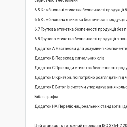
серйозності небезпеки
6.5 Комбіновані етикетки безпечності продукції 
6.6 Комбінована етикетка безпечності продукції
6.7 Групова етикетка безпечності продукції без 
6.8 Групова етикетка безпечності продукції з па
Додаток А Настанови для розуміння компонентів
Додаток В Переклад сигнальних слів
Додаток С Приклади етикеток безпечності проду
Додаток D Критерії, які потрібно розглядати під
Додаток Е Витяг із системи упорядкування коль
Бібліографія
Додаток НА Перелік національних стандартів, і
Цей стандарт є тотожний переклад ISO 3864-2:2004