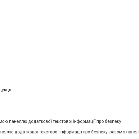
дукції
емою панеллю додаткової текстової інформації про безпеку
анеллю додаткової текстової інформації про безпеку, разом з пане