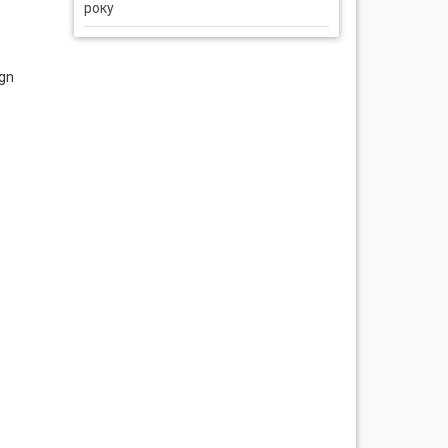
року
ign