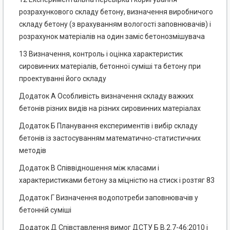
розрахункового складу бетону, визначення виробничого
складу бетону (з врахуванням вологості заповнювачів) і
розрахунок матеріалів на один заміс бетонозмішувача
13 Визначення, контроль і оцінка характеристик
сировинних матеріалів, бетонної суміші та бетону при
проектуванні його складу
Додаток А Особливість визначення складу важких
бетонів різних видів на різних сировинних матеріалах
Додаток Б Планування експериментів і вибір складу
бетонів із застосуванням математично-статистичних
методів
Додаток В Співвідношення між класами і
характеристиками бетону за міцністю на стиск і розтяг 83
Додаток Г Визначення водопотреби заповнювачів у
бетонній суміші
Додаток Д Співставлення вимог ДСТУ Б В.2.7-46:2010 і