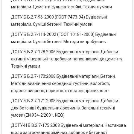
матеріали. Цементи сульфатостійкі. Технічні умови
ДСТУ Б В.2.7-96-2000 (ГОСТ 7473-94) Будівельні
матеріали. Суміші бетонні. Технічні умови
ДСТУ Б В.2.7-114-2002 (ГОСТ 10181-2000) Будівельні
матеріали. Суміші бетонні. Методи випробувань
ДСТУ Б В.2.7-128:2006 Будівельні матеріали. Добавки
активні мінеральні та добавки-наповнювачі до цементу.
Технічні умови
ДСТУ Б В.2.7-170:2008 Будівельні матеріали. Бетони.
Методи визначення середньої густини, вологості,
водопоглинання, пористості і водонепроникності
ДСТУ Б В.2.7-171:2008 Будівельні матеріали. Добавки
для бетонів і будівельних розчинів. Загальні технічні
умови (EN 934-2:2001, NEQ)
ДСТУ-Н Б В.2.7-175:2008 Будівельні матеріали. Настанова
щодо застосування хімічних добавок у бетонах і