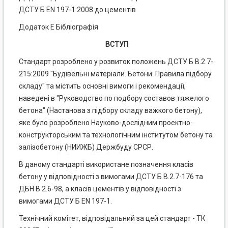
ДСТУ Б EN 197-1:2008 до цементів
Додаток Е Бібліографія
ВСТУП
Стандарт розроблено у розвиток положень ДСТУ Б В.2.7-
215:2009 "Будівельні матеріали. Бетони. Правила підбору
складу" та містить основні вимоги і рекомендації,
наведені в "Руководство по подбору составов тяжелого
бетона" (Настанова з підбору складу важкого бетону),
яке було розроблено Науково-дослідним проектно-
конструкторським та технологічним інститутом бетону та
залізобетону (НИИЖБ) Держбуду СРСР.
В даному стандарті використане позначення класів
бетону у відповідності з вимогами ДСТУ Б В.2.7-176 та
ДБН В.2.6-98, а класів цементів у відповідності з
вимогами ДСТУ Б EN 197-1.
Технічний комітет, відповідальний за цей стандарт - ТК