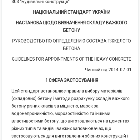
303 "Будівельні конструкції".
НАЦІОНАЛЬНИЙ СТАНДАРТ УКРАЇНИ
НАСТАНОВА ЩОДО ВИЗНАЧЕННЯ СКЛАДУ ВАЖКОГО
БЕТОНУ
РУКОВОДСТВО ПО ОПРЕДЕЛЕНИЮ СОСТАВА ТЯЖЕЛОГО
БЕТОНА
GUIDELINES FOR APPOINTMENTS OF THE HEAVY CONCRETE
Чинний від 2014-07-01
1 СФЕРА ЗАСТОСУВАННЯ
Цей стандарт встановлює правила вибору матеріалів
(складових) бетону і методи розрахунку складів важкого
бетону різних класів за міцністю, марок за
водонепроникністю, морозостійкістю та іншими
властивостями бетону, що виготовляються на цементах
різних типів та видів і важких заповнювачах, що
застосовуються для виготовлення збірних конструкцій і