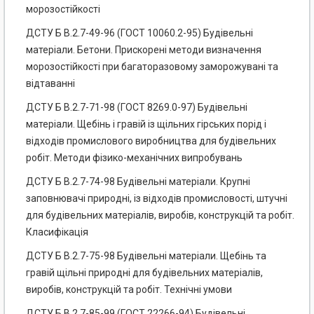
морозостійкості
ДСТУ Б В.2.7-49-96 (ГОСТ 10060.2-95) Будівельні
матеріали. Бетони. Прискорені методи визначення
морозостійкості при багаторазовому заморожувані та
відтаванні
ДСТУ Б В.2.7-71-98 (ГОСТ 8269.0-97) Будівельні
матеріали. Щебінь і гравій із щільних гірських порід і
відходів промислового виробництва для будівельних
робіт. Методи фізико-механічних випробувань
ДСТУ Б В.2.7-74-98 Будівельні матеріали. Крупні
заповнювачі природні, із відходів промисловості, штучні
для будівельних матеріалів, виробів, конструкцій та робіт.
Класифікація
ДСТУ Б В.2.7-75-98 Будівельні матеріали. Щебінь та
гравій щільні природні для будівельних матеріалів,
виробів, конструкцій та робіт. Технічні умови
ДСТУ Б В.2.7-85-99 (ГОСТ 22266-94) Будівельні