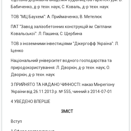
Бабиченко, д-р техн. наук; С. Коваль, д-р техн. наук
ТОВ "МЦ Баухемі": А. Приймаченко; В. Метелюк
ПАТ "Завод залізобетонних конструкцій ім. Світлани
Ковальської": Л. Пашина; С. Щербина
TOB з іноземними інвестиціями "Дікергофф Україна": Л.
Іценко
Національний університет водного господарства та
природокористування: Л. Дворкін, д-р техн. наук; О.
Дворкін, д-р техн. наук
3 ПРИЙНЯТО ТА НАДАНО ЧИННОСТІ: наказ Мінрегіону
України від 26.11.2013 р. № 555, чинний з 2014-07-01
4 УВЕДЕНО ВПЕРШЕ
ЗМІСТ
Вступ