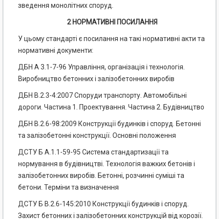
зведення монолітних споруд.
2 НОРМАТИВНІ ПОСИЛАННЯ
У цьому стандарті є посилання на такі нормативні акти та
нормативні документи:
ДБН А 3.1-7-96 Управління, організація і технологія.
Виробництво бетонних і залізобетонних виробів
ДБН В.2.3-4:2007 Споруди транспорту. Автомобільні
дороги. Частина 1. Проектування. Частина 2. Будівництво
ДБН В.2.6-98:2009 Конструкції будинків і споруд. Бетонні
та залізобетонні конструкції. Основні положення
ДСТУ Б А.1.1-59-95 Система стандартизації та
нормування в будівництві. Технологія важких бетонів і
залізобетонних виробів. Бетонні, розчинні суміші та
бетони. Терміни та визначення
ДСТУ Б В.2.6-145:2010 Конструкції будинків і споруд.
Захист бетонних і залізобетонних конструкцій від корозії.