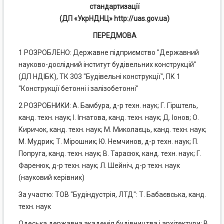
стандартизації
(ДП «УкрНДНЦ» http://uas.gov.ua)
ПЕРЕДМОВА
1 РОЗРОБЛЕНО: Державне підприємство "Державний
науково-дослідний інститут будівельних конструкцій"
(ДП НДІБК), ТК 303 "Будівельні конструкції", ПК 1
"Конструкції бетонні і залізобетонні"
2 РОЗРОБНИКИ: А. Бамбура, д-р техн. наук; Г. Гірштель,
канд. техн. наук; І. Ігнатова, канд. техн. наук; Д. Іонов; О.
Киричок, канд. техн. наук; М. Миколаєць, канд. техн. наук;
М. Мудрик; Т. Мірошник; Ю. Немчинов, д-р техн. наук; П.
Попруга, канд. техн. наук; В. Тарасюк, канд. техн. наук; Г.
Фаренюк, д-р техн. наук; Л. Шейніч, д-р техн. наук
(науковий керівник)
За участю: TOB "Будіндустрія, ЛТД": Т. Бабаєвська, канд.
техн. наук
Одеська державна академія будівництва і архітектури: В.