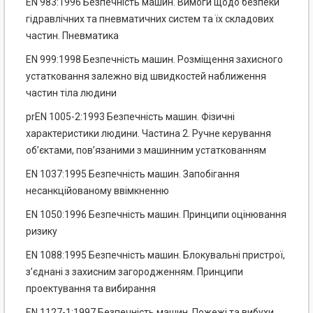
EN 983:1996 Безпечність машин. Вимоги щодо безпеки
гідравлічних та пневматичних систем та їх складових
частин. Пневматика
EN 999:1998 Безпечність машин. Розміщення захисного
устатковання залежно від швидкостей наближення
частин тіла людини
prEN 1005-2:1993 Безпечність машин. Фізичні
характеристики людини. Частина 2. Ручне керування
об’єктами, пов’язаними з машинним устаткованням
EN 1037:1995 Безпечність машин. Запобігання
несанкційованому ввімкненню
EN 1050:1996 Безпечність машин. Принципи оцінювання
ризику
EN 1088:1995 Безпечність машин. Блокувальні пристрої,
з’єднані з захисним загородженням. Принципи
проектування та вибирання
EN 1127-1:1997 Безпечність машин. Пожежі та вибухи.