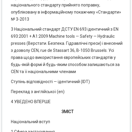
національного стандарту прийнято поправку,
опубліковану в інформаційному покажчику «Стандарти»
№ 3-2013
3 Національний стандарт ДСТУ EN 693 ідентичний з EN
693:2001 + А1:2009 Machine tools — Safety — Hydraulic
presses (Верстати. Безпека. Гідравлічні преси) і внесений
з дозволу CEN, rue de Stassart 36, В-1050 Brussels. Усі
права щодо використання європейських стандартів у
будь-якій формі й будь-яким способом залишаються за
CEN та її національними членами
Ступінь відповідності — ідентичний (IDT)
Переклад з англійської (еn)
4 УВЕДЕНО ВПЕРШЕ
ЗМІСТ
Національний вступ
1 Сфера застосування