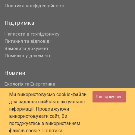
Політика конфіденційності
Підтримка
Написати в техпідтримку
Питання та відповіді
Замовити документ
Помилка у документі
Новини
Екологія
Енергетика
та
Нормативне регулювання
Ми використовуємо cookie-файли
Погоджуюсь
Будівництво та проєктування
для надання найбільш актуальної
Охорона праці та ПБ
інформації. Продовжуючи
використовувати сайт, Ви
© 2006 - 2026 Всі права захищені
погоджуєтесь з використанням
E-mail:
online@budstandart.com
файлів cookie.
Політика