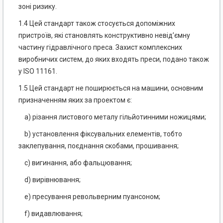
зоні ризику.
1.4 Цей стандарт також стосується допоміжних
пристроїв, які становлять конструктивно невід’ємну
частину гідравлічного преса. Захист комплексних
виробничих систем, до яких входять преси, подано також
у ISO 11161.
1.5 Цей стандарт не поширюється на машини, основним
призначенням яких за проектом є:
а) різання листового металу гільйотинними ножицями;
b) установлення фіксувальних елементів, тобто
заклепування, поєднання скобами, прошивання;
с) вигинання, або фальцювання;
d) вирівнювання;
е) пресування револьверним пуансоном;
f) видавлювання;