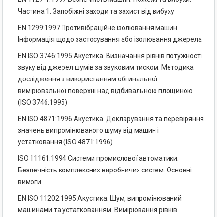
Частина 1. Запобіжні заходи та захист від вибуху
EN 1299:1997 Противібраційне ізолювання машин.
Інформація щодо застосування або ізолювання джерела
EN ISO 3746:1995 Акустика. Визначання рівнів потужності
звуку від джерел шумів за звуковим тиском. Методика
дослідження з використанням обгинальної
вимірювальної поверхні над відбивальною площиною
(ISO 3746:1995)
EN ISO 4871:1996 Акустика. Декларування та перевіряння
значень випромінюваного шуму від машин і
устатковання (ISO 4871:1996)
ISO 11161:1994 Системи промислової автоматики.
Безпечність комплексних виробничих систем. Основні
вимоги
EN ISO 11202:1995 Акустика. Шум, випромінюваний
машинами та устаткованням. Вимірювання рівнів