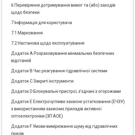
6 Перевіряння дотримування вимог та (або) заходів
щодо безпеки
7 Інформація для користувача
7.1 Марковання
7.2 Настанова щодо експлуатування
Додаток А Розраховування мінімальних безпечних
відстаней
Додаток В Час реагування гідравлічної системи
Додаток С Закриті інструменти
Додаток D Блокувальні пристрої, з’єднані з огорожами
Додаток Е Електрочутливе захисне устатковання (ЕЧЗУ)
з використанням захисних приладів активної
оптоелектроніки (ЗП АОЕ)
Додаток F Умови вимірювання шуму від гідравлічних
пресів