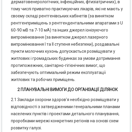
дерматовенерологічних, інфекційних, фтизіатричних), в
тому числі приватно практикуючих лікарів, які не мають у
своєму складі рентгенівських кабінетів (за винятком
рентгенприміщень з рентгендентальними апаратами з U
60-90 мВ та 7-10 мА) та інших джерел іонізуючого
випромінювання (за винятком джерел лазерного
випромінювання І та II ступеня небезпеки), роздавальні
пункти молочних кухонь допускається розміщувати у
житлових і громадських будинках за умови дотримання
протипожежних, санітарно-гігієнічних вимог, що
забезпечують оптимальний режим експлуатації
житлових та робочих приміщень.
2 ПЛАНУВАЛЬНІ ВИМОГИ ДО ОРГАНІЗАЦІЇ ДІЛЯНОК
2.1 Заклади охорони здоров'я необхідно розміщувати у
відповідності з затвердженими генеральними планами
населених пунктів і проектами детального планування,
проробками мережі конкретних регіонів на основі схем
розвитку галузі.