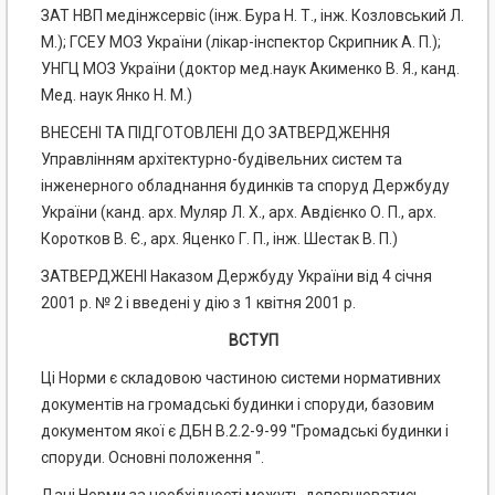
ЗАТ НВП медінжсервіс (інж. Бура Н. Т., інж. Козловський Л.
М.); ГСЕУ МОЗ України (лікар-інспектор Скрипник А. П.);
УНГЦ МОЗ України (доктор мед.наук Акименко В. Я., канд.
Мед. наук Янко Н. М.)
ВНЕСЕНІ ТА ПІДГОТОВЛЕНІ ДО ЗАТВЕРДЖЕННЯ
Управлінням архітектурно-будівельних систем та
інженерного обладнання будинків та споруд Держбуду
України (канд. арх. Муляр Л. Х., арх. Авдієнко О. П., арх.
Коротков В. Є., арх. Яценко Г. П., інж. Шестак В. П.)
ЗАТВЕРДЖЕНІ Наказом Держбуду України від 4 січня
2001 р. № 2 і введені у дію з 1 квітня 2001 р.
ВСТУП
Ці Норми є складовою частиною системи нормативних
документів на громадські будинки і споруди, базовим
документом якої є ДБН В.2.2-9-99 "Громадські будинки і
споруди. Основні положення ".