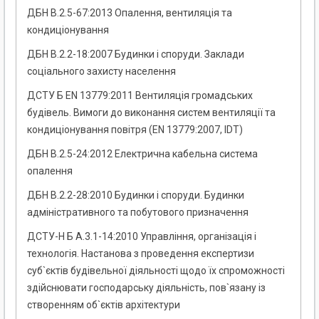
ДБН В.2.5-67:2013 Опалення, вентиляція та
кондиціонування
ДБН В.2.2-18:2007 Будинки і споруди. Заклади
соціального захисту населення
ДСТУ Б EN 13779:2011 Вентиляція громадських
будівель. Вимоги до виконання систем вентиляції та
кондиціонування повітря (EN 13779:2007, IDT)
ДБН В.2.5-24:2012 Електрична кабельна система
опалення
ДБН В.2.2-28:2010 Будинки і споруди. Будинки
адміністративного та побутового призначення
ДСТУ-Н Б А.3.1-14:2010 Управління, організація і
технологія. Настанова з проведення експертизи
суб`єктів будівельної діяльності щодо їх спроможності
здійснювати господарську діяльність, пов`язану із
створенням об`єктів архітектури