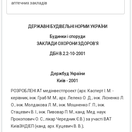
аптечних закладів
ДЕРЖАВНІ БУДІВЕЛЬНІ НОРМИ УКРАЇНИ
Будинки і споруди
ЗАКЛАДИ ОХОРОНИ ЗДОРОВ'Я
ДБН В.2.2-10-2001
Держбуд України
Київ - 2001
РОЗРОБЛЕНІ AT медінвестпроект (арх. Касперт І. М. -
керівник; інж. Граб М. М.; арх. Лелеко О. Д.; інж. Лісненко Л.
О.; інж. Молдакова Л. М.; інж. Мошненко Г. П.; інж.
Стацевич В. І.; інж. Пивовар П. М.; канд. Мед. наук
Прокопович О. С.; лікар Чередник Є.В.) за участі ВАТ
КиївЗНДІЕП (канд. арх. Куцевич В. В.);