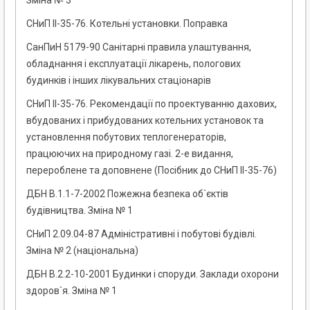
Зміна № 3
СНиП ІІ-35-76. Котельні установки. Поправка
СанПиН 5179-90 Санітарні правила улаштування,
обладнання і експлуатації лікарень, пологових
будинків і інших лікувальних стаціонарів
СНиП ІІ-35-76. Рекомендації по проектуванню дахових,
вбудованих і прибудованих котельних установок та
установлення побутових теплогенераторів,
працюючих на природному газі. 2-е видання,
перероблене та доповнене (Посібник до СНиП ІІ-35-76)
ДБН В.1.1-7-2002 Пожежна безпека об`єктів
будівництва. Зміна № 1
СНиП 2.09.04-87 Адміністративні і побутові будівлі.
Зміна № 2 (національна)
ДБН В.2.2-10-2001 Будинки і споруди. Заклади охорони
здоров`я. Зміна № 1