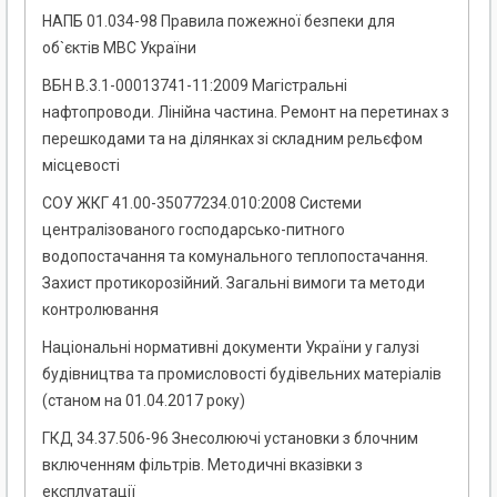
НАПБ 01.034-98 Правила пожежної безпеки для
об`єктів МВС України
ВБН В.3.1-00013741-11:2009 Магістральні
нафтопроводи. Лінійна частина. Ремонт на перетинах з
перешкодами та на ділянках зі складним рельєфом
місцевості
СОУ ЖКГ 41.00-35077234.010:2008 Системи
централізованого господарсько-питного
водопостачання та комунального теплопостачання.
Захист протикорозійний. Загальні вимоги та методи
контролювання
Національні нормативні документи України у галузі
будівництва та промисловості будівельних матеріалів
(станом на 01.04.2017 року)
ГКД 34.37.506-96 Знесолюючі установки з блочним
включенням фільтрів. Методичні вказівки з
експлуатації