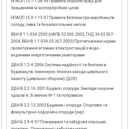
НПАОП 15.1-1.06-99 Правила охорони праці для
працівників м`ясопереробних цехів
НПАОП 15.9-1.13-97 Правила безпеки при виробництві
солоду, пива та безалкогольних напоїв
ВБН В.1.1-034-2003 (НАПБ 03.005-2002, ГНД 34.03.307-
2004, ВБН В.1.1-034-03.307-2003) Протипожежні норми
проектування атомних електростанцій з водо-
водяними енергетичними реакторами
ДБН В.1.2-4-2006 Система надійності та безпеки в
будівництві. Інженерно-технічні заходи цивільного
захисту (цивільної оборони) (ДСК)
ДБН В.2.2-10-2001 Будівлі і споруди. Заклади охорони
здоров`я. Зі зміною № 1 та поправкою
ДБН В.2.2-13-2003 Будинки і споруди. Спортивні та
фізкультурно-оздоровчі споруди (укр)
ДБН Б.2.4-4-97 Планування та забудова сільських
поселень. Планування і забудова малих