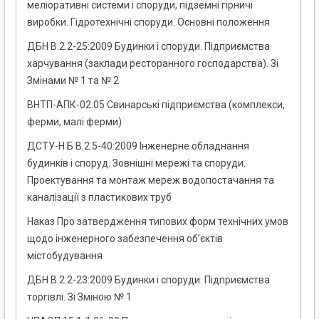
меліоративні системи і споруди, підземні гірничі
виробки. Гідротехнічні споруди. Основні положення
ДБН В.2.2-25:2009 Будинки і споруди. Підприємства
харчування (заклади ресторанного господарства). Зі
Змінами № 1 та № 2
ВНТП-АПК-02.05 Свинарські підприємства (комплекси,
ферми, малі ферми)
ДСТУ-Н Б В.2.5-40:2009 Інженерне обладнання
будинків і споруд. Зовнішні мережі та споруди.
Проектування та монтаж мереж водопостачання та
каналізації з пластикових труб
Наказ Про затвердження типових форм технічних умов
щодо інженерного забезпечення об’єктів
містобудування
ДБН В.2.2-23:2009 Будинки і споруди. Підприємства
торгівлі. Зі Зміною № 1