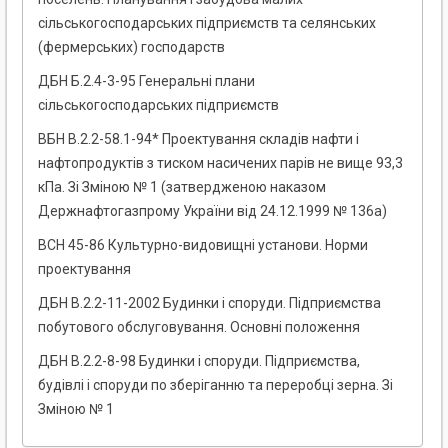
сільськогосподарських підприємств та селянських
(фермерських) господарств
ДБН Б.2.4-3-95 Генеральні плани
сільськогосподарських підприємств
ВБН В.2.2-58.1-94* Проектування складів нафти і
нафтопродуктів з тиском насичених парів не вище 93,3
кПа. Зі Зміною № 1 (затвердженою наказом
Держнафтогазпрому України від 24.12.1999 № 136а)
ВСН 45-86 Культурно-видовищні установи. Норми
проектування
ДБН В.2.2-11-2002 Будинки і споруди. Підприємства
побутового обслуговування. Основні положення
ДБН В.2.2-8-98 Будинки і споруди. Підприємства,
будівлі і споруди по зберіганню та переробці зерна. Зі
Зміною № 1