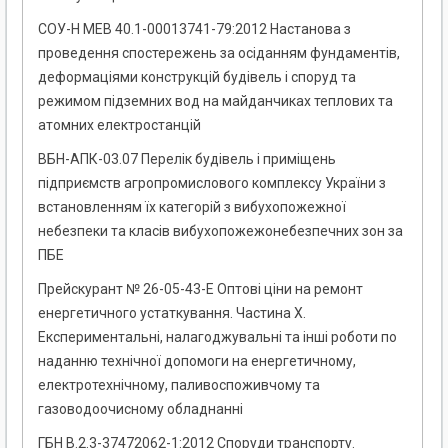
СОУ-Н МЕВ 40.1-00013741-79:2012 Настанова з
проведення спостережень за осіданням фундаментів,
деформаціями конструкцій будівель і споруд та
режимом підземних вод на майданчиках теплових та
атомних електростанцій
ВБН-АПК-03.07 Перелік будівель і приміщень
підприємств агропромислового комплексу України з
встановленням їх категорій з вибухопожежної
небезпеки та класів вибухопожежонебезпечних зон за
ПБЕ
Прейскурант № 26-05-43-Е Оптові ціни на ремонт
енергетичного устаткування. Частина Х.
Експериментальні, налагоджувальні та інші роботи по
наданню технічної допомоги на енергетичному,
електротехнічному, паливоспоживчому та
газоводоочисному обладнанні
ГБН В.2.3-37472062-1:2012 Споруди транспорту.