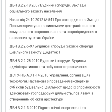
ДБН В.2.2-18:2007 Будинки і споруди. Заклади
соціального захисту населення
Наказ від 24.10.2012 № 541 Про затвердження Змін до
Правил користування системами централізованого
комунального водопостачання та водовідведення в
населених пунктах України
ДБН В.2.2-5-97 Будинки і споруди. Захисні споруди
цивільного захисту. Додаток 1
ДБН В.2.2-28:2010 Будинки і споруди. Будинки
адміністративного та побутового призначення
ДСТУ-Н Б А.3.1-14:2010 Управління, організація і
технологія. Настанова з проведення експертизи
суб`єктів будівельної діяльності щодо їх спроможності
здійснювати господарську діяльність, пов`язану із
створенням об`єктів архітектури
ДБН В.2.4-3:2010 Гідротехнічні, енергетичні та