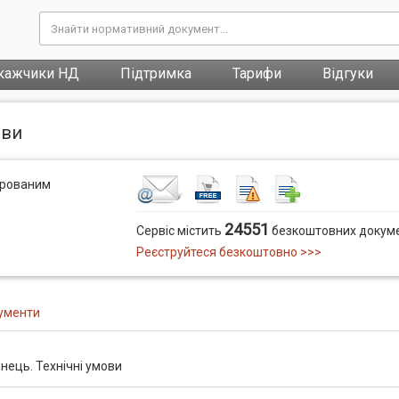
кажчики НД
Підтримка
Тарифи
Відгуки
ови
трованим
24551
Сервіс містить
безкоштовних докуме
Реєструйтеся безкоштовно >>>
ументи
нець. Технічні умови