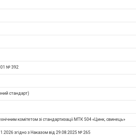
001 № 392
ний стандарт)
нічним комітетом зі стандартизації МТК 504 «Цинк, свинець»
1.2026 згідно з Наказом від 29.08.2025 № 265