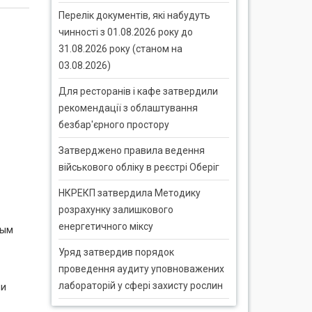
Перелік документів, які набудуть
чинності з 01.08.2026 року до
31.08.2026 року (станом на
03.08.2026)
Для ресторанів і кафе затвердили
рекомендації з облаштування
безбар'єрного простору
Затверджено правила ведення
військового обліку в реєстрі Оберіг
НКРЕКП затвердила Методику
розрахунку залишкового
енергетичного міксу
ным
Уряд затвердив порядок
проведення аудиту уповноважених
лабораторій у сфері захисту рослин
ли