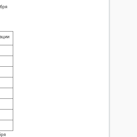
ября
зации
бря