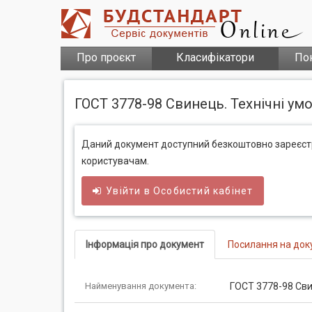
Про проєкт
Класифікатори
По
ГОСТ 3778-98 Свинець. Технічні ум
Даний документ доступний безкоштовно зареєс
користувачам.
Увійти в
Особистий
кабінет
Інформація про документ
Посилання на док
Найменування документа:
ГОСТ 3778-98 Сви