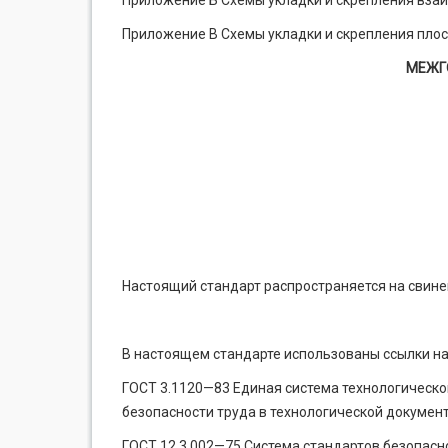
Приложение Б Схемы укладки и скрепления вза
Приложение В Схемы укладки и скрепления плос
МЕЖГ
Настоящий стандарт распространяется на свинец 
В настоящем стандарте использованы ссылки н
ГОСТ 3.1120—83 Единая система технологическ
безопасности труда в технологической докумен
ГОСТ 12.3.002—75 Система стандартов безопасн