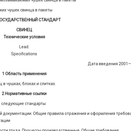
имозамыкаемых чушек свинца в пакеты
ких чушек свинца в пакеты
ОСУДАРСТВЕННЫЙ СТАНДАРТ
СВИНЕЦ
Технические условия
Lead.
Specifications
Дата введения 2001
1 Область применения
в чушках, блоках и слитках.
2 Нормативные ссылки
а следующие стандарты:
ой документации. Общие правила отражения и оформления требов
тации
ости труда. Процессы производственные. Общие требования