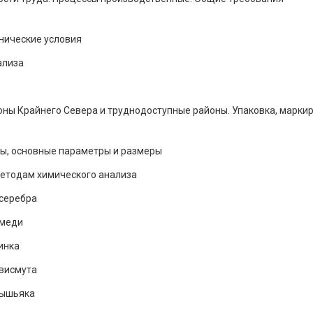
нические условия
ализа
ны Крайнего Севера и труднодоступные районы. Упаковка, маркир
ы, основные параметры и размеры
методам химического анализа
серебра
 меди
инка
висмута
мышьяка