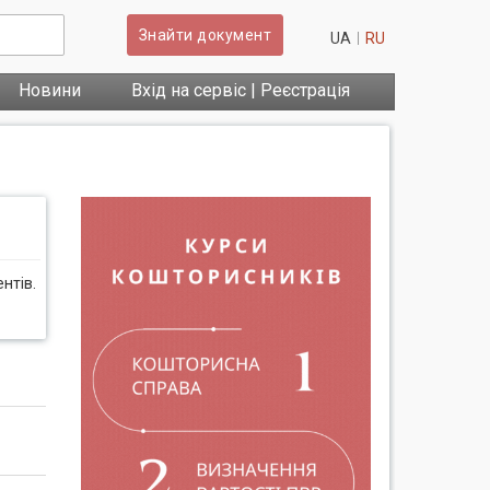
Знайти документ
UA
RU
Новини
Вхід на сервіс | Реєстрація
нтів.