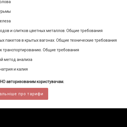
 олова
сурьмы
железа
одов и слитков цветных металлов. Общие требования
х пакетов в крытых вагонах. Общие технические требования
 к транспортированию. Общие требования
ый метод анализа
натрия и калия
НО авторизованим користувачам.
альніше про тарифи