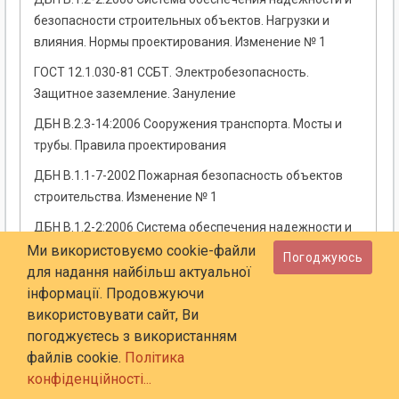
безопасности строительных объектов. Нагрузки и
влияния. Нормы проектирования. Изменение № 1
ГОСТ 12.1.030-81 ССБТ. Электробезопасность.
Защитное заземление. Зануление
ДБН В.2.3-14:2006 Сооружения транспорта. Мосты и
трубы. Правила проектирования
ДБН В.1.1-7-2002 Пожарная безопасность объектов
строительства. Изменение № 1
ДБН В.1.2-2:2006 Система обеспечения надежности и
безопасности строительных объектов. Нагрузки и
Ми використовуємо cookie-файли
Погоджуюсь
воздействия. Нормы проектирования
для надання найбільш актуальної
інформації. Продовжуючи
ГОСТ 12.2.007.0-75 Изделия электротехнические.
використовувати сайт, Ви
Общие требования безопасности
погоджуєтесь з використанням
ДБН В.2.5-27-2006. Защитные мероприятия
файлів cookie.
Політика
электробезопасности в электроустановках домов и
конфіденційності...
сооружений