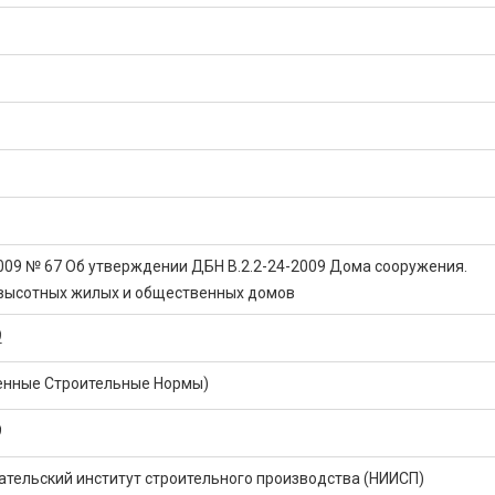
2009 № 67 Об утверждении ДБН В.2.2-24-2009 Дома сооружения.
высотных жилых и общественных домов
9
енные Строительные Нормы)
9
тельский институт строительного производства (НИИСП)