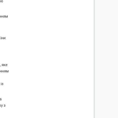
ою
анням
їни.
, яке
анням
із
.
а
ку з