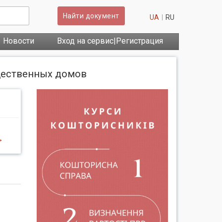
Найти документ
UA
RU
Новости
Вход на сервис|Регистрация
бщественных домов
>