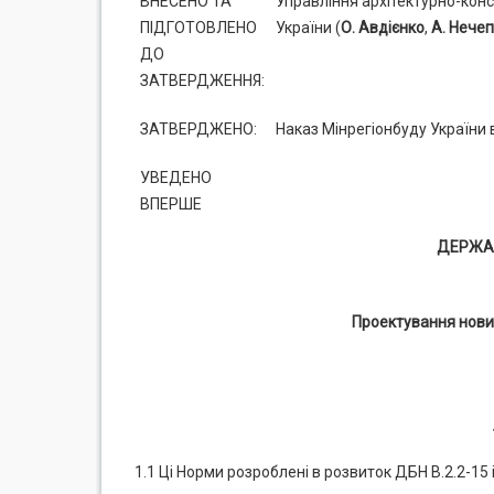
ВНЕСЕНО ТА
Управління архітектурно-конс
ПІДГОТОВЛЕНО
України (
О. Авдієнко
,
А. Нече
ДО
ЗАТВЕРДЖЕННЯ:
ЗАТВЕРДЖЕНО:
Наказ Мінрегіонбуду України в
УВЕДЕНО
ВПЕРШЕ
ДЕРЖАВ
Проектування нови
1.1 Ці Норми розроблені в розвиток ДБН В.2.2-15 