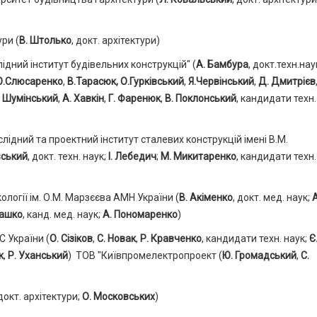
ри (
В. Штолько
, докт. архітектури)
дний інститут будівельних конструкцій" (
А. Бамбура
, докт.техн.нау
Ю.Слюсаренко
,
В.Тарасюк, О.Гурківський
,
Я.Червінський
,
Д. Дмитрієв
. Шумінський
,
А.
Хавкін
,
Г. Фаренюк
,
В. Поклонський
, кандидати техн.
лідний та проектний інститут сталевих конструкцій імені В.М.
ський
, докт. техн. наук;
І. Лебедич
;
М. Микитаренко
, кандидати техн.
кології ім. О.М. Марзєєва АМН України (
В. Акіменко
, докт. мед. наук;
А
машко
, канд. мед. наук;
А. Пономаренко
)
 України (
О. Сізіков
,
С. Новак
,
Р. Кравченко
, кандидати техн. наук;
Є
к
,
Р. Уханський
) ТОВ "Київпромелектропроект (
Ю. Громадський
,
С.
 докт. архітектури;
О. Московських
)