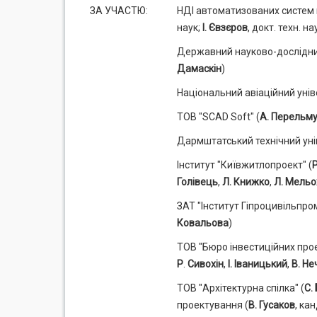
ЗА УЧАСТЮ:
НДІ автоматизованих систем в
наук;
І. Євзєров
, докт. техн. на
Державний науково-дослідний
Дамаскін
)
Національний авіаційний унів
ТОВ "SCAD Soft" (
А. Перельм
Дармштатський технічний уні
Інститут "Київжитлопроект" (
Р
Голівець
,
Л. Книжко
,
Л. Мельо
ЗАТ "Інститут Гіпроцивільпро
Ковальова
)
ТОВ "Бюро інвестиційних про
Р
.
Сивохін
,
І. Іваницький
,
В. Н
ТОВ "Архітектурна спілка" (
С.
проектування (
В. Гусаков
, ка