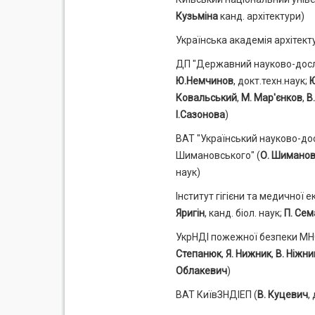
Кузьміна
канд. архітектури)
Українська академія архітекту
ДП "Державний науково-дослі
Ю.Немчинов
, докт.техн.наук;
Ковальський
,
М. Мар'єнков
,
В
І.Сазонова
)
ВАТ "Український науково-дос
Шимановського" (
О. Шиманов
наук)
Інститут гігієни та медичної е
Яригін
, канд. біол. наук;
П. Се
УкрНДІ пожежної безпеки МНС
Степанюк
,
Я. Нижник
,
В. Ніжни
Облакевич
)
ВАТ КиївЗНДІЕП (
В. Куцевич
,