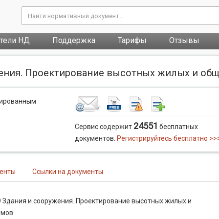
атели НД
Поддержка
Тарифы
Отзывы
ужения. Проектирование высотных жилых и о
рированным
24551
Сервис содержит
бесплатных
документов.
Регистрируйтесь бесплатно >>
менты
Ссылки на документы
9 Здания и сооружения. Проектирование высотных жилых и
омов