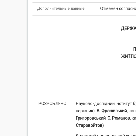
Дополнительные данные:
Отменен согласно
ДЕРЖАВ
П
ЖИТЛО
РОЗРОБЛЕНО:
Науково-дослідний інститут 
керівник);
А. Франівський
, ка
Григоровський
,
С. Романов
, к
Старовойтов
)
Київський національний універ