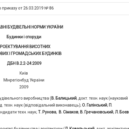
 приказу от 26.03.2019 № 86
НІ БУДІВЕЛЬНІ НОРМИ УКРАЇНИ
Будинки і споруди
РОЕКТУВАННЯ ВИСОТНИХ
ВИХ І ГРОМАДСЬКИХ БУДИНКІВ
ДБН В.2.2-24:2009
Київ
Мінрегіонбуд України
2009
будівельного виробництва (
В. Балицький
, докт. техн. наук (науковий
нд. техн. наук (відповідальний виконавець);
О. Галінський
,
П
.
андидати техн. наук;
Т. Рунова
,
В. Сімаков
,
В. Гречановський
,
Л. Боєв
ситет будівництва і архітектури (
Л. Ковальський
, докт. архітектури