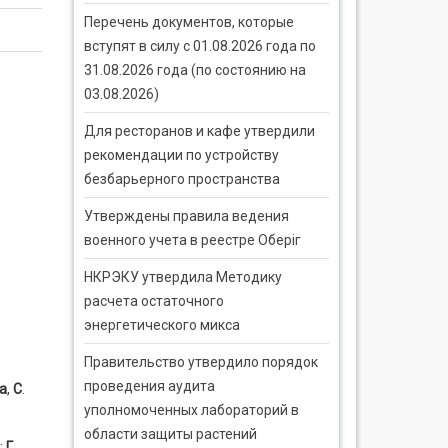
Перечень документов, которые
вступят в силу с 01.08.2026 года по
31.08.2026 года (по состоянию на
03.08.2026)
Для ресторанов и кафе утвердили
рекомендации по устройству
безбарьерного пространства
Утверждены правила ведения
военного учета в реестре Оберіг
НКРЭКУ утвердила Методику
расчета остаточного
энергетического микса
Правительство утвердило порядок
проведения аудита
а
,
С
.
уполномоченных лабораторий в
области защиты растений
;
Г.