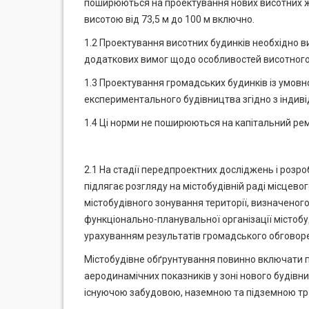
поширюються на проектування нових висотних жит
висотою від 73,5 м до 100 м включно.
1.2 Проектування висотних будинків необхідно в
додаткових вимог щодо особливостей висотного 
1.3 Проектування громадських будинків із умовн
експериментального будівництва згідно з індиві
1.4 Ці норми не поширюються на капітальний рем
2.1 На стадії передпроектних досліджень і розро
підлягає розгляду на містобудівній раді місцев
містобудівного зонування території, визначеног
функціонально-планувальної організації містобу
урахуванням результатів громадського обговорен
Містобудівне обґрунтування повинно включати пр
аеродинамічних показників у зоні нового будівн
існуючою забудовою, наземною та підземною тр