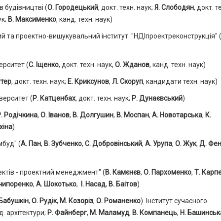
 будівництві (
О. Городецький
, докт. техн. наук;
Я. Слободян
, докт. т
ук;
В. Максименко
, канд. техн. наук)
 та проектно-вишукувальний інститут "НДІпроектреконструкція" 
ерситет (
С. Іщенко
, докт. техн. наук,
О. Жданов
, канд. техн. наук)
утер
, докт. техн. наук;
Е. Криксунов
,
Л. Скоруп
, кандидати техн. наук)
верситет (
Р. Катценбах
, докт. техн. наук;
Р. Дунаєвський
)
. Родічкина
,
О. Іванов
,
В. Долгушин
,
В. Моспан
,
А. Новотарська
,
К.
хіна
)
мбуд" (
А. Пан
,
В. Зубченко
,
С. Добровінський
,
А. Урупа
,
О. Жук
,
Д. Фе
ектів - проектний менеджмент" (
В. Камєнєв
,
О. Пархоменко
,
Т. Карп
ечипоренко
,
А. Шокотько
,
І. Насад
,
В. Баітов
)
 Бабушкін
,
О. Рудік
,
М. Козоріз
,
О. Романенко
) Інститут сучасного
нд. архітектури;
Р. Файнберг
,
М. Маламуд
,
В. Компанець
,
Н. Башинськ