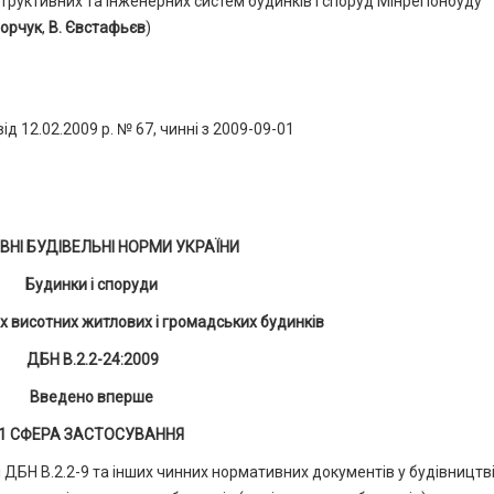
труктивних та інженерних систем будинків і споруд Мінрегіонбуду
порчук
,
В. Євстафьєв
)
ід 12.02.2009 р. № 67, чинні з 2009-09-01
НІ БУДІВЕЛЬНІ НОРМИ УКРАЇНИ
Будинки і споруди
х висотних житлових і громадських будинків
ДБН В.2.2-24:2009
Введено вперше
1 СФЕРА ЗАСТОСУВАННЯ
і ДБН В.2.2-9 та інших чинних нормативних документів у будівництві