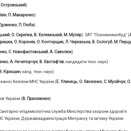
. Островський
)
ізін
,
П. Макаренко
)
Удовенко
,
П. Глоба
)
цький
,
О. Скрипка
,
В. Хелемський
,
М. Муляр
) ЗАТ "Познякижилбуд" (
кришка
,
О. Кореняк
,
О. Конторщик
,
Л. Черкаська
,
В. Сологуб
,
М. Перц
енко
,
С. Новофастовський
,
А. Саволюк
)
ієнко
,
А. Нечепорчук
,
В. Євстаф'єв
, кандидати техн. наук)
В. Кірюшин
, канд. техн. наук)
жної безпеки МНС України (
Е. Улинець
,
О. Євсеєнко
,
С. Мусійчук
,
О.
ів України (
В. Присяжнюк
)
Санітарно-епідеміологічна служба Міністерства охорони здоров'я
 України; Державіаадміністрація Мінтрансу та зв'язку України