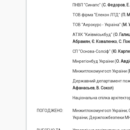
ПНВП "Синапс" (
С. Федоров
,
Е
ТОВ фірма "Елекон ЛТД" (
П. М
ТОВ "Аерокурс - Україна" (
М. 
АТХК "Київміськбуд" (
О. Гали
Абрамян
,
Є. Коваленко
,
С. По
СП "Основа-Солсіф" (
Ю. Карп
Мінрегіонбуд України (
О. Авд
Мінжитлокомунгосп України (
Державний департамент поже
Афанасьев
,
В. Сокол
)
Національна спілка архітектор
ПОГОДЖЕНО:
Мінжитлокомунгосп України; 
України; Держпожбезпеки МНС