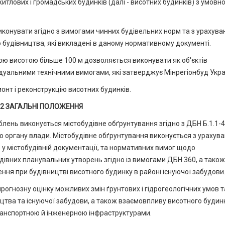
лових і громадських будинків (далі - висотних будинків) з умовн
иконувати згідно з вимогами чинних будівельних норм та з урахув
будівництва, які викладені в даному нормативному документі.
ою висотою більше 100 м дозволяється виконувати як об'єктів
дуальними технічними вимогами, які затверджує Мінрегіонбуд Укра
онт і реконструкцію висотних будинків.
2 ЗАГАЛЬНІ ПОЛОЖЕННЯ
блень виконується містобудівне обґрунтування згідно з ДБН Б.1.1-4
ого органу влади. Містобудівне обґрунтування виконується з урахув
о у містобудівній документації, та нормативних вимог щодо
дівних планувальних утворень згідно із вимогами ДБН 360, а також 
ня при будівництві висотного будинку в районі існуючої забудови
огнозну оцінку можливих змін ґрунтових і гідрогеологічних умов т
ицтва та існуючої забудови, а також взаємовпливу висотного будин
анспортною й інженерною інфраструктурами.