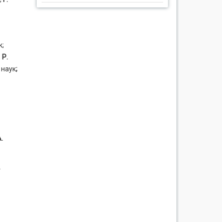
к;
,
Р.
 наук
;
.
.