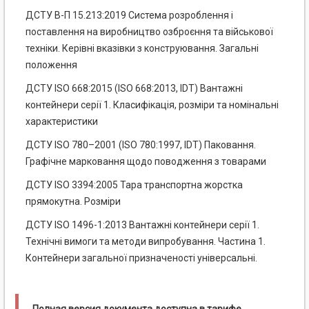
ДСТУ В-П 15.213:2019 Система розроблення і
поставлення на виробництво озброєння та військової
техніки. Керівні вказівки з конструювання. Загальні
положення
ДСТУ ISO 668:2015 (ISO 668:2013, IDT) Вантажні
контейнери серії 1. Класифікація, розміри та номінальні
характеристики
ДСТУ ISO 780–2001 (ISO 780:1997, IDT) Паковання.
Графічне марковання щодо поводження з товарами
ДСТУ ISO 3394:2005 Тара транспортна жорстка
прямокутна. Розміри
ДСТУ ISO 1496-1:2013 Вантажні контейнери серії 1.
Технічні вимоги та методи випробування. Частина 1.
Контейнери загальної призначеності універсальні.