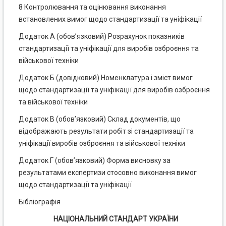
8 Контролювання та оцінювання виконання
встановлених вимог щодо стандартизації та уніфікації
Додаток А (обов’язковий) Розрахунок показників
стандартизації та уніфікації для виробів озброєння та
військової техніки
Додаток Б (довідковий) Номенклатура і зміст вимог
щодо стандартизації та уніфікації для виробів озброєння
та військової техніки
Додаток В (обов’язковий) Склад документів, що
відображають результати робіт зі стандартизації та
уніфікації виробів озброєння та військової техніки
Додаток Г (обов’язковий) Форма висновку за
результатами експертизи стосовно виконання вимог
щодо стандартизації та уніфікації
Бібліографія
НАЦІОНАЛЬНИЙ СТАНДАРТ УКРАЇНИ