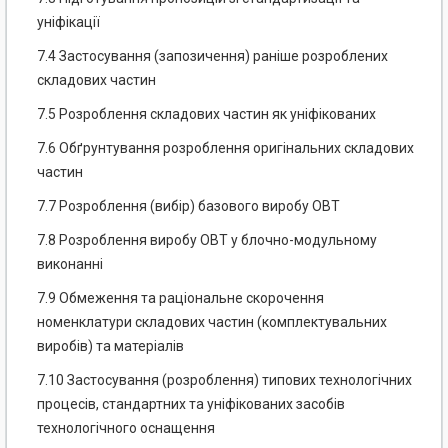
уніфікації
7.4 Застосування (запозичення) раніше розроблених
складових частин
7.5 Розроблення складових частин як уніфікованих
7.6 Обґрунтування розроблення оригінальних складових
частин
7.7 Розроблення (вибір) базового виробу ОВТ
7.8 Розроблення виробу ОВТ у блочно-модульному
виконанні
7.9 Обмеження та раціональне скорочення
номенклатури складових частин (комплектувальних
виробів) та матеріалів
7.10 Застосування (розроблення) типових технологічних
процесів, стандартних та уніфікованих засобів
технологічного оснащення