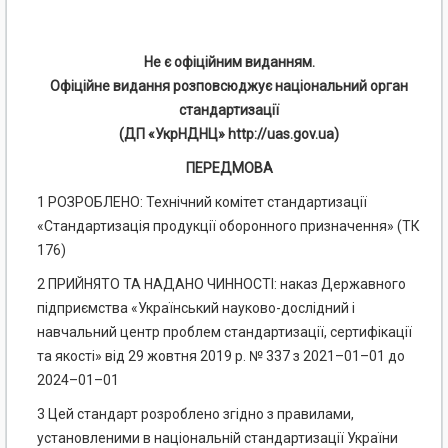
Не є офіційним виданням.
Офіційне видання розповсюджує національний орган
стандартизації
(ДП «УкрНДНЦ» http://uas.gov.ua)
ПЕРЕДМОВА
1 РОЗРОБЛЕНО: Технічний комітет стандартизації
«Стандартизація продукції оборонного призначення» (ТК
176)
2 ПРИЙНЯТО ТА НАДАНО ЧИННОСТІ: наказ Державного
підприємства «Український науково-дослідний і
навчальний центр проблем стандартизації, сертифікації
та якості» від 29 жовтня 2019 р. № 337 з 2021–01–01 до
2024–01–01
3 Цей стандарт розроблено згідно з правилами,
установленими в національній стандартизації України