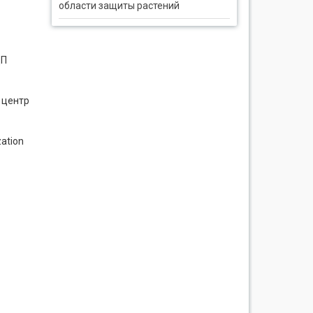
области защиты растений
ДП
 центр
ation