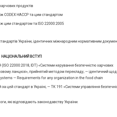
харчових продуктів
між CODEX НАССР та цим стандартом
іж цим стандартом та ISO 22000:2005
стандартів України, ідентичних міжнародним нормативним докуме
НАЦІОНАЛЬНИЙ ВСТУП
 (ISO 22000:2018, IDТ) «Системи керування безпечністю харчових
арчовому ланцюзі», прийнятий методом перекладу, — ідентичний щод
stems — Requirements for any organization in the food chain
й за цей стандарт в Україні, — ТК 191 «Системи управління безпечн
ги, які відповідають законодавству України.