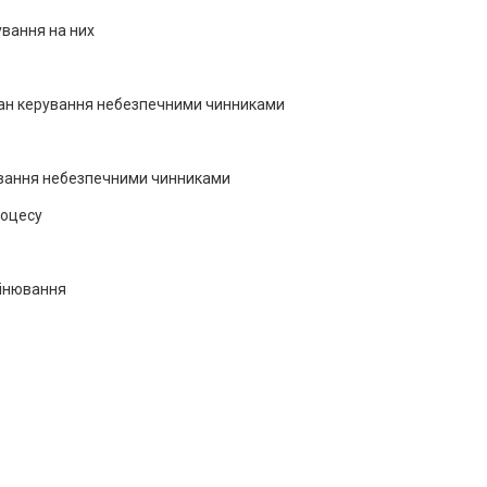
ування на них
план керування небезпечними чинниками
рування небезпечними чинниками
роцесу
цінювання