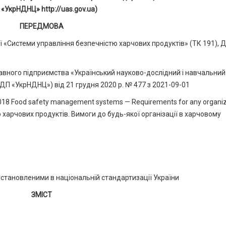
 «УкрНДНЦ» http://uas.gov.ua)
ПЕРЕДМОВА
 «Системи управління безпечністю харчових продуктів» (ТК 191), 
ного підприємства «Український науково-дослідний і навчальний
 (ДП «УкрНДНЦ») від 21 грудня 2020 р. № 477 з 2021-09-01
018 Food safety management systems — Requirements for any organiz
ю харчових продуктів. Вимоги до будь-якої організації в харчовому
установленими в національній стандартизації України
ЗМІСТ