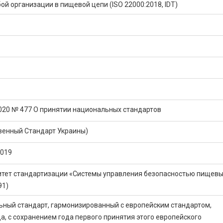
ой организации в пищевой цепи (ISO 22000:2018, IDT)
2020 № 477 О принятии национальных стандартов
венный Стандарт Украины)
2019
итет стандартизации «Системы управления безопасностью пищев
91)
ьный стандарт, гармонизированный с европейским стандартом,
, с сохранением года первого принятия этого европейского