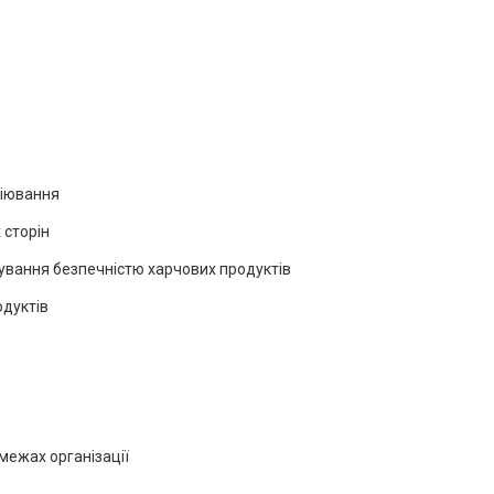
ціювання
 сторін
ування безпечністю харчових продуктів
одуктів
 межах організації