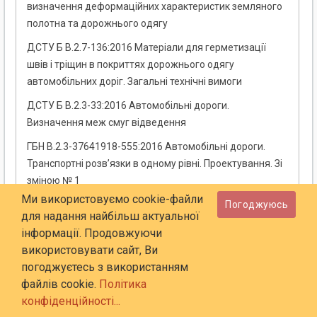
визначення деформаційних характеристик земляного
полотна та дорожнього одягу
ДСТУ Б В.2.7-136:2016 Матеріали для герметизації
швів і тріщин в покриттях дорожнього одягу
автомобільних доріг. Загальні технічні вимоги
ДСТУ Б В.2.3-33:2016 Автомобільні дороги.
Визначення меж смуг відведення
ГБН В.2.3-37641918-555:2016 Автомобільні дороги.
Транспортні розв’язки в одному рівні. Проектування. Зі
зміною № 1
Ми використовуємо cookie-файли
Погоджуюсь
ДСТУ-Н Б В.2.3-32:2016 Настанова з улаштування
для надання найбільш актуальної
земляного полотна автомобільних доріг
інформації. Продовжуючи
ДСТУ Б В.2.7-305:2015 Суміші бітумомінеральні
використовувати сайт, Ви
дорожні. Загальні технічні умови
погоджуєтесь з використанням
файлів cookie.
Політика
ДСТУ Б В.2.3-30:2015 Автомобільні дороги загального
конфіденційності...
користування з трьома смугами руху. Загальні технічні