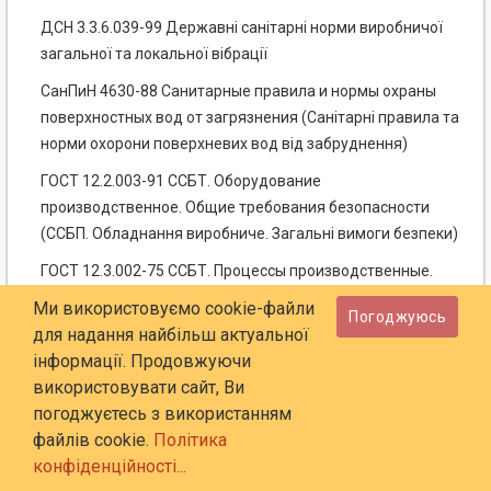
ДСН 3.3.6.039-99 Державні санітарні норми виробничої
загальної та локальної вібрації
СанПиН 4630-88 Санитарные правила и нормы охраны
поверхностных вод от загрязнения (Санітарні правила та
норми охорони поверхневих вод від забруднення)
ГОСТ 12.2.003-91 ССБТ. Оборудование
производственное. Общие требования безопасности
(ССБП. Обладнання виробниче. Загальні вимоги безпеки)
ГОСТ 12.3.002-75 ССБТ. Процессы производственные.
Общие требования безопасности (ССБП. Процеси
Ми використовуємо cookie-файли
Погоджуюсь
виробничі. Загальні вимоги безпеки)
для надання найбільш актуальної
інформації. Продовжуючи
ГОСТ 17.2.3.02-78 Охрана природы. Атмосфера. Правила
використовувати сайт, Ви
установления допустимых выбросов вредных веществ
погоджуєтесь з використанням
промышленными предприятиями (Охорона природи.
файлів cookie.
Політика
Атмосфера. Правила встановлення допустимих викидів
конфіденційності...
шкідливих речовин виробничими підприємствами).