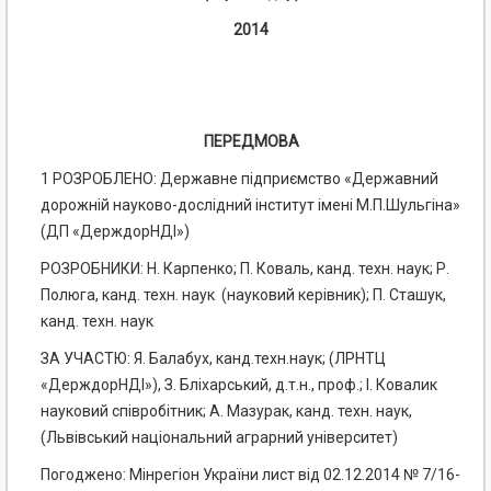
2014
ПЕРЕДМОВА
1 РОЗРОБЛЕНО: Державне підприємство «Державний
дорожній науково-дослідний інститут імені М.П.Шульгіна»
(ДП «ДерждорНДІ»)
РОЗРОБНИКИ: Н. Карпенко; П. Коваль, канд. техн. наук; Р.
Полюга, канд. техн. наук (науковий керівник); П. Сташук,
канд. техн. наук
ЗА УЧАСТЮ: Я. Балабух, канд.техн.наук; (ЛРНТЦ
«ДерждорНДІ»), З. Бліхарський, д.т.н., проф.; І. Ковалик
науковий співробітник; А. Мазурак, канд. техн. наук,
(Львівський національний аграрний університет)
Погоджено: Мінрегіон України лист від 02.12.2014 № 7/16-