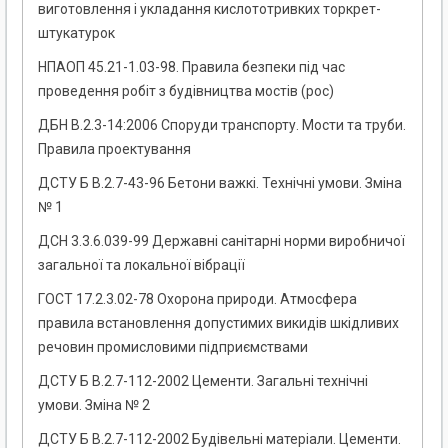
виготовлення і укладання кислототривких торкрет-
штукатурок
НПАОП 45.21-1.03-98. Правила безпеки під час
проведення робіт з будівництва мостів (рос)
ДБН В.2.3-14:2006 Споруди транспорту. Мости та труби.
Правила проектування
ДСТУ Б В.2.7-43-96 Бетони важкі. Технічні умови. Зміна
№ 1
ДСН 3.3.6.039-99 Державні санітарні норми виробничої
загальної та локальної вібрації
ГОСТ 17.2.3.02-78 Охорона природи. Атмосфера
правила встановлення допустимих викидів шкідливих
речовин промисловими підприємствами
ДСТУ Б В.2.7-112-2002 Цементи. Загальні технічні
умови. Зміна № 2
ДСТУ Б В.2.7-112-2002 Будівельні матеріали. Цементи.