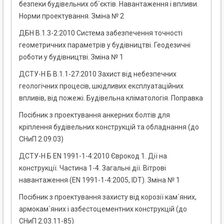
безпеки будівельних об`єктів. Навантаження і впливи.
Норми проектування. Зміна № 2
ДБН В.1.3-2:2010 Система забезпечення точності
геометричних параметрів у будівництві. Геодезичні
роботи у будівництві. Зміна № 1
ДСТУ-Н Б В.1.1-27:2010 Захист від небезпечних
геологічних процесів, шкідливих експлуатаційних
впливів, від пожежі. Будівельна кліматологія. Поправка
Посібник з проектування анкерних болтів для
кріплення будівельних конструкцій та обладнання (до
СНиП 2.09.03)
ДСТУ-Н Б EN 1991-1-4:2010 Єврокод 1. Дії на
конструкції. Частина 1-4. Загальні дії. Вітрові
навантаження (EN 1991-1-4:2005, IDT). Зміна № 1
Посібник з проектування захисту від корозії кам`яних,
армокам`яних і азбестоцементних конструкцій (до
СНиП 2.03.11-85)