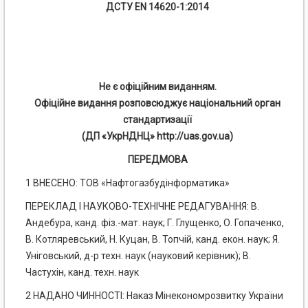
ДСТУ EN 14620-1:2014
Не є офіційним виданням.
Офіційне видання розповсюджує національний орган
стандартизації
(ДП «УкрНДНЦ» http://uas.gov.ua)
ПЕРЕДМОВА
1 ВНЕСЕНО: ТОВ «Нафтогазбудінформатика»
ПЕРЕКЛАД І НАУКОВО-ТЕХНІЧНЕ РЕДАГУВАННЯ: В.
Андебура, канд. фіз.-мат. наук; Г. Глущенко, О. Гопаченко,
В. Котляревський, Н. Куцан, В. Топчій, канд. екон. наук; Я.
Уніговський, д-р техн. наук (науковий керівник); В.
Частухін, канд. техн. наук
2 НАДАНО ЧИННОСТІ: Наказ Мінекономрозвитку України