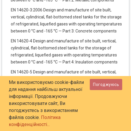
between 0 °С and -165 °С — Part 2: Metallic components
EN 14620-3:2006 Design and manufacture of site built,
vertical, cylindrical, flat-bottomed steel tanks for the storage
of refrigerated, liquefied gases with operating temperatures
between 0 °С and -165 °С — Part 3: Concrete components
EN 14620-4 Design and manufacture of site built, vertical,
cylindrical, flat-bottomed steel tanks for the storage of
refrigerated, liquefied gases with operating temperatures
between 0 °С and -165 °С — Part 4: Insulation components
EN 14620-5 Design and manufacture of site built, vertical,
cylindrical, flat-bottomed steel tanks for the storage of
Ми використовуємо cookie-файли
Погоджуюсь
refrigerated, liquefied gases with operating temperatures
для надання найбільш актуальної
between 0 °С and -165 °С — Part 5: Testing, drying, purging
інформації. Продовжуючи
and cool-down.
використовувати сайт, Ви
погоджуєтесь з використанням
НАЦІОНАЛЬНЕ ПОЯСНЕННЯ
файлів cookie.
Політика
EN 1991-1-4 Єврокод 1. Дії на конструкції. Частина 1-4.
конфіденційності...
Вітрові дії