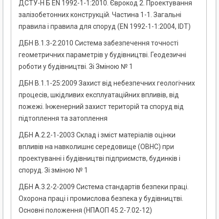
ДСТУ-Н Б EN 1992-1-1:2010. Єврокод 2. Проектування
залізобетонних конструкцій. Частина 1-1. Загальні
правила і правила для споруд (EN 1992-1-1:2004, IDT)
ДБН В.1.3-2:2010 Система забезпечення точності
геометричних параметрів у будівництві. Геодезичні
роботи у будівництві. Зі Зміною № 1
ДБН В.1.1-25:2009 Захист від небезпечних геологічних
процесів, шкідливих експлуатаційних впливів, від
пожежі. Інженерний захист територій та споруд від
підтоплення та затоплення
ДБН А.2.2-1-2003 Склад і зміст матеріалів оцінки
впливів на навколишнє середовище (ОВНС) при
проектуванні і будівництві підприємств, будинків і
споруд. Зі зміною № 1
ДБН А.3.2-2-2009 Система стандартів безпеки праці.
Охорона праці і промислова безпека у будівництві.
Основні положення (НПАОП 45.2-7.02-12)