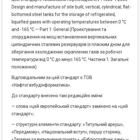
Design and manufacture of site built, vertical, cylindrical, flat-
bottomed steel tanks for the storage of refrigerated,
liquefied gases with operating temperatures between 0 °С
and -165 °С — Part 1: General (Проектування та
спорудження на місці встановлення вертикальних
циліндричних сталевих резервуарів із пласким дном для
зберігання охолоджених скраплених газів за робочої
температури від 0 °С до мінус 165 °С. Частина 1. Загальні
положення).
Відповідальним за цей стандарт є ТОВ
«Нафтогазбудінформатика».
До стандарту внесено такі редакційні зміни:
— слова «цей європейський стандарт» замінено на «цей
стандарт»;
— структурні елементи стандарту: «Титульний аркуш»,
«Передмову», «Національний вступ», першу сторінку,
«Терміни та визначення понять», «Бібліографічні дані» —