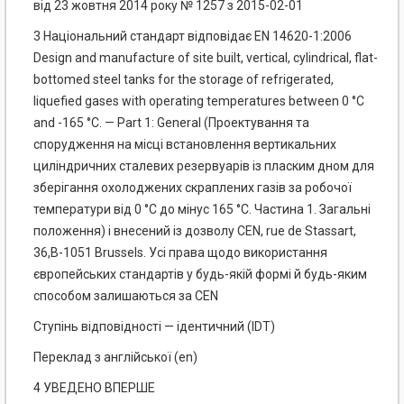
від 23 жовтня 2014 року № 1257 з 2015-02-01
3 Національний стандарт відповідає EN 14620-1:2006
Design and manufacture of site built, vertical, cylindrical, flat-
bottomed steel tanks for the storage of refrigerated,
liquefied gases with operating temperatures between 0 °С
and -165 °С. — Part 1: General (Проектування та
спорудження на місці встановлення вертикальних
циліндричних сталевих резервуарів із пласким дном для
зберігання охолоджених скраплених газів за робочої
температури від 0 °С до мінус 165 °С. Частина 1. Загальні
положення) і внесений із дозволу CEN, rue de Stassart,
36,В-1051 Brussels. Усі права щодо використання
європейських стандартів у будь-якій формі й будь-яким
способом залишаються за CEN
Ступінь відповідності — ідентичний (IDТ)
Переклад з англійської (еn)
4 УВЕДЕНО ВПЕРШЕ