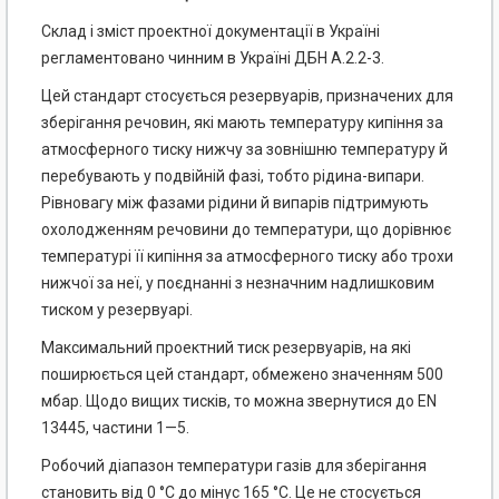
Склад і зміст проектної документації в Україні
регламентовано чинним в Україні ДБН А.2.2-3.
Цей стандарт стосується резервуарів, призначених для
зберігання речовин, які мають температуру кипіння за
атмосферного тиску нижчу за зовнішню температуру й
перебувають у подвійній фазі, тобто рідина-випари.
Рівновагу між фазами рідини й випарів підтримують
охолодженням речовини до температури, що дорівнює
температурі її кипіння за атмосферного тиску або трохи
нижчої за неї, у поєднанні з незначним надлишковим
тиском у резервуарі.
Максимальний проектний тиск резервуарів, на які
поширюється цей стандарт, обмежено значенням 500
мбар. Щодо вищих тисків, то можна звернутися до EN
13445, частини 1—5.
Робочий діапазон температури газів для зберігання
становить від 0 °С до мінус 165 °С. Це не стосується