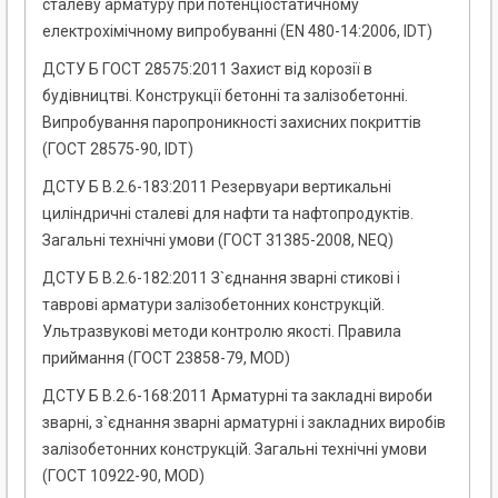
сталеву арматуру при потенціостатичному
електрохімічному випробуванні (EN 480-14:2006, IDT)
ДСТУ Б ГОСТ 28575:2011 Захист від корозії в
будівництві. Конструкції бетонні та залізобетонні.
Випробування паропроникності захисних покриттів
(ГОСТ 28575-90, IDT)
ДСТУ Б В.2.6-183:2011 Резервуари вертикальні
циліндричні сталеві для нафти та нафтопродуктів.
Загальні технічні умови (ГОСТ 31385-2008, NEQ)
ДСТУ Б В.2.6-182:2011 З`єднання зварні стикові і
таврові арматури залізобетонних конструкцій.
Ультразвукові методи контролю якості. Правила
приймання (ГОСТ 23858-79, MOD)
ДСТУ Б В.2.6-168:2011 Арматурні та закладні вироби
зварні, з`єднання зварні арматурні і закладних виробів
залізобетонних конструкцій. Загальні технічні умови
(ГОСТ 10922-90, MOD)