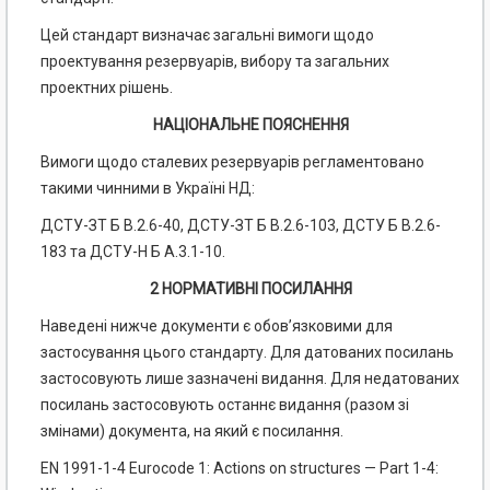
Цей стандарт визначає загальні вимоги щодо
проектування резервуарів, вибору та загальних
проектних рішень.
НАЦІОНАЛЬНЕ ПОЯСНЕННЯ
Вимоги щодо сталевих резервуарів регламентовано
такими чинними в Україні НД:
ДСТУ-ЗТ Б В.2.6-40, ДСТУ-ЗТ Б В.2.6-103, ДСТУ Б В.2.6-
183 та ДСТУ-Н Б А.3.1-10.
2 НОРМАТИВНІ ПОСИЛАННЯ
Наведені нижче документи є обов’язковими для
застосування цього стандарту. Для датованих посилань
застосовують лише зазначені видання. Для недатованих
посилань застосовують останнє видання (разом зі
змінами) документа, на який є посилання.
EN 1991-1-4 Eurocode 1: Actions on structures — Part 1-4: