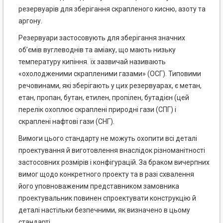
резервуарів для зберігання скрапленого кисню, азоту та
аргону.
Резервуари застосовують для зберігання значних
об’ємів вуглеводнів та аміаку, що мають низьку
температуру кипіння. їх зазвичай називають
«охолодженими скрапленими газами» (ОСГ). Типовими
речовинами, які зберігають у цих резервуарах, є метан,
етан, пропан, бутан, етилен, пропілен, бутадієн (цей
перелік охоплює скраплені природні гази (СПГ) і
скраплені нафтові гази (СНГ).
Вимоги цього стандарту не можуть охопити всі деталі
проектування й виготовлення внаслідок різноманітності
застосовних розмірів і конфігурацій. За браком вичерпних
вимог щодо конкретного проекту та в разі схвалення
його уповноваженим представником замовника
проектувальник повинен спроектувати конструкцію й
деталі настільки безпечними, як визначено в цьому
стандарті.