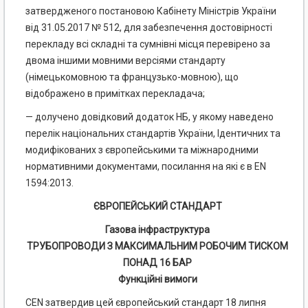
затвердженого постановою Кабінету Міністрів України
від 31.05.2017 № 512, для забезпечення достовірності
перекладу всі складні та сумнівні місця перевірено за
двома іншими мовними версіями стандарту
(німецькомовною та французько-мовною), що
відображено в примітках перекладача;
— долучено довідковий додаток НБ, у якому наведено
перелік національних стандартів України, Ідентичних та
модифікованих з європейськими та міжнародними
нормативними документами, посилання на які є в EN
1594:2013.
ЄВРОПЕЙСЬКИЙ СТАНДАРТ
Газова інфраструктура
ТРУБОПРОВОДИ З МАКСИМАЛЬНИМ РОБОЧИМ ТИСКОМ
ПОНАД 16 БАР
Функційні вимоги
CEN затвердив цей європейський стандарт 18 липня