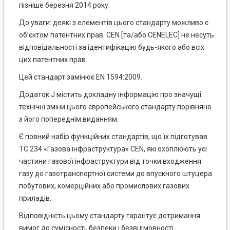
пізніше березня 2014 року.
До уваги: деякі з елементів цього стандарту можливо є
об’єктом патентних прав. CEN [та/або CENELEC] не несуть
відповідальності за ідентифікацію будь-якого або всіх
цих патентних прав.
Цей стандарт замінює EN 1594:2009.
Додаток J містить докладну інформацію про значущі
технічні зміни цього європейського стандарту порівняно
з його попереднім виданням.
Є повний набір функційних стандартів, що їх підготував
ТС 234 «Газова інфраструктура» CEN, які охоплюють усі
частини газової інфраструктури від точки входження
газу до газотранспортної системи до впускного штуцера
побутових, комерційних або промислових газових
приладів.
Відповідність цьому стандарту гарантує дотримання
вимог до сумісності, безпеки і безвідмовності