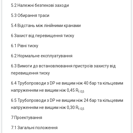
5.2 Належні безпекові заходи
5.3 Обирання траси
5.4 Відстань між лінійними кранами
6 Захист від перевищення тиску
6.1 Рівні тиску
6.2 Нормальне експлуатування
6.3 Вимоги до встановлювання пристроїв захисту від
перевищення тиску
6.4 Трубопроводи з DP не вищим ніж 40 бар та кільцевим
напруженням не вищим ніж 0,45 R
t 0,5
6.5 Трубопроводи з DP не вищим ніж 24 бар та кільцевим
напруженням не вищим ніж 0,30 R
t 0,5
7 Проектування
7.1 Загальні положення