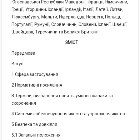
Югославської Республіки Македонії, Франції, Німеччини,
Греції, Угорщини, Ісландії, Ірландії, Італії, Латвії, Литви,
Люксембургу, Мальти, Нідерландів, Норвегії, Польщі,
Португалії, Румунії, Словаччини, Словенії, Іспанії, Швеції,
Швейцарії, Туреччини та Великої Британії.
ЗМІСТ
Передмова
Вступ
1 Сфера застосування
2 Нормативні посилання
З Терміни, визначення понять, умовні познаки та
скорочення
4 Системи забезпечування якості та управління якістю
5 Безпека та довкілля
5.1 Загальні положення