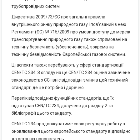
трубопровідних систем.
Директива 2009/73/ЄС про загальні правила
внутрішнього ринку природного газу і пов'язаний з нею
Регламент (ЄС) № 715/2009 про умови доступу до мереж
транспортування природного газу також спрямовані на
технічну безпечність (убезпеченість), зокрема на
технічну безвідмовність Європейської газової системи.
Ці аспекти також перебувають у сфері стандартизації
CEN/TC 234. З огляду на це CEN/TC 234 оцінив зазначене
законодавство ЄС і вніс відповідні зміни в цей технічний
стандарт, де це потрібно і доречно.
Перелік відповідних функційних стандартів, що їх
підготував CEN/TC 234, долучено до розділу 2 та
бібліографії цього стандарту.
CEN/TC 234 продовжуватиме свою регулярну роботу з
оновлювання цього європейського стандарту відповідно
до останніх нововведень.