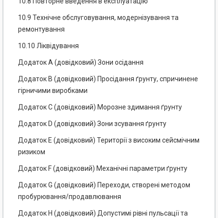
10.8 Повторне введення в експлуатацію
10.9 Технічне обслуговування, модернізування та
ремонтування
10.10 Ліквідування
Додаток А (довідковий) Зони осідання
Додаток В (довідковий) Просідання ґрунту, спричинене
гірничими виробками
Додаток С (довідковий) Морозне здимання ґрунту
Додаток D (довідковий) Зони зсування ґрунту
Додаток Е (довідковий) Території з високим сейсмічним
ризиком
Додаток F (довідковий) Механічні параметри ґрунту
Додаток G (довідковий) Переходи, створені методом
пробурювання/продавлювання
Додаток Н (довідковий) Допустимі рівні пульсації та