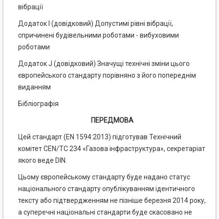
вібрації
Додаток І (довідковий) Допустимі рівні вібрації,
спричинені будівельними роботами - вибуховими
роботами
Додаток J (довідковий) Значущі технічні зміни цього
європейського стандарту порівняно з його попереднім
виданням
Бібліографія
ПЕРЕДМОВА
Цей стандарт (EN 1594:2013) підготував Технічний
комітет CEN/TC 234 «Газова інфраструктура», секретаріат
якого веде DIN.
Цьому європейському стандарту буде надано статус
національного стандарту опублікуванням ідентичного
тексту або підтвердженням не пізніше березня 2014 року,
а суперечні національні стандарти буде скасовано не