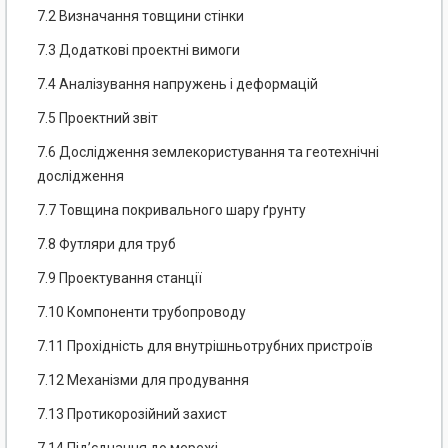
7.2 Визначання товщини стінки
7.3 Додаткові проектні вимоги
7.4 Аналізування напружень і деформацій
7.5 Проектний звіт
7.6 Дослідження землекористування та геотехнічні
дослідження
7.7 Товщина покривального шару ґрунту
7.8 Футляри для труб
7.9 Проектування станції
7.10 Компоненти трубопроводу
7.11 Прохідність для внутрішньотрубних пристроїв
7.12 Механізми для продування
7.13 Протикорозійний захист