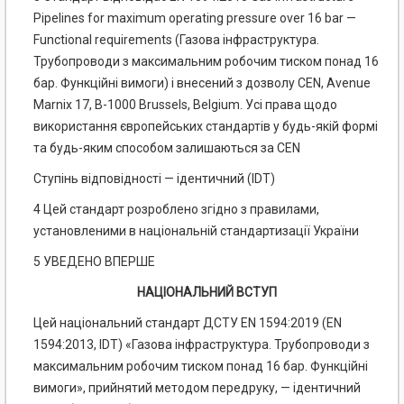
Pipelines for maximum operating pressure over 16 bar —
Functional requirements (Газова інфраструктура.
Трубопроводи з максимальним робочим тиском понад 16
бар. Функційні вимоги) і внесений з дозволу CEN, Avenue
Marnix 17, В-1000 Brussels, Belgium. Усі права щодо
використання європейських стандартів у будь-якій формі
та будь-яким способом залишаються за CEN
Ступінь відповідності — ідентичний (IDT)
4 Цей стандарт розроблено згідно з правилами,
установленими в національній стандартизації України
5 УВЕДЕНО ВПЕРШЕ
НАЦІОНАЛЬНИЙ ВСТУП
Цей національний стандарт ДСТУ EN 1594:2019 (EN
1594:2013, IDT) «Газова інфраструктура. Трубопроводи з
максимальним робочим тиском понад 16 бар. Функційні
вимоги», прийнятий методом передруку, — ідентичний