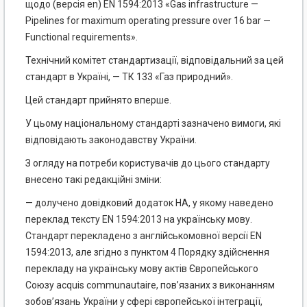
щодо (версія en) EN 1594:2013 «Gas infrastructure —
Pipelines for maximum operating pressure over 16 bar —
Functional requirements».
Технічний комітет стандартизації, відповідальний за цей
стандарт в Україні, — ТК 133 «Газ природний».
Цей стандарт прийнято вперше.
У цьому національному стандарті зазначено вимоги, які
відповідають законодавству України.
З огляду на потреби користувачів до цього стандарту
внесено такі редакційні зміни:
— долучено довідковий додаток НА, у якому наведено
переклад тексту EN 1594:2013 на українську мову.
Стандарт перекладено з англійськомовної версії EN
1594:2013, але згідно з пунктом 4 Порядку здійснення
перекладу на українську мову актів Європейського
Союзу acquis communautaire, пов’язаних з виконанням
зобов’язань України у сфері європейської інтеграції,