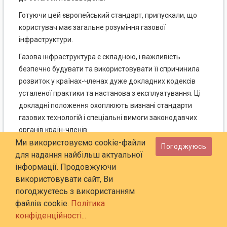
Готуючи цей європейський стандарт, припускали, що
користувач має загальне розуміння газової
інфраструктури.
Газова інфраструктура є складною, і важливість
безпечно будувати та використовувати її спричинила
розвиток у країнах-членах дуже докладних кодексів
усталеної практики та настанова з експлуатування. Ці
докладні положення охоплюють визнані стандарти
газових технологій і спеціальні вимоги законодавчих
органів країн-членів.
Ми використовуємо cookie-файли
Погоджуюсь
Відповідно до внутрішніх регламентів CEN/CENELEC цей
для надання найбільш актуальної
європейський стандарт зобов’язані запроваджувати
інформації. Продовжуючи
національні органи стандартизації таких країн: Австрії,
використовувати сайт, Ви
Бельгії, Болгарії, Хорватії, Кіпру, Чеської Республіки,
погоджуєтесь з використанням
Данії, Естонії, Фінляндії, Колишньої Югославської
файлів cookie.
Політика
Республіки Македонії, Франції, Німеччини, Греції,
конфіденційності...
Угорщини, Ісландії, Ірландії, Італії, Латвії, Литви,