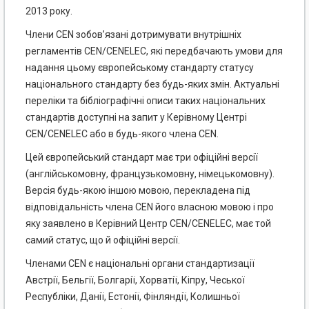
2013 року.
Члени CEN зобов’язані дотримувати внутрішніх
регламентів CEN/CENELEC, які передбачають умови для
надання цьому європейському стандарту статусу
національного стандарту без будь-яких змін. Актуальні
переліки та бібліографічні описи таких національних
стандартів доступні на запит у Керівному Центрі
CEN/CENELEC або в будь-якого члена CEN.
Цей європейський стандарт має три офіційні версії
(англійськомовну, французькомовну, німецькомовну).
Версія будь-якою іншою мовою, перекладена під
відповідальність члена CEN його власною мовою і про
яку заявлено в Керівний Центр CEN/CENELEC, має той
самий статус, що й офіційні версії.
Членами CEN є національні органи стандартизації
Австрії, Бельгії, Болгарії, Хорватії, Кіпру, Чеської
Республіки, Данії, Естонії, Фінляндії, Колишньої