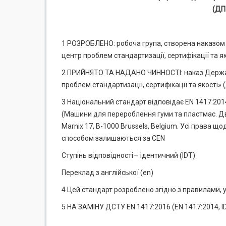
(ДП
1 РОЗРОБЛЕНО: робоча група, створена наказом
центр проблем стандартизації, сертифікації та я
2 ПРИЙНЯТО ТА НАДАНО ЧИННОСТІ: наказ Держав
проблем стандартизації, сертифікації та якості»
3 Національний стандарт відповідає EN 1417:2014 
(Машини для перероблення гуми та пластмас. Дв
Маrnіх 17, В-1000 Brussels, Belgium. Усі права 
способом залишаються за CEN
Ступінь відповідності— ідентичний (IDT)
Переклад з англійської (еn)
4 Цей стандарт розроблено згідно з правилами, 
5 НА ЗАМІНУ ДСТУ EN 1417:2016 (EN 1417:2014, I