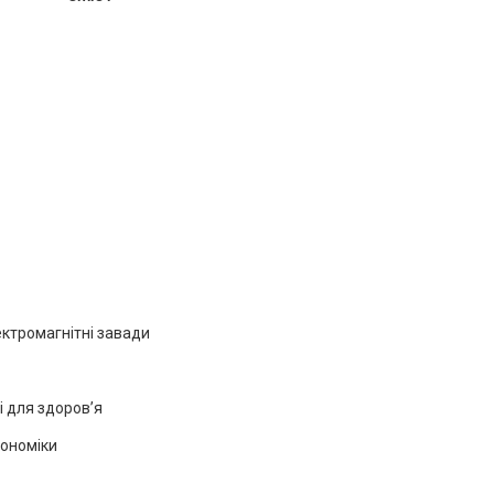
ектромагнітні завади
і для здоров’я
гономіки