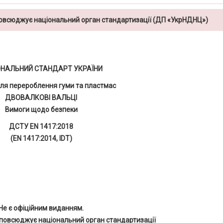
повсюджує національний орган стандартизації (ДП «УкрНДНЦ»)
ОНАЛЬНИЙ СТАНДАРТ УКРАЇНИ
ля перероблення гуми та пластмас
ДВОВАЛКОВІ ВАЛЬЦІ
Вимоги щодо безпеки
ДСТУ EN 1417:2018
(EN 1417:2014, IDT)
Не є офіційним виданням.
повсюджує національний орган стандартизації