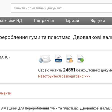
кажчики НД
Підтримка
Тарифи
Відгуки
ероблення гуми та пластмас. Двовалкові вал
ОВАНО»
24551
Сервіс містить
безкоштовних докуме
Реєструйтеся безкоштовно >>>
ументи
8 Машини для перероблення гуми та пластмас. Двовалкові вальці.