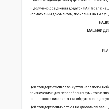
— познаки одиниць виміру фізичних величин від
— долучено довідковий додаток НА (Перелік нац
нормативним документам, посилання на які є у ц
НАЦІ
МАШИНИ ДЛЯ
PLA
Цей стандарт охоплює всі суттєві небезпеки, небе
призначеними для перероблення гуми та/чи пласт
неналежного використання, обґрунтовано допуще
Цей стандарт поширюється на двовалкові вальці 