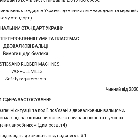
повідають комплексу стандартів ДСТУ ISO 80000;
іональних стандартів України, ідентичних міжнародним та європе
ьому стандарті).
ОНАЛЬНИЙ СТАНДАРТ УКРАЇНИ
 ПЕРЕРОБЛЕННЯ ГУМИ ТА ПЛАСТМАС
ДВОВАЛКОВІ ВАЛЬЦІ
Вимоги щодо безпеки
STICSAND RUBBER MACHINES
TWO-ROLL MILLS
Safety requirements
Чинний від
2020
1 СФЕРА ЗАСТОСУВАННЯ
зпечні ситуації та події, пов'язані з двовалковими вальцями,
мас, під час їх використання за призначеністю та в умовах
них виробником (див. розділ 4).
відповідно до визначення, наданого в 3.1.