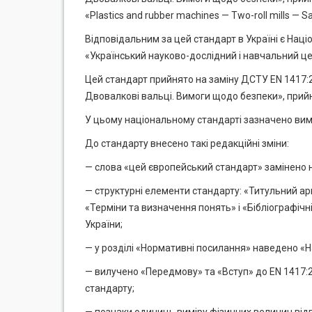
«Plastics and rubber machines — Two-roll mills — S
Відповідальним за цей стандарт в Україні є Нац
«Український науково-дослідний і навчальний це
Цей стандарт прийнято на заміну ДСТУ EN 1417:2
Двовалкові вальці. Вимоги щодо безпеки», при
У цьому національному стандарті зазначено вимо
До стандарту внесено такі редакційні зміни:
— слова «цей європейський стандарт» замінено н
— структурні елементи стандарту: «Титульний арк
«Терміни та визначення понять» і «Бібліографічн
України;
— у розділі «Нормативні посилання» наведено «
— вилучено «Передмову» та «Вступ» до EN 1417:2
стандарту;