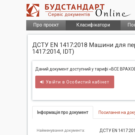
Про проєкт
Класифікатори
По
ДСТУ EN 1417:2018 Машини для пер
1417:2014, IDT)
Даний документ доступний у тарифі «ВСЕ ВРАХ
Увійти в
Особистий
кабінет
Інформація про документ
Посилання на док
Найменування документа:
ДСТУ EN 1417:201