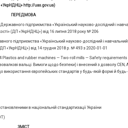
 «УкрНДНЦ» http://uas.gov.ua)
ПЕРЕДМОВА
 Державного підприємства «Український науково-дослідний і навч
кості» (ДП «УкрНДНЦ») від 16 липня 2018 року № 206
ного підприємства «Український науково-дослідний і навчальний
 (ДП «УкрНДНЦ») від 14 грудня 2018 р. № 493 з 2020-01-01
Plastics and rubber machines — Two-roll mills — Safety requirements
овалкові вальці. Вимоги щодо безпеки) і внесений з дозволу CEN,
щодо використання європейських стандартів у будь-якій формі й будь
установленими в національній стандартизації України
DT)
ЗМІСТ