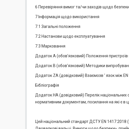
6 Перевіряння вимог та/чи заходів щодо безпек
7 Інформація щодо використання
7.1 Загальні положення
7.2 Настанови щодо експлуатування
7.3 Марковання
Додаток А (обов’язковий) Положення пристроїв ви
Додаток В (обов’язковий) Методики випробуван
Додаток ZA (довідковий) Взаємозв ’ язок між E
Бібліографія
Додаток НА (довідковий) Перелік національних 
нормативним документам, посилання на які є в ц
Цей національний стандарт ДСТУ EN 1417:2018 (
Двовалкові вальці. Вимоги щодо безпеки», прий