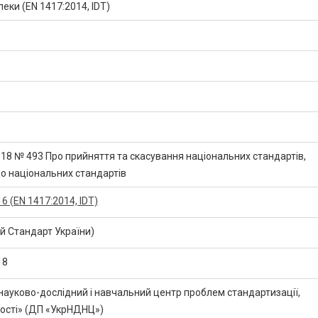
еки (EN 1417:2014, IDT)
018 № 493 Про прийняття та скасування національних стандартів,
до національних стандартів
 (EN 1417:2014, IDT)
 Стандарт України)
18
науково-дослідний і навчальний центр проблем стандартизації,
кості» (ДП «УкрНДНЦ»)