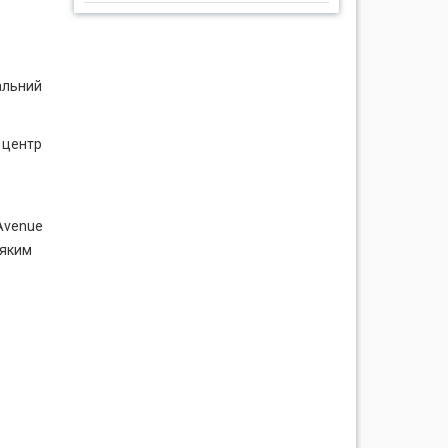
альний
 центр
 Avenue
-яким