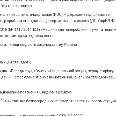
afety requirements».
іональний орган стандартизації (HOC) — Державне підприємство
нтр проблем стандартизації, сертифікації та якості» (ДП «УкрНДНЦ»
016 (EN 1417:2014, IDT) «Машини для перероблення гуми та пластм
йнятого методом підтвердження.
ги, які відповідають законодавству України.
а «цей стандарт»;
уш», «Передмову», «Зміст», «Національний вступ», першу сторінку,
і дані» — оформлено згідно з вимогами національної стандартизаці
Національне пояснення», виділене рамкою;
014 як такі, що безпосередньо не стосуються технічного змісту ць