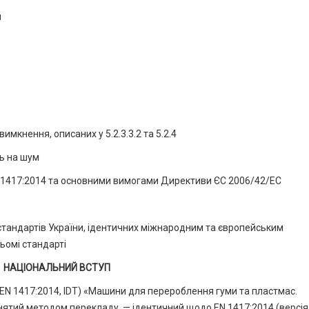
и
мкнення, описаних у 5.2.3.3.2 та 5.2.4
ь на шум
N 1417:2014 та основними вимогами Директиви ЄС 2006/42/ЕС
стандартів України, ідентичних міжнародним та європейським
ьомі стандарті
НАЦІОНАЛЬНИЙ ВСТУП
EN 1417:2014, IDT) «Машини для перероблення гуми та пластмас.
нятий методом перекладу, — ідентичний щодо EN 1417:2014 (версія