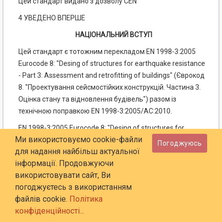
Цей стандарт видано з дозволу CEN
4 УВЕДЕНО ВПЕРШЕ
НАЦІОНАЛЬНИЙ ВСТУП
Цей стандарт є тотожним перекладом EN 1998-3:2005
Eurocode 8: "Desing of structures for earthquake resistance
- Part 3: Assessment and retrofitting of buildings" (Єврокод
8. "Проектування сейсмостійких конструкцій. Частина 3.
Оцінка стану та відновлення будівель") разом із
технічною поправкою EN 1998-3:2005/АС:2010.
EN 1998-3:2005 Eurocode 8: "Desing of structures for
Ми використовуємо cookie-файли
earthquake resistance - Part 3: Assessment and retrofitting
Погоджуюсь
для надання найбільш актуальної
of buildings" підготовлено Технічним комітетом CEN/TC
інформації. Продовжуючи
250 "Structural Eurocodes" (Єврокоди конструкцій),
використовувати сайт, Ви
секретаріатом якого керує BSI (Британський інститут
погоджуєтесь з використанням
стандартів).
файлів cookie.
Політика
До національного стандарту долучено англомовний
конфіденційності...
текст.