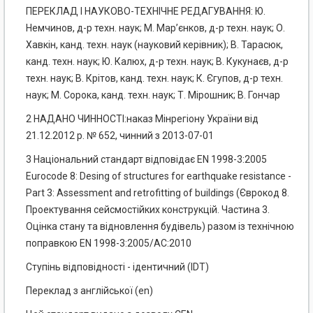
ПЕРЕКЛАД І НАУКОВО-ТЕХНІЧНЕ РЕДАГУВАННЯ: Ю.
Немчинов, д-р техн. наук; М. Мар’єнков, д-р техн. наук; О.
Хавкін, канд. техн. наук (науковий керівник); В. Тарасюк,
канд. техн. наук; Ю. Калюх, д-р техн. наук; В. Кукунаєв, д-р
техн. наук; В. Крітов, канд. техн. наук; К. Єгупов, д-р техн.
наук; М. Сорока, канд. техн. наук; Т. Мірошник; В. Гончар
2 НАДАНО ЧИННОСТІ:наказ Мінрегіону України від
21.12.2012 p. № 652, чинний з 2013-07-01
3 Національний стандарт відповідає EN 1998-3:2005
Eurocode 8: Desing of structures for earthquake resistance -
Part 3: Assessment and retrofitting of buildings (Єврокод 8.
Проектування сейсмостійких конструкцій. Частина 3.
Оцінка стану та відновлення будівель) разом із технічною
поправкою EN 1998-3:2005/АС:2010
Ступінь відповідності - ідентичний (IDТ)
Переклад з англійської (еn)