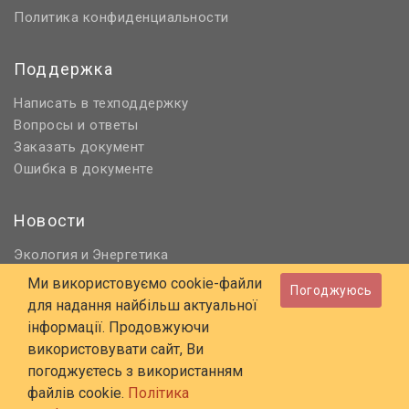
Политика конфиденциальности
Поддержка
Написать в техподдержку
Вопросы и ответы
Заказать документ
Ошибка в документе
Новости
Экология
Энергетика
и
Нормативное регулирование
Ми використовуємо cookie-файли
Погоджуюсь
Строительство и проектирование
для надання найбільш актуальної
Охрана труда и ПБ
інформації. Продовжуючи
використовувати сайт, Ви
© 2006 - 2026 Все права защищены
погоджуєтесь з використанням
E-mail:
online@budstandart.com
файлів cookie.
Політика
UA
RU