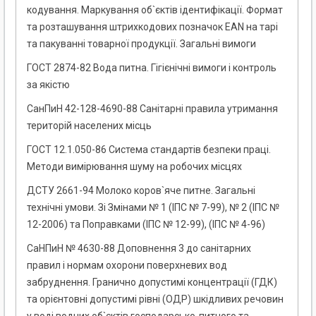
кодування. Маркування об`єктів ідентифікації. Формат
та розташування штрихкодових позначок EAN на тарі
та пакуванні товарної продукції. Загальні вимоги
ГОСТ 2874-82 Вода питна. Гігієнічні вимоги і контроль
за якістю
СанПиН 42-128-4690-88 Санітарні правила утримання
територій населених місць
ГОСТ 12.1.050-86 Система стандартів безпеки праці.
Методи вимірювання шуму на робочих місцях
ДСТУ 2661-94 Молоко коров`яче питне. Загальні
технічні умови. Зі Змінами № 1 (ІПС № 7-99), № 2 (ІПС №
12-2006) та Поправками (ІПС № 12-99), (ІПС № 4-96)
СаНПиН № 4630-88 Доповнення 3 до санітарних
правил і нормам охорони поверхневих вод
забруднення. Гранично допустимі концентрації (ГДК)
та орієнтовні допустимі рівні (ОДР) шкідливих речовин