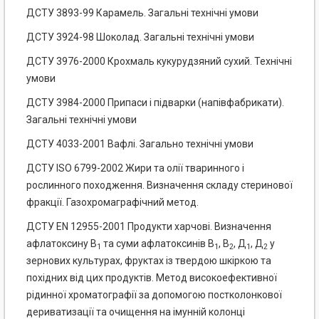
ДСТУ 3893-99 Карамель. Загальні технічні умови
ДСТУ 3924-98 Шоколад. Загальні технічні умови
ДСТУ 3976-2000 Крохмаль кукурудзяний сухий. Технічні
умови
ДСТУ 3984-2000 Припаси і підварки (напівфабрикати).
Загальні технічні умови
ДСТУ 4033-2001 Вафлі. Загально технічні умови
ДСТУ ISO 6799-2002 Жири та олії тваринного і
рослинного походження. Визначення складу стеринової
фракції. Газохромаграфічний метод.
ДСТУ EN 12955-2001 Продукти харчові. Визначення
афлатоксину В
та суми афлатоксинів В
, В
, Д
, Д
у
1
1
2
1
2
зернових культурах, фруктах із твердою шкіркою та
похідних від цих продуктів. Метод високоефективної
рідинної хроматографії за допомогою постколонкової
дериватизації та очищення на імунній колонці