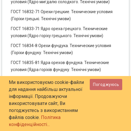
условия (Ядро мигдалю солодкого. Технічні умови)
ГОСТ 16832-71 Орехи грецкие. Технические условия
(Горіхи грецькі. Технічні умови)
ГОСТ 16833-71 Ядро ореха грецкого. Технические
условия (Ядро горіху грецького. Технічні умови)
ГОСТ 16834-8 Орехи фундука. Технические условия
(Горіхи фундуку. Технічні умови)
ГОСТ 16835-81 Ядра орехов фундука. Технические
условия (Ядра горіхів фундуку. Технічні умови)
ГОСТ 17111-88 Арахис. Требования при заготовках и
Ми використовуємо cookie-файли
Погоджуюсь
поставках (Арахіс. Вимоги при заготівлі і поставці)
для надання найбільш актуальної
інформації. Продовжуючи
ГОСТ 17308-88 Шпагаты. Технические условия (Шпагати.
використовувати сайт, Ви
Технічні умови)
погоджуєтесь з використанням
ГОСТ 18078-72 Экстракты плодовые и ягодные.
файлів cookie.
Політика
Технические условия (Екстракти плодові і ягідні. Технічні
конфіденційності...
умови)