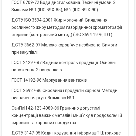
ГОСТ 6709-72 Вода дистильована. Технічні умови. Зі
Змінами № 1 (ІПС № Х-85), № 2 (ІПС № IХ-90)
ДСТУ ISO 3594-2001 Жир молочний. Виявляння
рослинного жиру методом газорідинної хроматографії
стеринів (контрольний метод) (ISO 3594:1976, IDТ)
ДСТУ 3662-97 Молоко коров`яче незбиране. Вимоги
при закупівлі
ГОСТ 24297-87 Вхідний контроль продукції. Основні
положення. З поправкою
ГОСТ 14192-96 Маркування вантажів
ГОСТ 26927-86 Сировина і продукти харчові. Методи
визначення ртуті. Зі зміною № 1
СанПиН 42-123-4089-86 Гранично допустимі
концентрації важких металів і миш`яку в продовольчій
сировині та харчових продуктах
ДСТУ 3147-95 Коди і кодування інформації. Штрихове