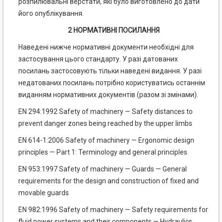
розпилювальні верстати, які було виготовлено до дати
його опублікування.
2 НОРМАТИВНІ ПОСИЛАННЯ
Наведені нижче нормативні документи необхідні для
застосування цього стандарту. У разі датованих
посилань застосовують тільки наведені видання. У разі
недатованих посилань потрібно користуватись останнім
виданням нормативних документів (разом зі змінами).
EN 294:1992 Safety of machinery — Safety distances to
prevent danger zones being reached by the upper limbs
EN 614-1:2006 Safety of machinery — Ergonomic design
principles — Part 1: Terminology and general principles
EN 953:1997 Safety of machinery — Guards — General
requirements for the design and construction of fixed and
movable guards
EN 982:1996 Safety of machinery — Safety requirements for
fluid power systems and their components — Hydraulics