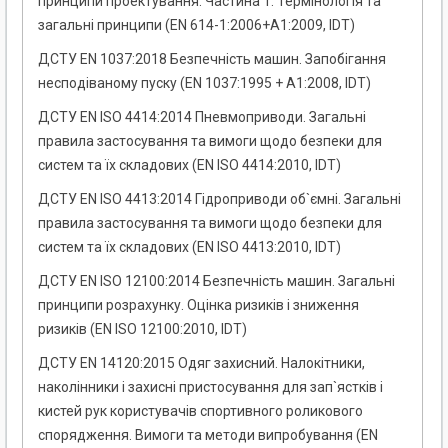
принципи проектування. Частина 1. Термінологія та
загальні принципи (EN 614-1:2006+A1:2009, IDT)
ДСТУ EN 1037:2018 Безпечність машин. Запобігання
несподіваному пуску (EN 1037:1995 + A1:2008, IDT)
ДСТУ EN ISO 4414:2014 Пневмоприводи. Загальні
правила застосування та вимоги щодо безпеки для
систем та їх складових (EN ISO 4414:2010, IDT)
ДСТУ EN ISO 4413:2014 Гідроприводи об`ємні. Загальні
правила застосування та вимоги щодо безпеки для
систем та їх складових (EN ISO 4413:2010, IDT)
ДСТУ EN ISO 12100:2014 Безпечність машин. Загальні
принципи розрахунку. Оцінка ризиків і зниження
ризиків (EN ISO 12100:2010, IDT)
ДСТУ EN 14120:2015 Одяг захисний. Налокітники,
наколінники і захисні пристосування для зап`ястків і
кистей рук користувачів спортивного роликового
спорядження. Вимоги та методи випробування (EN