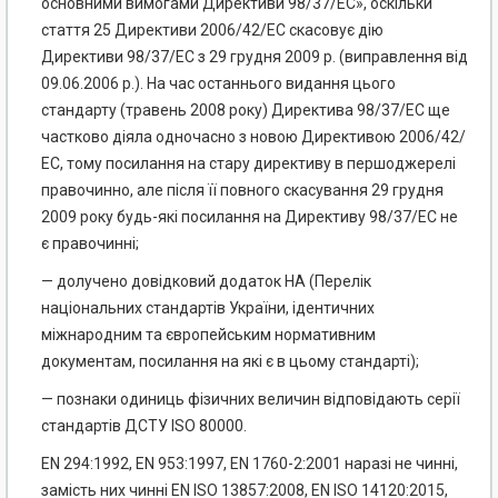
основними вимогами Директиви 98/37/ЕС», оскільки
стаття 25 Директиви 2006/42/ЕС скасовує дію
Директиви 98/37/ЕС з 29 грудня 2009 р. (виправлення від
09.06.2006 р.). На час останнього видання цього
стандарту (травень 2008 року) Директива 98/37/ЕС ще
частково діяла одночасно з новою Директивою 2006/42/
ЕС, тому посилання на стару директиву в першоджерелі
правочинно, але після її повного скасування 29 грудня
2009 року будь-які посилання на Директиву 98/37/ЕС не
є правочинні;
— долучено довідковий додаток НА (Перелік
національних стандартів України, ідентичних
міжнародним та європейським нормативним
документам, посилання на які є в цьому стандарті);
— познаки одиниць фізичних величин відповідають серії
стандартів ДСТУ ISO 80000.
EN 294:1992, EN 953:1997, EN 1760-2:2001 наразі не чинні,
замість них чинні EN ISO 13857:2008, EN ISO 14120:2015,