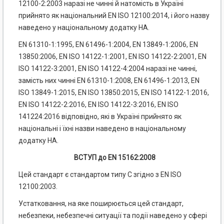
12100-2:2003 наразі не чинні й натомість в Україні
прийнято як національний EN ISO 12100:2014, і його назву
наведено у національному додатку НА.
EN 61310-1:1995, EN 61496-1:2004, EN 13849-1:2006, EN
13850:2006, EN ISO 14122-1:2001, EN ISO 14122-2:2001, EN
ISO 14122-3:2001, EN ISO 14122-4:2004 наразі не чинні,
замість них чинні EN 61310-1:2008, EN 61496-1:2013, EN
ISO 13849-1:2015, EN ISO 13850:2015, EN ISO 14122-1:2016,
EN ISO 14122-2:2016, EN ISO 14122-3:2016, EN ISO
141224:2016 відповідно, які в Україні прийнято як
національні і їхні назви наведено в національному
додатку НА.
ВСТУП до EN 15162:2008
Цей стандарт є стандартом типу С згідно з EN ISO
12100:2003.
Устатковання, на яке поширюється цей стандарт,
небезпеки, небезпечні ситуації та події наведено у сфері