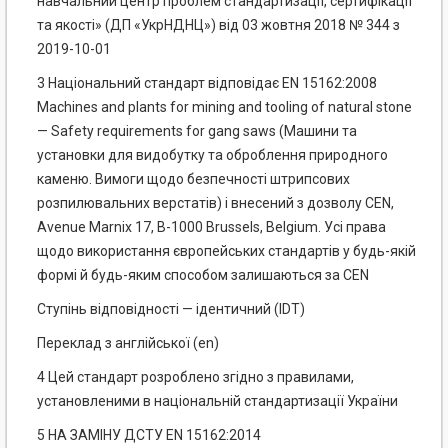
навчальний центр проблем стандартизації, сертифікації
та якості» (ДП «УкрНДНЦ») від 03 жовтня 2018 № 344 з
2019-10-01
3 Національний стандарт відповідає EN 15162:2008
Machines and plants for mining and tooling of natural stone
— Safety requirements for gang saws (Машини та
установки для видобутку та оброблення природного
каменю. Вимоги щодо безпечності штрипсових
розпилювальних верстатів) і внесений з дозволу CEN,
Avenue Marnix 17, В-1000 Brussels, Belgium. Усі права
щодо використання європейських стандартів у будь-якій
формі й будь-яким способом залишаються за CEN
Ступінь відповідності — ідентичний (IDT)
Переклад з англійської (еn)
4 Цей стандарт розроблено згідно з правилами,
установленими в національній стандартизації України
5 НА ЗАМІНУ ДСТУ EN 15162:2014