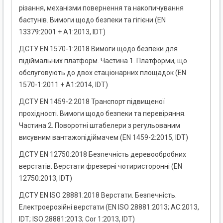
різання, механізми повернення та накопичування
бастунів. Вимоги щодо безпеки та гігієни (EN
13379:2001 + А1:2013, IDT)
ДСТУ EN 1570-1:2018 Вимоги щодо безпеки для
підіймальних платформ. Частина 1. Платформи, що
обслуговують до двох стаціонарних площадок (EN
1570-1:2011 + A1:2014, IDT)
ДСТУ EN 1459-2:2018 Транспорт підвищеної
прохідності. Вимоги щодо безпеки та перевіряння.
Частина 2. Поворотні штабелери з регульованим
висувним вантажопідіймачем (EN 1459-2:2015, IDT)
ДСТУ EN 12750:2018 Безпечність деревообробних
верстатів. Верстати фрезерні чотиристоронні (EN
12750:2013, IDT)
ДСТУ EN ISO 28881:2018 Верстати. Безпечність.
Електроерозійні верстати (EN ISO 28881:2013; АС:2013,
IDT; ISO 28881:2013; Cor 1:2013, IDT)