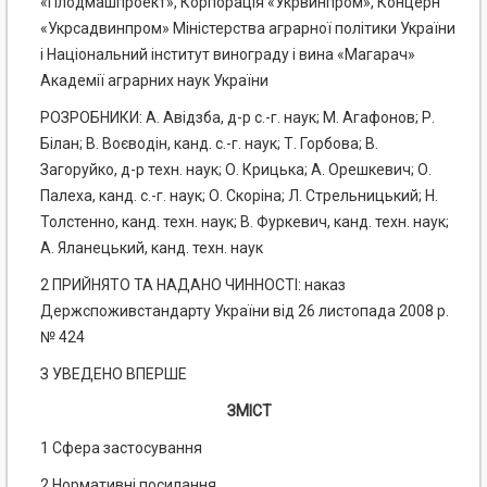
«Плодмашпроект», Корпорація «Укрвинпром», Концерн
«Укрсадвинпром» Міністерства аграрної політики України
і Національний інститут винограду і вина «Магарач»
Академії аграрних наук України
РОЗРОБНИКИ: А. Авідзба, д-р с.-г. наук; М. Агафонов; Р.
Білан; В. Воєводін, канд. с.-г. наук; Т. Горбова; В.
Загоруйко, д-р техн. наук; О. Крицька; А. Орешкевич; О.
Палеха, канд. с.-г. наук; О. Скоріна; Л. Стрельницький; Н.
Толстенно, канд. техн. наук; В. Фуркевич, канд. техн. наук;
А. Яланецький, канд. техн. наук
2 ПРИЙНЯТО ТА НАДАНО ЧИННОСТІ: наказ
Держспоживстандарту України від 26 листопада 2008 р.
№ 424
З УВЕДЕНО ВПЕРШЕ
ЗМІСТ
1 Сфера застосування
2 Нормативні посилання