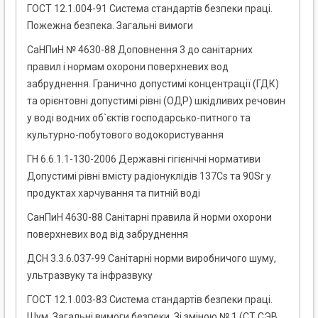
ГОСТ 12.1.004-91 Система стандартів безпеки праці.
Пожежна безпека. Загальні вимоги
СаНПиН № 4630-88 Доповнення 3 до санітарних
правил і нормам охорони поверхневих вод
забруднення. Гранично допустимі концентрації (ГДК)
та орієнтовні допустимі рівні (ОДР) шкідливих речовин
у воді водних об`єктів господарсько-питного та
культурно-побутового водокористування
ГН 6.6.1.1-130-2006 Державні гігієнічні нормативи
Допустимі рівні вмісту радіонуклідів 137Cs та 90Sr у
продуктах харчування та питній воді
СанПиН 4630-88 Санітарні правила й норми охорони
поверхневих вод від забруднення
ДСН 3.3.6.037-99 Санітарні норми виробничого шуму,
ультразвуку та інфразвуку
ГОСТ 12.1.003-83 Система стандартів безпеки праці.
Шум. Загальні вимоги безпеки. Зі зміною № 1 (СТ СЭВ