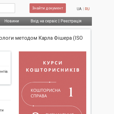
Знайти документ
UA
RU
Новини
Вхід на сервіс | Реєстрація
вологи методом Карла Фішера (ISO
нтів.
ги