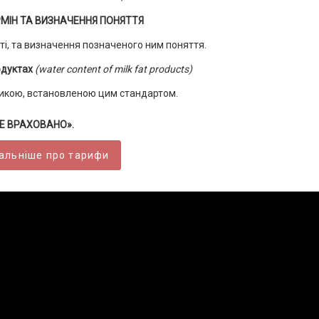
РМІН ТА ВИЗНАЧЕННЯ ПОНЯТТЯ
і, та визначення позначеного ним поняття.
одуктах
(water content of milk fat products)
дикою, встановленою цим стандартом.
ВСЕ ВРАХОВАНО».
альніше про тарифи