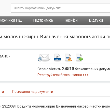
кажчики НД
Підтримка
Тарифи
Відгуки
и молочні жирні. Визначення масової частки 
ОВАНО»
24513
Сервіс містить
безкоштовних докуме
Реєструйтеся безкоштовно >>>
нти
Посилання на документи
F 23:2008 Продукти молочні жирні. Визначення масової частки воло