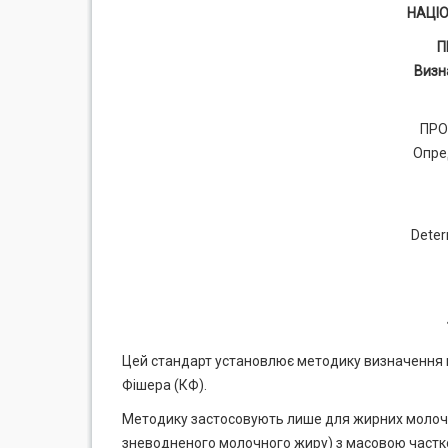
НАЦІ
П
Визн
ПРО
Опре
Deter
Цей стандарт установлює методику визначення 
Фішера (КФ).
Методику застосовують лише для жирних молочн
зневодненого молочного жиру) з масовою часткою