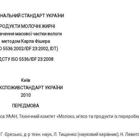
ОНАЛЬНИЙ СТАНДАРТ УКРАЇНИ
РОДУКТИ МОЛОЧНІ ЖИРНІ
ачення масової частки вологи
методом Карла Фішера
O 5536:2002/IDF 23:2002, IDТ)
ДСТУ ISO 5536/IDF 23:2008
Київ
ЖСПОЖИВСТАНДАРТ УКРАЇНИ
2010
ПЕРЕДМОВА
са УААН, Технічний комітет «Молоко, м’ясо та продукти їх переробк
есько, д-р техн. наук; Л. Тищенко (науковий керівник); Н. Левитс