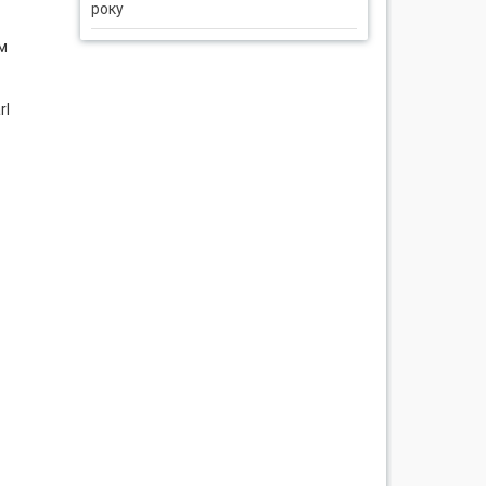
року
м
rl