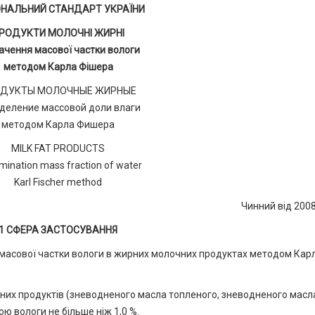
ОНАЛЬНИЙ СТАНДАРТ УКРАЇНИ
РОДУКТИ МОЛОЧНІ ЖИРНІ
ачення масової частки вологи
методом Карла Фішера
ДУКТЫ МОЛОЧНЫЕ ЖИРНЫЕ
деление массовой доли влаги
методом Карла Фишера
MILK FAT PRODUCTS
mination mass fraction of water
Karl Fischer method
Чинний від 200
1 СФЕРА ЗАСТОСУВАННЯ
масової частки вологи в жирних молочних продуктах методом Кар
их продуктів (зневодненого масла топленого, зневодненого масл
 вологи не більше ніж 1,0 %.