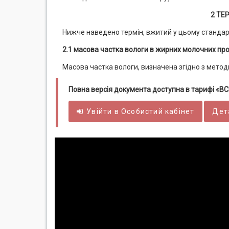
2 ТЕ
Нижче наведено термін, вжитий у цьому стандарт
2.1 масова частка вологи в жирних молочних пр
Масова частка вологи, визначена згідно з мето
Повна версія документа доступна в тарифі «
Увійти в
Особистий
кабінет
Дет