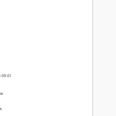
8-09-01
ла
а,