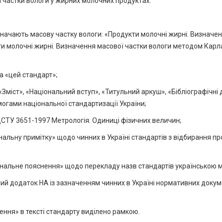
 частки вологи у жирних молочних продуктах.
изначають масову частку вологи: «Продукти молочні жирні. Визначе
и молочні жирні. Визначення масової частки вологи методом Карл
а «цей стандарт»;
Зміст», «Національний вступ», «Титульний аркуш», «Бібліографічні 
огами національної стандартизації України;
СТУ 3651-1997 Метрологія. Одиниці фізичних величин;
альну примітку» щодо чинних в Україні стандартів з відбирання пр
іональне пояснення» щодо перекладу назв стандартів українською 
ий додаток НА із зазначенням чинних в Україні нормативних докум
ення» в тексті стандарту виділено рамкою.