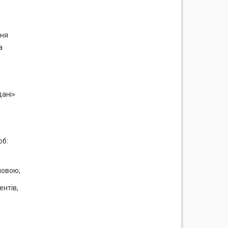
ння
а
дані»
об:
мовою;
ентів,