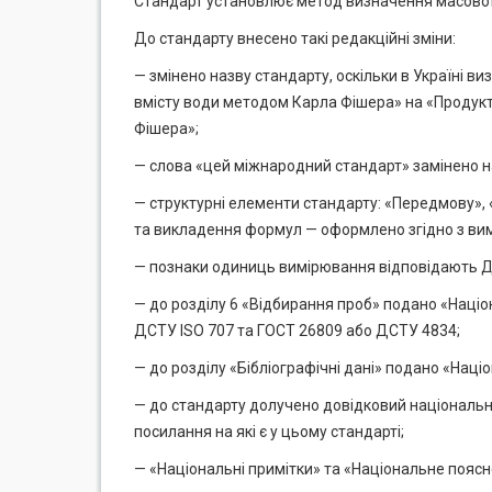
Стандарт установлює метод визначення масової
До стандарту внесено такі редакційні зміни:
— змінено назву стандарту, оскільки в Україні в
вмісту води методом Карла Фішера» на «Продукт
Фішера»;
— слова «цей міжнародний стандарт» замінено н
— структурні елементи стандарту: «Передмову», «
та викладення формул — оформлено згідно з вим
— познаки одиниць вимірювання відповідають Д
— до розділу 6 «Відбирання проб» подано «Націон
ДСТУ ISO 707 та ГОСТ 26809 або ДСТУ 4834;
— до розділу «Бібліографічні дані» подано «Нац
— до стандарту долучено довідковий національн
посилання на які є у цьому стандарті;
— «Національні примітки» та «Національне поясн