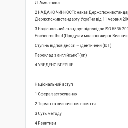
Л. Амелічева
2 НАДАНО ЧИННОСТІ: наказ Держспоживстандарту У
Держспоживстандарту України від 11 червня 200
3 Національний стандарт відповідає ISO 5536:2002/
Fischer method (Продукти молочні жирні. Визнач
Ступінь відповідності — ідентичний (IDT)
Переклад з англійської (еn)
4 УВЕДЕНО ВПЕРШЕ
Національний вступ
1 Сфера застосування
2 Термін та визначення поняття
3 Суть методу
4 Реактиви