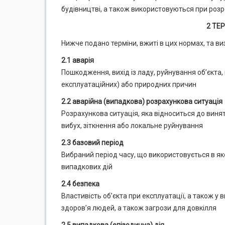
будівництві, а також використовуються при розр
2 ТЕ
Нижче подано терміни, вжиті в цих нормах, та в
2.1 аварія
Пошкодження, вихід із ладу, руйнування об’єкта,
експлуатаційних) або природних причин
2.2 аварійна (випадкова) розрахункова ситуація
Розрахункова ситуація, яка відноситься до виня
вибух, зіткнення або локальне руйнування
2.3 базовий період
Вибраний період часу, що використовується в яко
випадкових дій
2.4 безпека
Властивість об’єкта при експлуатації, а також 
здоров’я людей, а також загрози для довкілля