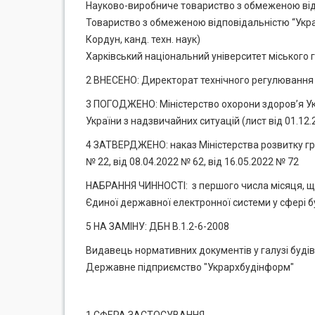
Науково-виробниче товариство з обмеженою відп
Товариство з обмеженою відповідальністю “Украї
Кордун, канд. техн. наук)
Харківський національний університет міського го
2 ВНЕСЕНО: Директорат технічного регулювання в
3 ПОГОДЖЕНО: Міністерство охорони здоров’я Ук
України з надзвичайних ситуацій (лист від 01.12
4 ЗАТВЕРДЖЕНО: наказ Міністерства розвитку гром
№ 22, від 08.04.2022 № 62, від 16.05.2022 № 72
НАБРАННЯ ЧИННОСТІ: з першого числа місяця, що 
Єдиної державної електронної системи у сфері б
5 НА ЗАМІНУ: ДБН В.1.2-6-2008
Видавець нормативних документів у галузі будів
Державне підприємство "Укрархбудінформ"