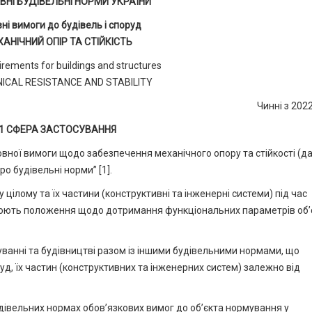
НІ БУДІВЕЛЬНІ НОРМИ УКРАЇНИ
ні вимоги до будівель і споруд
АНІЧНИЙ ОПІР ТА СТІЙКІСТЬ
irements for buildings and structures
ICAL RESISTANCE AND STABILITY
Чинні з 202
1 СФЕРА ЗАСТОСУВАННЯ
вної вимоги щодо забезпечення механічного опору та стійкості (да
о будівельні норми” [1].
 цілому та їх частини (конструктивні та інженерні системи) під час
люють положення щодо дотримання функціональних параметрів об’
ванні та будівництві разом із іншими будівельними нормами, що
уд, їх частин (конструктивних та інженерних систем) залежно від
удівельних нормах обов’язкових вимог до об’єкта нормування у