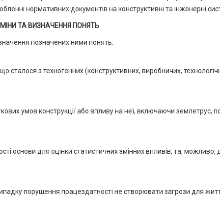
обленні нормативних документів на конструктивні та інженерні сис
РМІНИ ТА ВИЗНАЧЕННЯ ПОНЯТЬ
изначення позначених ними понять.
 що сталося з техногенних (конструктивних, виробничих, технологіч
ткових умов конструкції або впливу на неї, включаючи землетрус, 
сті основи для оцінки статистичних змінних впливів, та, можливо, 
у випадку порушення працездатності не створювати загрози для житт