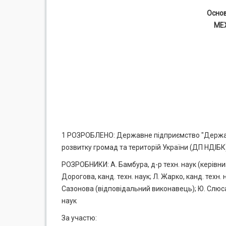
Основ
МЕХ
1 РОЗРОБЛЕНО: Державне підприємство "Державн
розвитку громад та територій України (ДП НДІБК
РОЗРОБНИКИ: А. Бамбура, д-р техн. наук (керівник р
Дорогова, канд. техн. наук; Л. Жарко, канд. техн. н
Сазонова (відповідальний виконавець); Ю. Слюсарен
наук
За участю: