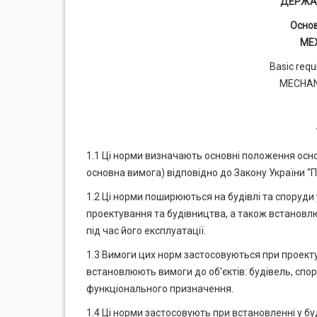
ДЕРЖАВ
Основ
МЕХ
Basic requ
MECHAN
1.1 Ці норми визначають основні положення осно
основна вимога) відповідно до Закону України “Пр
1.2 Ці норми поширюються на будівлі та споруди у
проектування та будівництва, а також встанов
під час його експлуатації.
1.3 Вимоги цих норм застосовуються при проекту
встановлюють вимоги до об’єктів: будівель, спор
функціонального призначення.
1.4 Ці норми застосовують при встановленні у б