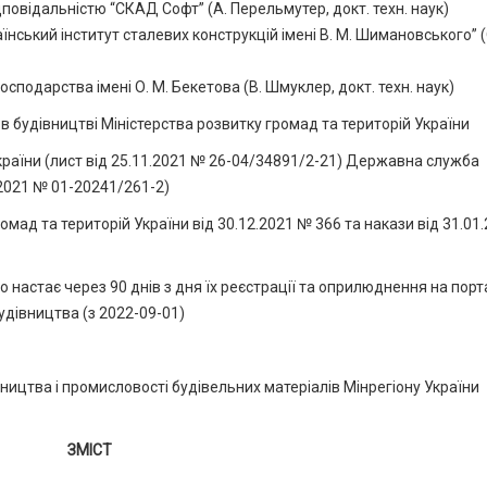
овідальністю “СКАД Софт” (А. Перельмутер, докт. техн. наук)
нський інститут сталевих конструкцій імені В. М. Шимановського” (
сподарства імені О. М. Бекетова (В. Шмуклер, докт. техн. наук)
 будівництві Міністерства розвитку громад та територій України
раїни (лист від 25.11.2021 № 26-04/34891/2-21) Державна служба
.2021 № 01-20241/261-2)
ад та територій України від 30.12.2021 № 366 та накази від 31.01
настає через 90 днів з дня їх реєстрації та оприлюднення на порт
удівництва (з 2022-09-01)
ництва і промисловості будівельних матеріалів Мінрегіону України
ЗМІСТ