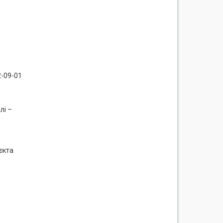
2-09-01
лі –
єкта