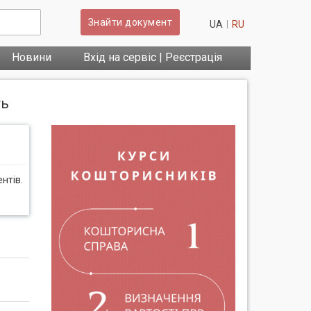
Знайти документ
UA
RU
Новини
Вхід на сервіс | Реєстрація
ть
нтів.