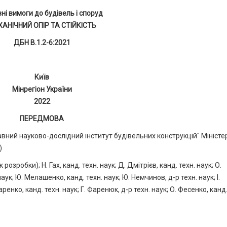
ні вимоги до будівель і споруд
АНІЧНИЙ ОПІР ТА СТІЙКІСТЬ
ДБН В.1.2-6:2021
Київ
Мінрегіон України
2022
ПЕРЕДМОВА
ий науково-дослідний інститут будівельних конструкцій" Міністе
)
озробки); Н. Гах, канд. техн. наук; Д. Дмітрієв, канд. техн. наук; О.
аук; Ю. Мелашенко, канд. техн. наук; Ю. Немчинов, д-р техн. наук; І.
ко, канд. техн. наук; Г. Фаренюк, д-р техн. наук; О. Фесенко, канд.