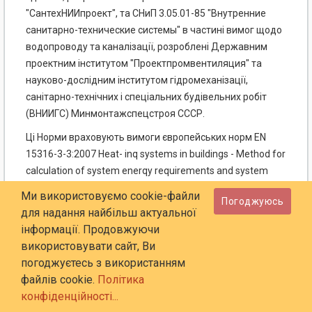
"СантехНИИпроект", та СНиП 3.05.01-85 "Внутренние
санитарно-технические системы" в частині вимог щодо
водопроводу та каналізації, розроблені Державним
проектним інститутом "Проектпромвентиляция" та
науково-дослідним інститутом гідромеханізації,
санітарно-технічних і спеціальних будівельних робіт
(ВНИИГС) Минмонтажспецстроя СССР.
Ці Норми враховують вимоги європейських норм EN
15316-3-3:2007 Heat- inq systems in buildings - Method for
calculation of system enerqy requirements and system
efficiencies - Part 3-3: Domestic hot water systems,
Ми використовуємо cookie-файли
Погоджуюсь
qeneration, CEN/TC 164 WG 2 N 0393:2006-11-09 Technical
для надання найбільш актуальної
Report - Recommendations inside buildings conveying water
інформації. Продовжуючи
for human consumption та до вимог Європейської Комісії
використовувати сайт, Ви
European Guidelines for Control and Prevention of Travel
погоджуєтесь з використанням
Associated Legionnaires' Disease, DVGW Technische Regel
файлів cookie.
Політика
Arbeitsblatt W 551:2004 Trinkwassererw-rmun-s -und
конфіденційності...
Trinkwasserleitungsanlagen; Technische Ma-nahmen zur