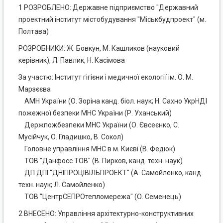
1 РОЗРОБЛЕНО: Державне підприємство "Державний
проектний інститут містобудування "Міськбудпроект" (м.
Полтава)
РОЗРОБНИКИ: Ж. Бовкун, М. Кашликов (науковий
керівник), Л. Павлик, Н. Касімова
За участю: Інститут гігієни і медичної екології ім. О. М.
Марзєєва
АМН України (О. Зоріна канд. біол. наук; Н. Сахно УкрНДІ
пожежної безпеки МНС України (Р. Уханський)
Держпожбезпеки МНС України (О. Євсеєнко, С.
Мусійчук, О. Гладишко, В. Сокол)
Головне управління МНС в м. Києві (В. Федюк)
ТОВ "Данфосс ТОВ" (В. Пирков, канд. техн. наук)
ДП ДПІ "ДНІПРОЦІВІЛЬПРОЕКТ" (А. Самойленко, канд.
техн. наук; Л. Самойленко)
ТОВ "ЦентрСЕПРОтепломережа" (О. Семенець)
2 ВНЕСЕНО: Управління архітектурно-конструктивних