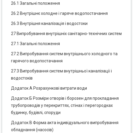
26.1 Загальні положення
26.2 Внутрішнє холодне і гаряче водопостачання
26.3 Внутрішня каналізація і водостоки
27 Випробування внутрішніх санітарно-технічних систем
27.1 Загальні положення
27.2 Випробування систем внутрішнього холодного та
гарячого водопостачання
27.3 Випробування систем внутрішньої каналізації і
водостоків
Додаток А Розрахункові витрати води
Додаток Б Розміри отворів і борозен для прокладання
трубопроводів у перекриттях, стінах і перегородках
будинку, будівлі, споруди
Додаток В Форма акта індивідуального випробування
обладнання (насосів)