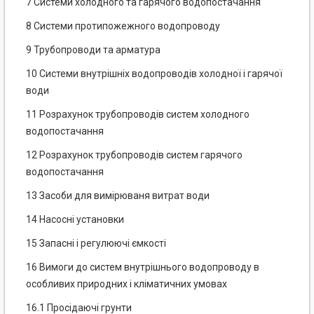
7 Системи холодного та гарячого водопостачання
8 Системи протипожежного водопроводу
9 Трубопроводи та арматура
10 Системи внутрішніх водопроводів холодної і гарячої
води
11 Розрахунок трубопроводів систем холодного
водопостачання
12 Розрахунок трубопроводів систем гарячого
водопостачання
13 Засоби для вимірюваня витрат води
14 Насосні установки
15 Запасні і регулюючі ємкості
16 Вимоги до систем внутрішнього водопроводу в
особливих природних і кліматичних умовах
16.1 Просідаючі грунти