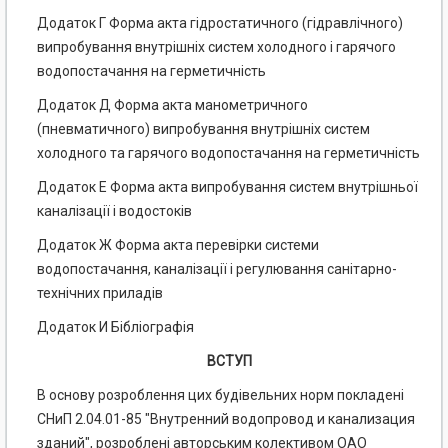
Додаток Г Форма акта гідростатичного (гідравлічного)
випробування внутрішніх систем холодного і гарячого
водопостачання на герметичність
Додаток Д Форма акта манометричного
(пневматичного) випробування внутрішніх систем
холодного та гарячого водопостачання на герметичність
Додаток Е Форма акта випробування систем внутрішньої
каналізації і водостоків
Додаток Ж Форма акта перевірки системи
водопостачання, каналізації і регулювання санітарно-
технічних приладів
Додаток И Бібліографія
ВСТУП
В основу розроблення цих будівельних норм покладені
СНиП 2.04.01-85 "Внутренний водопровод и канализация
зданий", розроблені авторським колективом ОАО