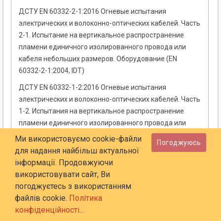
ДСТУ EN 60332-2-1:2016 Огневые испытания
электрических и волоконно-оптических кабелей. Часть
2-1. Испытание на вертикальное распространение
пламени единичного изолированного провода или
кабеля небольших размеров. Оборудование (EN
60332-2-1:2004, IDT)
ДСТУ EN 60332-1-2:2016 Огневые испытания
электрических и волоконно-оптических кабелей. Часть
1-2. Испытания на вертикальное распространение
пламени единичного изолированного провода или
кабеля. Метод испытания пламенем предварительно
Ми використовуємо cookie-файли
Погоджуюсь
смешанного типа мощностью 1 кВт (EN 60332-1-2:2004,
для надання найбільш актуальної
IDT). С изменением № 1
інформації. Продовжуючи
використовувати сайт, Ви
ДСТУ EN 60332-1-1:2016 Огневые испытания
погоджуєтесь з використанням
электрических и волоконно-оптических кабелей. Часть
файлів cookie.
Політика
1-1. Испытания на вертикальное распространение
конфіденційності...
пламени единичного изолированного провода или