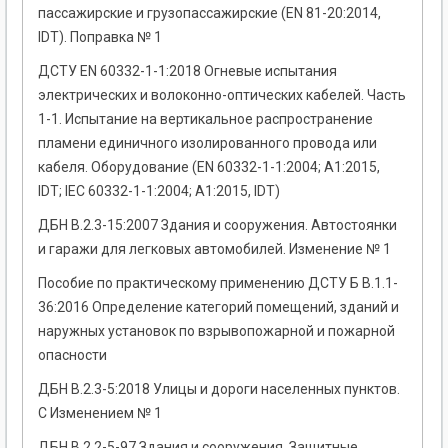
пассажирские и грузопассажирские (EN 81-20:2014,
IDT). Поправка № 1
ДСТУ EN 60332-1-1:2018 Огневые испытания
электрических и волоконно-оптических кабелей. Часть
1-1. Испытание на вертикальное распространение
пламени единичного изолированного провода или
кабеля. Оборудование (EN 60332-1-1:2004; А1:2015,
IDT; ІЕС 60332-1-1:2004; А1:2015, IDT)
ДБН В.2.3-15:2007 Здания и сооружения. Автостоянки
и гаражи для легковых автомобилей. Изменение № 1
Пособие по практическому применению ДСТУ Б В.1.1-
36:2016 Определение категорий помещений, зданий и
наружных установок по взрывопожарной и пожарной
опасности
ДБН В.2.3-5:2018 Улицы и дороги населенных пунктов.
С Изменением № 1
ДБН В.2.2-5-97 Здания и сооружения. Защитные