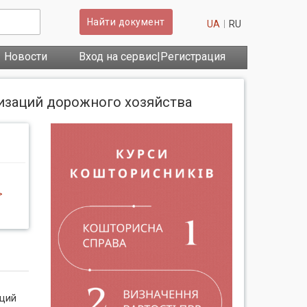
Найти документ
UA
RU
Новости
Вход на сервис|Регистрация
низаций дорожного хозяйства
>
аций