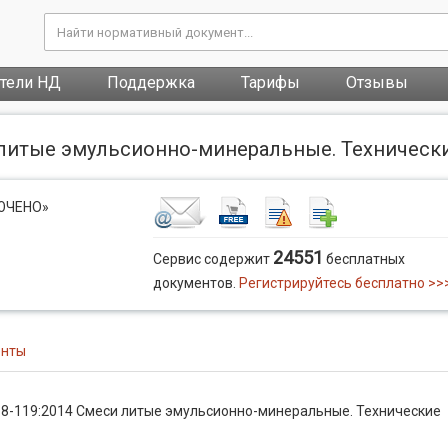
атели НД
Поддержка
Тарифы
Отзывы
и литые эмульсионно-минеральные. Техническ
ЛЮЧЕНО»
24551
Сервис содержит
бесплатных
документов.
Регистрируйтесь бесплатно >>
енты
18-119:2014 Смеси литые эмульсионно-минеральные. Технические