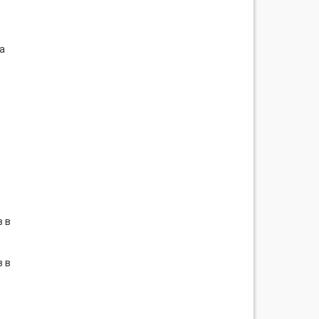
а
в в
в в