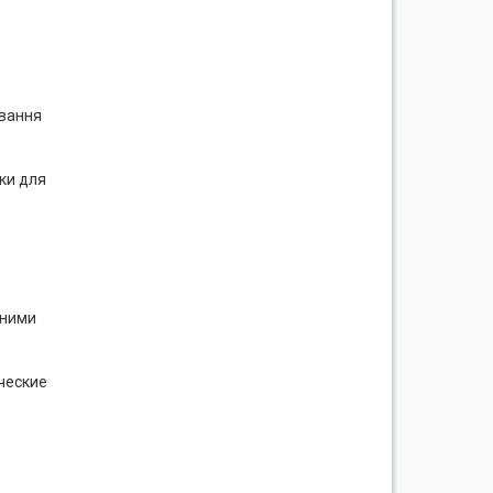
ивання
ки для
чними
ческие