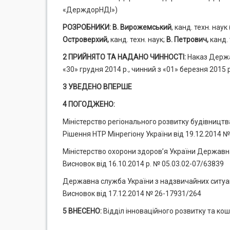
«ДерждорНДІ»)
РОЗРОБНИКИ:
В. Вирожемський
, канд. техн. нау
Островерхий,
канд. техн. наук;
В. Петрович,
канд. 
2 ПРИЙНЯТО ТА НАДАНО ЧИННОСТІ:
Наказ Держа
«30» грудня 2014 р., чинний з «01» березня 2015 р
3 УВЕДЕНО ВПЕРШЕ
4 ПОГОДЖЕНО:
Міністерство регіонального розвитку будівницт
Рішення НТР Мінрегіону України від 19.12.2014 №
Міністерство охорони здоров’я України Державн
Висновок від 16.10.2014 р. № 05.03.02-07/63839
Державна служба України з надзвичайних ситуа
Висновок від 17.12.2014 № 26-17931/264
5 ВНЕСЕНО:
Відділ інноваційного розвитку та к