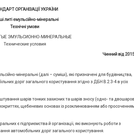
НДАРТ ОРГАНІЗАЦІЇ УКРАЇНИ
ші литі емульсійно-мінеральні
Технічні умови
ТЫЕ ЭМУЛЬСИОННО-МИНЕРАЛЬНЫЕ
Технические условия
Чинний від 201
сійно-мінеральні (далі – суміші), які призначені для будівництва,
ьних доріг загального користування згідно з ДБН В.2.3-4 в усіх
тування шарів тонких захисних та шарів зносу (одно- та двошаров
покриттях, щебеневих основах із розклинюванням або просочення
льних є підприємства й організації, які виконують роботи з
мання автомобільних доріг загального користування.