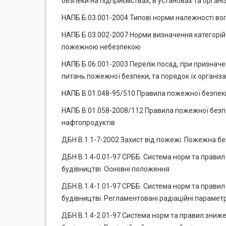
безпеки на підприємствах, в установах та органі
НАПБ Б.03.001-2004 Типові норми належності во
НАПБ Б.03.002-2007 Норми визначення категорій
пожежною небезпекою
НАПБ Б.06.001-2003 Перелік посад, при призначен
питань пожежної безпеки, та порядок їх організа
НАПБ В.01.048-95/510 Правила пожежної безпеки
НАПБ В.01.058-2008/112 Правила пожежної безпек
нафтопродуктів
ДБН В.1.1-7-2002 Захист від пожежі. Пожежна бе
ДБН В.1.4-0.01-97 СРББ. Система норм та правил
будівництві. Основні положення
ДБН В.1.4-1.01-97 СРББ. Система норм та правил
будівництві. Регламентовані радіаційні параметр
ДБН В.1.4-2.01-97 Система норм та правил зниже