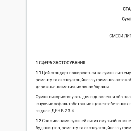
СТА
Сумі
СМЕСИ ЛИ
1 СФЕРА ЗАСТОСУВАННЯ
1
.1
Цей стандарт поширюється на суміші литі емуль
ремонту та експлуатаційного утримання автомобіл
дорожньо-кліматичних зонах України.
Суміші використовують для відновлення або влаш
існуючих асфальтобетонних і цементобетонних 
згідно з ДБН В.2.3-4.
1.2
Споживачами сумішей литих емульсійно-мінера
будівництва, ремонту та експлуатаційного утри