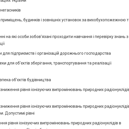
заціях України
гнегасників
 приміщень, будинків і зовнішніх установок за вихобухопожежною т
ні на які особи зобов’язані проходити навчання і перевірку знань з
ції
 для підприємств і організацій дорожнього господарства
и для об'єктів зберігання, транспортування та реалізації
зпека об’єктів будівництва
 зниження рівня іонізуючих випромінювань природних радіонукліді
 зниження рівня іонізуючих випромінювань природних радіонукліді
и. Допустимі рівні
ння рівня іонізуючих випромінювань природних радіонуклідів в