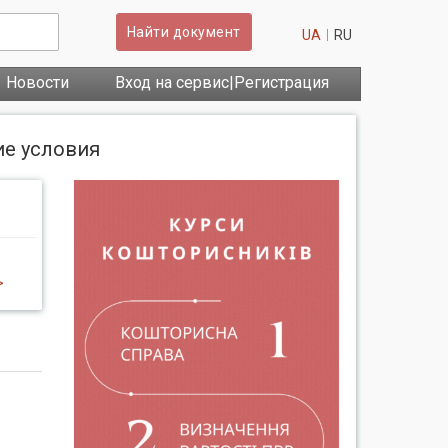
Найти документ
UA
RU
Новости
Вход на сервис|Регистрация
ие условия
>