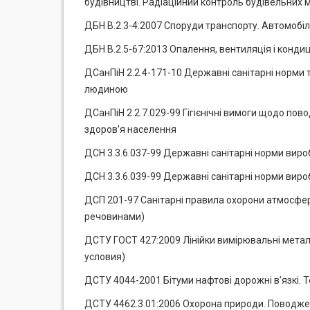
будівництві. Радіаційний контроль будівельних м
ДБН В.2.3-4:2007 Споруди транспорту. Автомобіль
ДБН В.2.5-67:2013 Опалення, вентиляція і конди
ДСанПіН 2.2.4-171-10 Державні санітарні норми т
людиною
ДСанПіН 2.2.7.029-99 Гігієнічні вимоги щодо по
здоров’я населення
ДСН 3.3.6.037-99 Державні санітарні норми виро
ДСН 3.3.6.039-99 Державні санітарні норми вироб
ДСП 201-97 Санітарні правила охорони атмосферн
речовинами)
ДСТУ ГОСТ 427:2009 Лінійки вимірювальні метал
условия)
ДСТУ 4044-2001 Бітуми нафтові дорожні в’язкі. Т
ДСТУ 4462.3.01:2006 Охорона природи. Поводжен