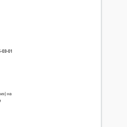
5-03-01
их) на
м