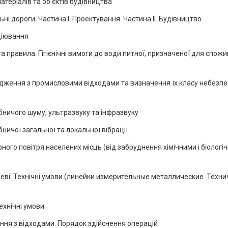
атеріалів та об’єктів будівництва
ні дороги. Частина І. Проектування. Частина ІІ. Будівництво
ціювання
а правила. Гігієнічні вимоги до води питної, призначеної для спож
водження з промисловими відходами та визначення їх класу небезпе
бничого шуму, ультразвуку та інфразвуку
ничої загальної та локальної вібрації
ого повітря населених місць (від забруднення хімічними і біологі
еві. Технічні умови (линейки измерительные металлические. Техни
ехнічні умови
ня з відходами. Порядок здійснення операцій