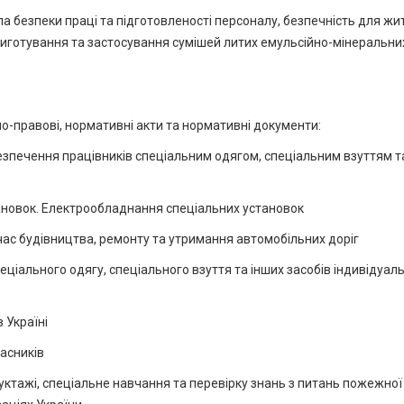
 безпеки праці та підготовленості персоналу, безпечність для жит
риготування та застосування сумішей литих емульсійно-мінеральни
но-правові, нормативні акти та нормативні документи:
зпечення працівників спеціальним одягом, спеціальним взуттям т
ановок. Електрообладнання спеціальних установок
час будівництва, ремонту та утримання автомобільних доріг
еціального одягу, спеціального взуття та інших засобів індивідуал
 Україні
асників
ктажі, спеціальне навчання та перевірку знань з питань пожежної