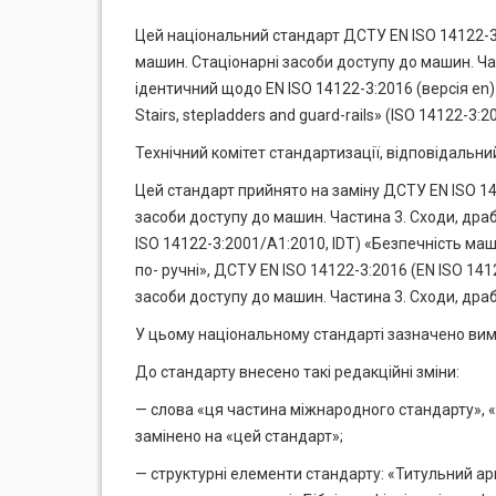
Цей національний стандарт ДСТУ EN ISO 14122-3:2
машин. Стаціонарні засоби доступу до машин. Ча
ідентичний щодо EN ISO 14122-3:2016 (версія en)
Stairs, stepladders and guard-rails» (ISO 14122-3:20
Технічний комітет стандартизації, відповідальний
Цей стандарт прийнято на заміну ДСТУ EN ISO 141
засоби доступу до машин. Частина 3. Сходи, драб
ISO 14122-3:2001/А1:2010, IDT) «Безпечність маш
по- ручні», ДСТУ EN ISO 14122-3:2016 (EN ISO 141
засоби доступу до машин. Частина 3. Сходи, дра
У цьому національному стандарті зазначено вимо
До стандарту внесено такі редакційні зміни:
— слова «ця частина міжнародного стандарту», «
замінено на «цей стандарт»;
— структурні елементи стандарту: «Титульний ар