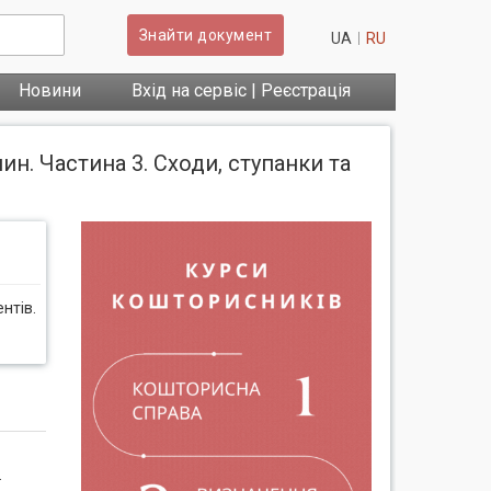
Знайти документ
UA
RU
Новини
Вхід на сервіс | Реєстрація
н. Частина 3. Сходи, ступанки та
нтів.
.