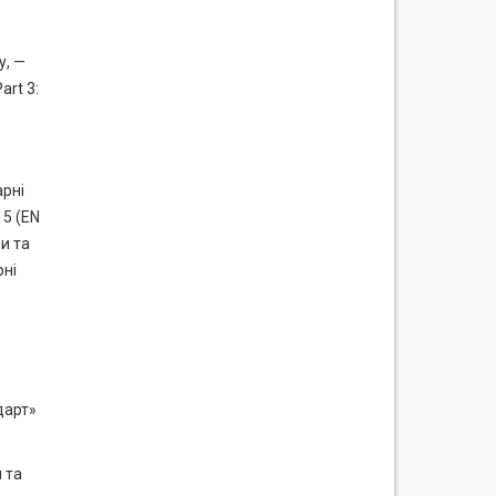
у, —
art 3:
арні
15 (EN
и та
рні
дарт»
 та