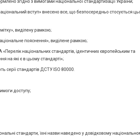
ормлено згідно з вимогами національної стандартизації України;
Національний вступ» внесено все, що безпосередньо стосується ць
мітку», виділену рамкою;
Національне пояснення», виділене рамкою;
 «Перелік національних стандартів, ідентичних європейським та
 на які є в цьому стандарті»;
ь серії стандартів ДСТУ ISO 80000.
вимоги доступу;
ціональні стандарти, їхні назви наведено у довідковому національно