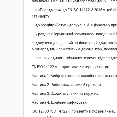
визначення понять» і «Бібліографічні дані» — оф
— з «Передмови» до EN ISO 14122-3:2016 у цей «
стандарту;
— до розділу «Вступ» долучено «Національну при
— у розділі «Нормативні посилання» наведено «
— долучено довідковий національний додаток НА
міжнародним нормативним документам, посилання
— познаки одиниць фізичних величин відповідают
EN ISO 14122 складається з чотирьох частин:
Частина 1. Вибір фіксованих засобів та загальні 
Частина 2. Робочі платформи й проходи;
Частина 3. Сходи, ступанки та поручні;
Частина 4. Драбини зафіксовані.
ISO 12100, ISO 14122-1 прийнято в Україні як на