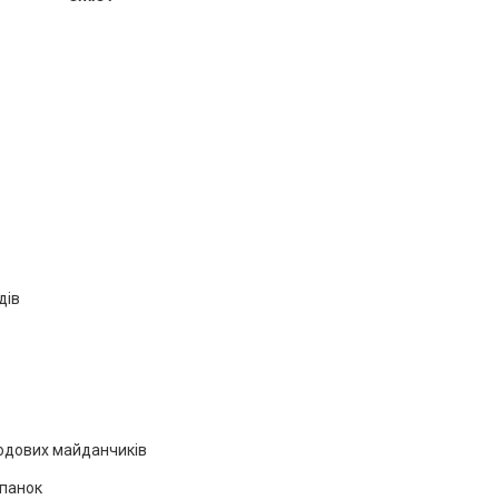
дів
сходових майданчиків
упанок