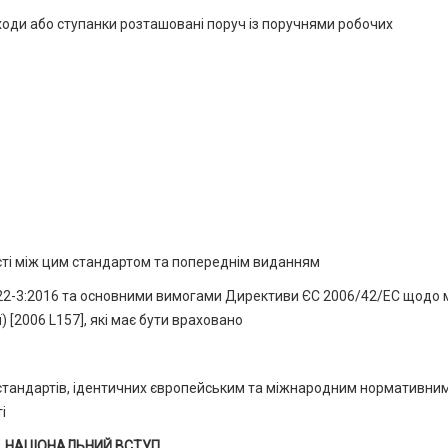
 сходи або ступанки розташовані поруч із поручнями робочих
ості між цим стандартом та попереднім виданням
4122-3:2016 та основними вимогами Директиви ЄС 2006/42/ЕС щодо
) [2006 L157], які має бути враховано
 стандартів, ідентичних європейським та міжнародним нормативни
і
НАЦІОНАЛЬНИЙ ВСТУП