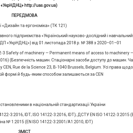
 «УкрНДНЦ» http://uas.gov.ua)
ПЕРЕДМОВА
 «Дизайн та ергономіка» (ТК 121)
ного підприємства «Український науково-дослідний і навчальний
 (ДП «УкрНДНЦ») від 01 листопада 2018 р. № 388 з 2020–01–01
-3 Safety of machinery — Permanent means of access to machinery —
2-3:2016) (Безпечність машин. Стаціонарні засоби доступу до машин. Ч
у CEN, Rue de la Science 23, B-1040 Brussels, Belgium. Усі права щодо
кій формі й будь-яким способом залишаються за CEN
установленими в національній стандартизації України
22-3:2016, IDT; ISO 14122-3:2016, IDT); ДСТУ EN ISO 14122-3:2015 (
іна № 1:2015 (EN ISO 14122-3:2001/А1:2010, IDT)
ЗМІСТ