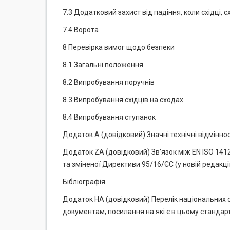
7.3 Додатковий захист від падіння, коли східці,
7.4 Ворота
8 Перевірка вимог щодо безпеки
8.1 Загальні положення
8.2 Випробування поручнів
8.3 Випробування східців на сходах
8.4 Випробування ступанок
Додаток А (довідковий) Значні технічні відмінн
Додаток ZА (довідковий) Зв’язок між EN ISO 1
та зміненої Директиви 95/16/ЄС (у новій редакції
Бібліографія
Додаток НА (довідковий) Перелік національних
документам, посилання на які є в цьому стандарт