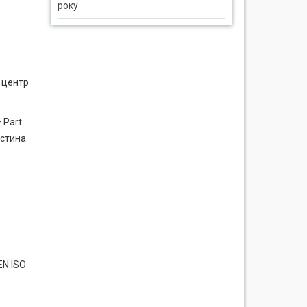
року
 центр
 Part
астина
EN ISO