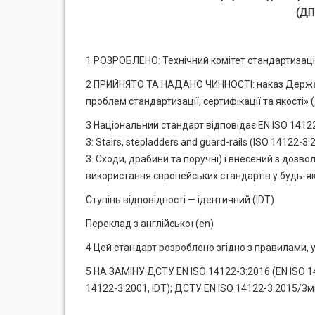
(ДП
1 РОЗРОБЛЕНО: Технічний комітет стандартизації
2 ПРИЙНЯТО ТА НАДАНО ЧИННОСТІ: наказ Держав
проблем стандартизації, сертифікації та якості»
3 Національний стандарт відповідає EN ISO 14122
3: Stairs, stepladders and guard-rails (ISO 1412
3. Сходи, драбини та поручні) і внесений з дозвол
використання європейських стандартів у будь-я
Ступінь відповідності — ідентичний (IDT)
Переклад з англійської (en)
4 Цей стандарт розроблено згідно з правилами, 
5 НА ЗАМІНУ ДСТУ EN ISO 14122-3:2016 (EN ISO 141
14122-3:2001, IDT); ДСТУ EN ISO 14122-3:2015/Зм