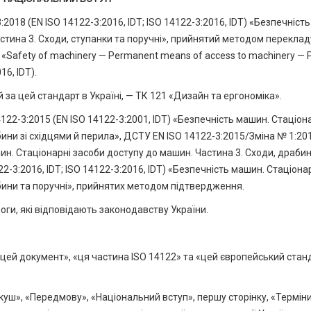
018 (EN ISO 14122-3:2016, IDT; ISO 14122-3:2016, IDT) «Безпечність
стина 3. Сходи, ступанки та поручні», прийнятий методом переклад
 «Safety of machinery — Permanent means of access to machinery — P
16, IDT).
 за цей стандарт в Україні, — ТК 121 «Дизайн та ергономіка».
22-3:2015 (EN ISO 14122-3:2001, IDT) «Безпечність машин. Стаціон
ини зі східцями й перила», ДСТУ EN ISO 14122-3:2015/Зміна № 1:20
ин. Стаціонарні засоби доступу до машин. Частина 3. Сходи, драбин
22-3:2016, IDT; ISO 14122-3:2016, IDT) «Безпечність машин. Стаціона
бини та поручні», прийнятих методом підтвердження.
ги, які відповідають законодавству України.
цей документ», «ця частина ISO 14122» та «цей європейський стан
куш», «Передмову», «Національний вступ», першу сторінку, «Терміни