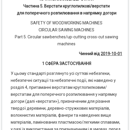
Частина 5. Верстати круглопилкові/верстати
для поперечного розпилювання в напрямку догори
SAFETY OF WOODWORKING MACHINES
CIRCULAR SAWING MACHINES
Part 5. Circular sawbenches/up-cutting cross-cut sawing
machines
Чинний від
2019-10-01
1 СФЕРА ЗАСТОСУВАННЯ
У цьому стандарті розглянуто усі суттєві небезпеки,
небезпечні ситуації та небезпечні події, які наведено у
розділі 4, притаманні верстатам круглопилковим/
верстатам для поперечного розпилювання у напрямку
догори (далі «верстати»), призначеним для різання
твердої деревини, деревно-стружкових матеріалів,
волокнистих матеріалів, фанери та наведених вище
матеріалів, ламінованих пластмасою/легкими сплавами,
у разі їх використання за призначенням і в умовах, перед