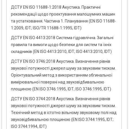
ДСТУ EN ISO 11688-1:2018 Акустика. Практичні
рекомендації щодо проектування малошумних машин
та устатковання. Частина 1. Планування (EN ISO 11688-
1:2009, ІDT; ISO/TR 11688-1:1995, ІDT)
ДСТУ EN ISO 4413:2018 Система гідравлічна. Загальні
правила та вимоги щодо безпеки для систем та їхніх
складників (EN ISO 4413:2010, IDT; ISO 4413:2010, IDT)
ДСТУ EN ISO 3746:2018 Акустика. Визначення рівнів
звукової потужності джерел шуму за звуковим тиском.
Орієнтувальний метод з використанням обгинальної
вимірювальної поверхні над звуковідбивальною
площиною (EN ISO 3746:1995, IDT; ISO 3746:1995, IDT)
ДСТУ EN ISO 3744:2018 Акустика. Визначення рівнів
звукової потужності джерел шуму за звуковим тиском.
Технічний метод в істотно вільному звуковому полі над
звуковідбивальною площиною (EN ISO 3744:1995, IDT;
ISO 3744:1994, IDT)