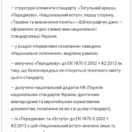
— структурні елементи стандарту: «Титульний аркуш»,
«Передмову», «Національний вступ», першу сторінку,
«Терміни та визначення понять» і «Бібліографічні дані» —
оформлено згідно з вимогами національної
стандартизації України;
— у розділі «Нормативні посилання» наведено
«Національне пояснення», виділене рамкою;
— вилучено «Передмову» до EN 1870-5:2002 + А2:2012 як
таку, що безпосередньо не стосується технічного змісту
цього стандарту;
— долучено національний додаток НА (Перелік
національних стандартів України, ідентичних
міжнародним та європейським нормативним
документам, посилання на які є в цьому стандарті);
— із «Передмови» та «Вступу» до EN 1870-5:2002 +
А2:2012 у цей «Національний вступ» внесено лише ту