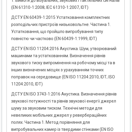
1. Вимоги до візуальних, звукових і тактильних сигналів
(EN 61310-1:2008; IEC 61310-1:2007, IDT)
ДСТУ EN 60439-1:2015 Устатковання комплектних
розподільчих пристроїв низьковольтне. Частина 1.
Устатковання, що пройшло випробування типу
повністю чи частково (EN 60439-1:1999, IDT)
ДСТУ EN ISO 11204:2016 Акустика. Шум, утворюваний
машинами та устаткованням. Визначення рівнів
звукового тиску випромінення на робочому місці та в
інших визначених місцях з урахуванням точних
поправок на середовище (EN ISO 11204:2010, IDT; ISO
11204:2010, IDT)
ДСТУ EN ISO 3743-1:2016 Акустика. Визначення рівнів
звукової потужності та рівнів звукової енергії джерел
шуму за звуковим тиском. Технічні методи для
невеликих мобільних джерел у ревербераційних
полях. Частина 1. Метод порівняння для
випробувальних камер із твердими стінками (EN ISO