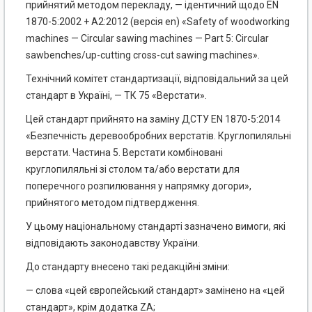
прийнятий методом перекладу, — ідентичний щодо EN
1870-5:2002 + А2:2012 (версія en) «Safety of woodworking
machines — Circular sawing machines — Part 5: Circular
sawbenches/up-cutting cross-cut sawing machines».
Технічний комітет стандартизації, відповідальний за цей
стандарт в Україні, — ТК 75 «Верстати».
Цей стандарт прийнято на заміну ДСТУ EN 1870-5:2014
«Безпечність деревообробних верстатів. Круглопиляльні
верстати. Частина 5. Верстати комбіновані
круглопиляльні зі столом та/або верстати для
поперечного розпилювання у напрямку догори»,
прийнятого методом підтвердження.
У цьому національному стандарті зазначено вимоги, які
відповідають законодавству України.
До стандарту внесено такі редакційні зміни:
— слова «цей європейський стандарт» замінено на «цей
стандарт», крім додатка ZA;