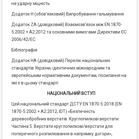
на ударну міцність
Додаток Н (обов’язковий) Випробування гальмування
Додаток ZA (довідковий) Взаємозв’язок між EN 1870-
5:2002 + А2:2012 та основними вимогами Директиви ЄС
2006/42/ЕС
Бібліографія
Додаток НА (довідковий) Перелік національних
стандартів України, ідентичних міжнародним та
європейським нормативним документам, посилання на
які є в цьому стандарті
НАЦІОНАЛЬНИЙ ВСТУП
Цей національний стандарт ДСТУ EN 1870-5:2018 (EN
1870-5:2002 + А2:2012, IDT) «Безпечність
деревообробних верстатів. Круглопилкові верстати.
Частина 5. Верстати круглопилкові/верстати для
поперечного розпилювання в напрямку догори»,