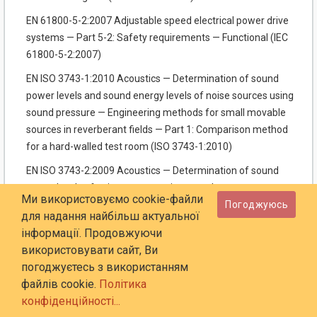
EN 61800-5-2:2007 Adjustable speed electrical power drive
systems — Part 5-2: Safety requirements — Functional (IEC
61800-5-2:2007)
EN ISO 3743-1:2010 Acoustics — Determination of sound
power levels and sound energy levels of noise sources using
sound pressure — Engineering methods for small movable
sources in reverberant fields — Part 1: Comparison method
for a hard-walled test room (ISO 3743-1:2010)
EN ISO 3743-2:2009 Acoustics — Determination of sound
power levels of noise sources using sound pressure —
Ми використовуємо cookie-файли
Погоджуюсь
Engineering methods for small, moveable sources in
для надання найбільш актуальної
reverberant fields — Part 2: Methods for special
інформації. Продовжуючи
reverberation test rooms (ISO 3743-2:1994)
використовувати сайт, Ви
EN ISO 3744:2010 Acoustics — Determination of sound
погоджуєтесь з використанням
power levels and sound energy levels of noise sources using
файлів cookie.
Політика
sound pressure — Engineering methods for an essentially
конфіденційності...
free field over a reflecting plane (ISO 3744:2010)