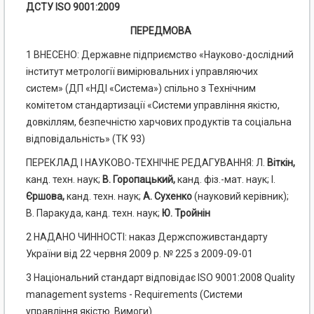
ДСТУ
ISO
9001:2009
ПЕРЕДМОВА
1 ВНЕСЕНО: Державне підприємство «Науково-дослідний
інститут метрології вимірювальних і управляючих
систем» (ДП «НДІ «Система») спільно з Технічним
комітетом стандартизації «Системи управління якістю,
довкіллям, безпечністю харчових продуктів та соціальна
відповідальність» (ТК 93)
ПЕРЕКЛАД І НАУКОВО-ТЕХНІЧНЕ РЕДАГУВАННЯ: Л.
Віткін
,
канд. техн. наук;
В. Горопацький,
канд. фіз.-мат. наук; І.
Єршова,
канд. техн. наук;
А. Сухенко
(науковий керівник);
В. Паракуда, канд. техн. наук;
Ю. Тройнін
2 НАДАНО ЧИННОСТІ: наказ Держспоживстандарту
України від 22 червня 2009 р. № 225 з 2009-09-01
3 Національний стандарт відповідає ISO 9001:2008 Quality
management systems - Requirements (Системи
управління якістю. Вимоги)