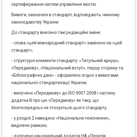
сертифікування систем управління якістю.
Вимоги, зазначені в стандарті, відповідають чинному
законодавству України.
До стандарту внесено такі редакційні зміни:
- слова «цей міжнародний стандарт» замінено на «цей
стандарт»;
- структурні елементи стандарту: «Титульний аркуш»,
«Передмову», «Національний вступ», першу сторінку та
«Бібліографічні дані» - оформлено згідно з вимогами
національної стандартизації України;
- вилучено «Передмову» до ISO 9001:2008 і частину
додатка В про цю «Передмову» як таку, що
безпосередньо не стосується цього стандарту;
- у розділі 2 наведено «Національне пояснення»,
виділене рамкою;
- долучено національний додаток НА «Перелік