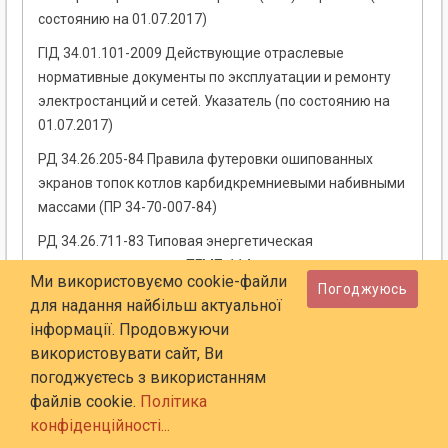
состоянию на 01.07.2017)
ГІД 34.01.101-2009 Действующие отраслевые
нормативные документы по эксплуатации и ремонту
электростанций и сетей. Указатель (по состоянию на
01.07.2017)
РД 34.26.205-84 Правила футеровки ошипованных
экранов топок котлов карбидкремниевыми набивными
массами (ПР 34-70-007-84)
РД 34.26.711-83 Типовая энергетическая
характеристика котла ТГМП-114 при сжигании мазута
Ми використовуємо cookie-файли
Погоджуюсь
(ТХ 34-70-002-83)
для надання найбільш актуальної
СОУ-Н ЕЕ 27.507:2007 Системы
інформації. Продовжуючи
гидрозоложужелеотведения тепловых
використовувати сайт, Ви
электростанций. Типовая инструкция по эксплуатации
погоджуєтесь з використанням
файлів cookie.
Політика
СОУ-Н ЕЕ 27.508:2007 Золожужелеотвалы тепловых
конфіденційності...
электростанций. Типовая инструкция по эксплуатации