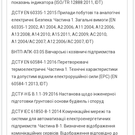
показань індикатора (ISO/TR 12888:2011, IDT)
ДСТУ EN 60335-1:2015 Прилади побутові та аналогічні
електричні. Безпека. Частина 1. Загальні вимоги (EN
60335-1:2002; А1:2004; А2:2006; А11:2004; А12:2006;
А13:2008; А14:2010; А15:2011; АС:2009; АС:2010;
А1:2004/АС:2007; А12:2006/АС:2007, IDT)
ВНТП-АПК-03.05 Вівчарські і козівничі підприємства
ДСТУ EN 60584-1:2016 Перетворювачі
термоелектричні. Частина 1. Технічні характеристики
та допустимі відхили електрорушійної сили (ЕРС) (EN
60584-1:2013, IDT)
ДСТУ-Н Б В.1.1-39:2016 Настанова щодо інженерної
підготовки ґрунтової основи будівель і споруд
ДСТУ IEC 61850-8-1:2014 Комунікаційні мережі та
системи для автоматизації електроенергетичних
підприємств. Частина 8-1. Визначене відображення
комунікаційних сервісів. Відображення відповідно до