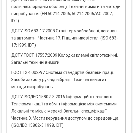
полівінілхлоридній оболонці. Технічні вимоги та методи
випробування (EN 50214:2006; 50214:2006/АС:2007,
IDT)
ДСТУ ISO 683-17:2008 Сталі термооброблені, леговані
та автоматні. Частина 17. Підшипникові сталі (ISO 683-
17:1999, IDТ)
ДСТУ ГОСТ 17557:2009 Колодки клемні світлотехнічні.
Загальні технічні вимоги
ГОСТ 12.4.002-97 Система стандартів безпеки праці.
Засоби захисту рук від вібрації. Технічні вимоги і
методи випробувань
ДСТУ ISO/IEC 15802-3:2016 Інформаційні технології.
Телекомунікації та обмін інформацією між системами.
Локальні та міські мережі. Загальні специфікації.
Частина 3. Мости керування доступом до середовища
(ISO/IEC 15802-3:1998, IDT)