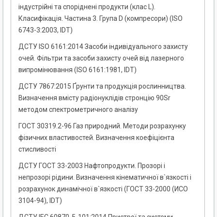
індустрійні та споріднені продукти (клас L).
Класифікація. Частина 3. Група D (компресори) (ISO
6743-3:2003, IDT)
ДСТУ ISO 6161:2014 Засоби індивідуального захисту
очей. Фільтри та засоби захисту очей від лазерного
випромінювання (ISO 6161:1981, IDT)
ДСТУ 7867:2015 Ґрунти та продукція рослинництва.
Визначення вмісту радіонуклідів стронцію 90Sr
методом спектрометричного аналізу
ГОСТ 30319.2-96 Газ природний. Методи розрахунку
фізичних властивостей. Визначення коефіцієнта
стисливості
ДСТУ ГОСТ 33-2003 Нафтопродукти. Прозорі і
непрозорі рідини. Визначення кінематичної в`язкості і
розрахунок динамічної в`язкості (ГОСТ 33-2000 (ИСО
3104-94), IDT)