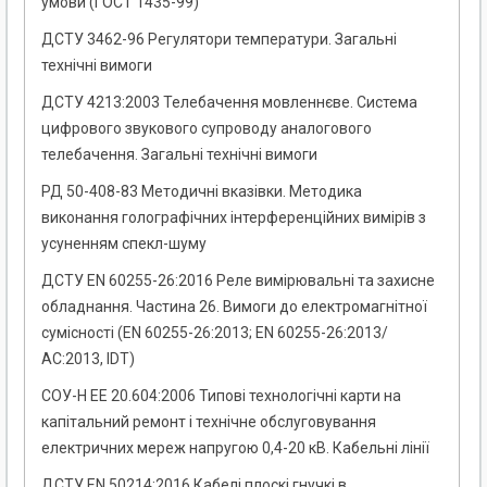
умови (ГОСТ 1435-99)
ДСТУ 3462-96 Регулятори температури. Загальні
технічні вимоги
ДСТУ 4213:2003 Телебачення мовленнєве. Система
цифрового звукового супроводу аналогового
телебачення. Загальні технічні вимоги
РД 50-408-83 Методичні вказівки. Методика
виконання голографічних інтерференційних вимірів з
усуненням спекл-шуму
ДСТУ EN 60255-26:2016 Реле вимірювальні та захисне
обладнання. Частина 26. Вимоги до електромагнітної
сумісності (EN 60255-26:2013; EN 60255-26:2013/
АС:2013, ІDT)
СОУ-Н ЕЕ 20.604:2006 Типові технологічні карти на
капітальний ремонт і технічне обслуговування
електричних мереж напругою 0,4-20 кВ. Кабельні лінії
ДСТУ EN 50214:2016 Кабелі плоскі гнучкі в