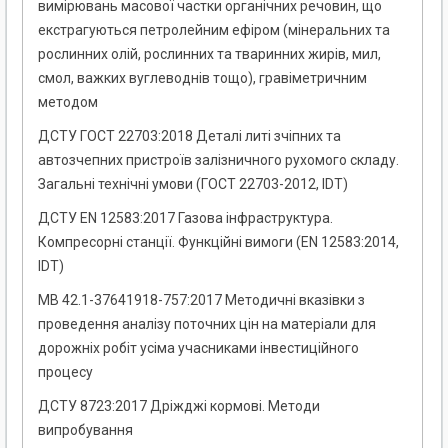
вимірювань масової частки органічних речовин, що
екстрагуються петролейним ефіром (мінеральних та
рослинних олій, рослинних та тваринних жирів, мил,
смол, важких вуглеводнів тощо), гравіметричним
методом
ДСТУ ГОСТ 22703:2018 Деталі литі зчіпних та
автозчепних пристроїв залізничного рухомого складу.
Загальні технічні умови (ГОСТ 22703-2012, IDT)
ДСТУ EN 12583:2017 Газова інфраструктура.
Компресорні станції. Функційні вимоги (EN 12583:2014,
IDT)
МВ 42.1-37641918-757:2017 Методичні вказівки з
проведення аналізу поточних цін на матеріали для
дорожніх робіт усіма учасниками інвестиційного
процесу
ДСТУ 8723:2017 Дріжджі кормові. Методи
випробування