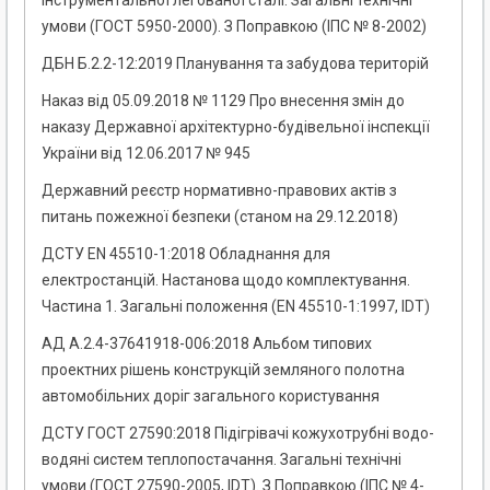
інструментальної легованої сталі. Загальні технічні
умови (ГОСТ 5950-2000). З Поправкою (ІПС № 8-2002)
ДБН Б.2.2-12:2019 Планування та забудова територій
Наказ від 05.09.2018 № 1129 Про внесення змін до
наказу Державної архітектурно-будівельної інспекції
України від 12.06.2017 № 945
Державний реєстр нормативно-правових актів з
питань пожежної безпеки (станом на 29.12.2018)
ДСТУ EN 45510-1:2018 Обладнання для
електростанцій. Настанова щодо комплектування.
Частина 1. Загальні положення (EN 45510-1:1997, IDT)
АД А.2.4-37641918-006:2018 Альбом типових
проектних рішень конструкцій земляного полотна
автомобільних доріг загального користування
ДСТУ ГОСТ 27590:2018 Підігрівачі кожухотрубні водо-
водяні систем теплопостачання. Загальні технічні
умови (ГОСТ 27590-2005, IDT). З Поправкою (ІПС № 4-