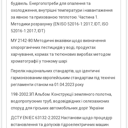
будівель. Енергопотреби для опалення та
охолодження, внутрішні температури і навантаження
за явною та прихованою теплотою. Частина 1.
Методики розрахунку (EN ISO 52016-1:2017, IDT; ISO
52016-1:2017, IDT)
МУ 2142-80 Методичні вказівки щодо визначення
хлорорганічних пестицидів у воді, продуктах
харчування, кормах та тютюнових виробах методом
хроматографії у тонкому шарі
Перелік національних стандартів, що ідентичні
гармонізованим європейським стандартам під технічні
регламенти станом на 01.04.2023 року
198-2002.ЗП Альбом. Конструкції земляного полотна,
водопропускних труб, водовідвідних і селезахисних
споруд для гірських автомобільних доріг України
ДСТУ EN IEC 63132-2:2022 Настанови щодо процедур
встановлення та допусків гідроелектричних машин.