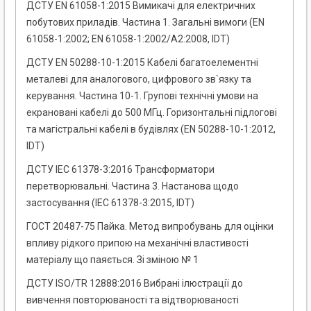
ДСТУ EN 61058-1:2015 Вимикачі для електричних
побутових приладів. Частина 1. Загальні вимоги (EN
61058-1:2002; EN 61058-1:2002/A2:2008, IDT)
ДСТУ EN 50288-10-1:2015 Кабелі багатоелементні
металеві для аналогового, цифрового зв`язку та
керування. Частина 10-1. Групові технічні умови на
екрановані кабелі до 500 МГц. Горизонтальні підлогові
та магістральні кабелі в будівлях (EN 50288-10-1:2012,
IDT)
ДСТУ IEC 61378-3:2016 Трансформатори
перетворювальні. Частина 3. Настанова щодо
застосування (IEC 61378-3:2015, IDT)
ГОСТ 20487-75 Пайка. Метод випробувань для оцінки
впливу рідкого припою на механічні властивості
матеріалу що паяється. Зі зміною № 1
ДСТУ ISO/TR 12888:2016 Вибрані ілюстрації до
вивчення повторюваності та відтворюваності