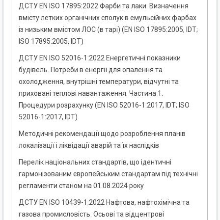
ДСТУ EN ISO 17895:2022 Фарби та лаки. Визначення
вмісту летких органічних сполук в емульсійних фарбах
із низьким вмістом ЛОС (в тарі) (EN ISO 17895:2005, IDT;
ISO 17895:2005, IDT)
ДСТУ EN ISO 52016-1:2022 Енергетичні показники
будівель. Потреби в енергії для опалення та
охолодження, внутрішні температури, відчутні та
приховані теплові навантаження. Частина 1.
Процедури розрахунку (EN ISO 52016-1:2017, IDT; ISO
52016-1:2017, IDT)
Методичні рекомендації щодо розроблення планів
локалізації і ліквідації аварій та їх наслідків
Перелік національних стандартів, що ідентичні
гармонізованим європейським стандартам під технічні
регламенти станом на 01.08.2024 року
ДСТУ EN ISO 10439-1:2022 Нафтова, нафтохімічна та
газова промисловість. Осьові та відцентрові