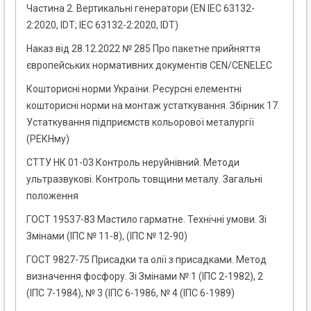
Частина 2. Вертикальні генератори (EN IEC 63132-
2:2020, IDT; IEC 63132-2:2020, IDT)
Наказ від 28.12.2022 № 285 Про пакетне прийняття
європейських нормативних документів CEN/CENELEC
Кошторисні норми України. Ресурсні елементні
кошторисні норми на монтаж устаткування. Збірник 17.
Устаткування підприємств кольорової металургії
(РЕКНму)
СТТУ НК 01-03 Контроль неруйнівний. Методи
ультразвукові. Контроль товщини металу. Загальні
положення
ГОСТ 19537-83 Мастило гарматне. Технічні умови. Зі
Змінами (ІПС № 11-8), (ІПС № 12-90)
ГОСТ 9827-75 Присадки та олії з присадками. Метод
визначення фосфору. Зі Змінами № 1 (ІПС 2-1982), 2
(ІПС 7-1984), № 3 (ІПС 6-1986, № 4 (ІПС 6-1989)