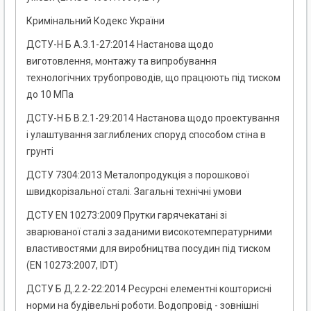
Кримінальний Кодекс України
ДСТУ-Н Б А.3.1-27:2014 Настанова щодо
виготовлення, монтажу та випробування
технологічних трубопроводів, що працюють під тиском
до 10 МПа
ДСТУ-Н Б В.2.1-29:2014 Настанова щодо проектування
і улаштування заглиблених споруд способом стіна в
грунті
ДСТУ 7304:2013 Металопродукція з порошкової
швидкорізальної сталі. Загальні технічні умови
ДСТУ EN 10273:2009 Прутки гарячекатані зі
зварюваної сталі з заданими високотемпературними
властивостями для виробництва посудин під тиском
(EN 10273:2007, IDT)
ДСТУ Б Д.2.2-22:2014 Ресурсні елементні кошторисні
норми на будівельні роботи. Водопровід - зовнішні