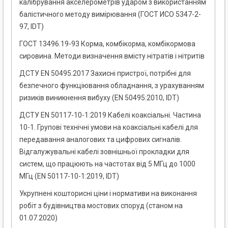
калібрування акселерометрів ударом з використанням
балістичного методу вимірювання (ГОСТ ИСО 5347-2-
97, IDT)
ГОСТ 13496.19-93 Корма, комбікорма, комбікормова
сировина. Методи визначення вмісту нітратів і нітритів
ДСТУ EN 50495:2017 Захисні пристрої, потрібні для
безпечного функціювання обладнання, з урахуванням
ризиків виникнення вибуху (EN 50495:2010, IDT)
ДСТУ EN 50117-10-1:2019 Кабелі коаксіальні. Частина
10-1. Групові технічні умови на коаксіальні кабелі для
передавання аналогових та цифрових сигналів.
Відгалужувальні кабелі зовнішньої прокладки для
систем, що працюють на частотах від 5 МГц до 1000
МГц (EN 50117-10-1:2019, IDT)
Укрупнені кошторисні ціни і нормативи на виконання
робіт з будівництва мостових споруд (станом на
01.07.2020)