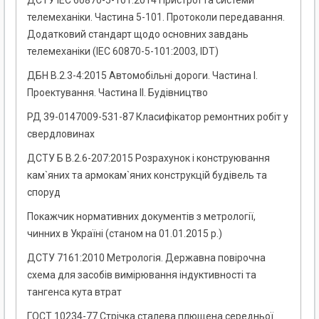
ДСТУ IEC 60870-5-101:2014 Пристрої та системи
телемеханіки. Частина 5-101. Протоколи передавання.
Додатковий стандарт щодо основних завдань
телемеханіки (IEC 60870-5-101:2003, IDT)
ДБН В.2.3-4:2015 Автомобільні дороги. Частина I.
Проектування. Частина II. Будівництво
РД 39-0147009-531-87 Класифікатор ремонтних робіт у
свердловинах
ДСТУ Б В.2.6-207:2015 Розрахунок і конструювання
кам`яних та армокам`яних конструкцій будівель та
споруд
Покажчик нормативних документів з метрології,
чинних в Україні (станом на 01.01.2015 р.)
ДСТУ 7161:2010 Метрологія. Державна повірочна
схема для засобів вимірювання індуктивності та
тангенса кута втрат
ГОСТ 10234-77 Стрічка сталева плющена середньої