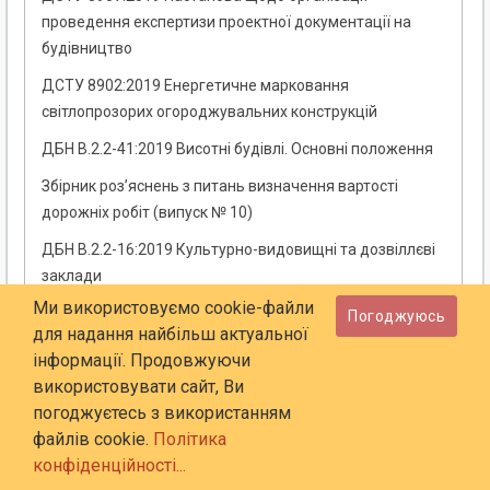
проведення експертизи проектної документації на
будівництво
ДСТУ 8902:2019 Енергетичне марковання
світлопрозорих огороджувальних конструкцій
ДБН В.2.2-41:2019 Висотні будівлі. Основні положення
Збірник роз’яснень з питань визначення вартості
дорожніх робіт (випуск № 10)
ДБН В.2.2-16:2019 Культурно-видовищні та дозвіллєві
заклади
Ми використовуємо cookie-файли
Чинні національні нормативні документи України та
Погоджуюсь
для надання найбільш актуальної
документи, що набудуть чинності у галузі будівництва
інформації. Продовжуючи
та промисловості будівельних матеріалів (станом на
використовувати сайт, Ви
01.07.2019 року)
погоджуєтесь з використанням
Інформація про ціни на основні будівельні матеріали,
файлів cookie.
Політика
вироби та конструкції в Україні станом на 01.06.2019
конфіденційності...