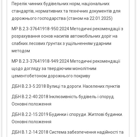
Перелік чинних будівельних норм, національних
стандартів, нормативних та технічних документів для
дорожнього господарства (станом на 22.01.2025)
МР В.2.3-37641918-950:2024 Методичні рекомендації з
розрахування основ насипів автомобільних доріг на
слабких лесових ґрунтах з ущільненням ударним
методом
МР В.2.3-37641918-949:2024 Методичні рекомендації
щодо догляду за твердіючим монолітним
цементобетоном дорожнього покриву
ДБН В.2.3-5:2018 Вулиці та дороги. Населених пунктів
ДБН В.2.2-40:2018 Інклюзивність будівель і споруд.
Основні положення
ДБН В.2.2-15:2019 Будинки і споруди. Житлові будинки.
Основні положення
ДБН В.1.2-14:2018 Система забезпечення надійності та