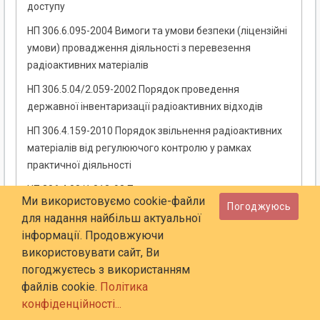
доступу
НП 306.6.095-2004 Вимоги та умови безпеки (ліцензійні
умови) провадження діяльності з перевезення
радіоактивних матеріалів
НП 306.5.04/2.059-2002 Порядок проведення
державної інвентаризації радіоактивних відходів
НП 306.4.159-2010 Порядок звільнення радіоактивних
матеріалів від регулюючого контролю у рамках
практичної діяльності
НП 306.4.08/1.013-98 Правила поводження з
Ми використовуємо cookie-файли
Погоджуюсь
інформацією щодо фізичного захисту ядерних
для надання найбільш актуальної
установок, ядерних матеріалів, інших джерел
інформації. Продовжуючи
іонізуючого випромінювання, доступ до якої
використовувати сайт, Ви
обмежується
погоджуєтесь з використанням
НП 306.5.04/2.060-2002 Умови і вимоги безпеки
файлів cookie.
Політика
(ліцензійні умови) провадження діяльності у сфері
конфіденційності...
поводження з радіоактивними відходами