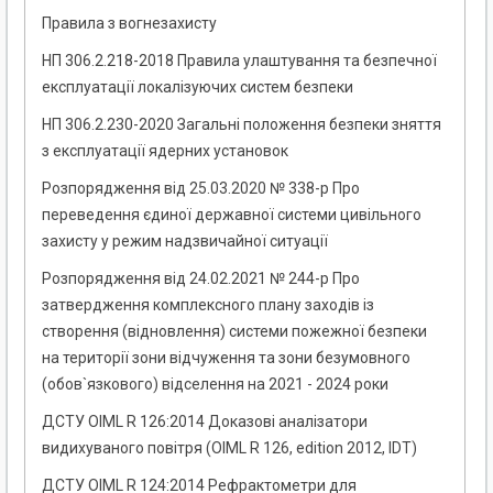
Правила з вогнезахисту
НП 306.2.218-2018 Правила улаштування та безпечної
експлуатації локалізуючих систем безпеки
НП 306.2.230-2020 Загальні положення безпеки зняття
з експлуатації ядерних установок
Розпорядження від 25.03.2020 № 338-р Про
переведення єдиної державної системи цивільного
захисту у режим надзвичайної ситуації
Розпорядження від 24.02.2021 № 244-р Про
затвердження комплексного плану заходів із
створення (відновлення) системи пожежної безпеки
на території зони відчуження та зони безумовного
(обов`язкового) відселення на 2021 - 2024 роки
ДСТУ OIML R 126:2014 Доказові аналізатори
видихуваного повітря (OIML R 126, edition 2012, IDT)
ДСТУ OIML R 124:2014 Рефрактометри для