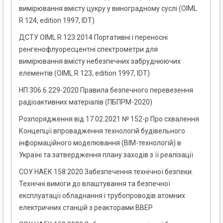
вимірювання вмісту цукру у виноградному суслі (OIML
R 124, edition 1997, IDT)
ДСТУ OIML R 123:2014 Портативні і переносні
ренгенофлуоресцентні спектрометри для
вимірювання вмісту небезпечних забруднюючих
елементів (OIML R 123, еdition 1997, IDT)
НП 306.6.229-2020 Правила безпечного перевезення
радіоактивних матеріалів (ПБПРМ-2020)
Розпорядження від 17.02.2021 № 152-р Про схвалення
Концепції впровадження технологій будівельного
інформаційного моделювання (BIM-технологій) в
Україні та затвердження плану заходів з її реалізації
СОУ НАЕК 158:2020 Забезпечення технічної безпеки.
Технічні вимоги до влаштування та безпечної
експлуатації обладнання і трубопроводів атомних
електричних станцій з реакторами ВВЕР