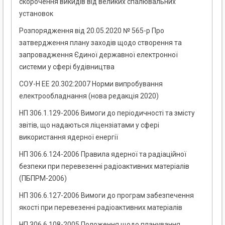
скорочення викидів від великих спалювальних
установок
Розпорядження від 20.05.2020 № 565-р Про
затвердження плану заходів щодо створення та
запровадження Єдиної державної електронної
системи у сфері будівництва
СОУ-Н ЕЕ 20.302:2007 Норми випробування
електрообладнання (нова редакція 2020)
НП 306.1.129-2006 Вимоги до періодичності та змісту
звітів, що надаються ліцензіатами у сфері
використання ядерної енергії
НП 306.6.124-2006 Правила ядерної та радіаційної
безпеки при перевезенні радіоактивних матеріалів
(ПБПРМ-2006)
НП 306.6.127-2006 Вимоги до програм забезпечення
якості при перевезенні радіоактивних матеріалів
НП 306.6.108-2005 Положення щодо планування