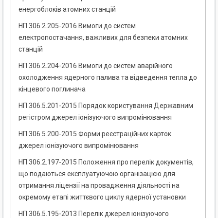
енергоблоків атомних станцій
НП 306.2.205-2016 Вимоги до систем
електропостачання, важливих для безпеки атомних
станцій
НП 306.2.204-2016 Вимоги до систем аварійного
охолодження ядерного палива та відведення тепла до
кінцевого поглинача
НП 306.5.201-2015 Порядок користування Державним
регістром джерел іонізуючого випромінювання
НП 306.5.200-2015 Форми реєстраційних карток
джерел іонізуючого випромінювання
НП 306.2.197-2015 Положення про перелік документів,
що подаються експлуатуючою організацією для
отримання ліцензії на провадження діяльності на
окремому етапі життєвого циклу ядерної установки
НП 306.5.195-2013 Перелік джерел іонізуючого