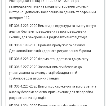
Розпорядження від 15.11.2022 № 1024-р Про
затвердження плану заходів із створення системи
екстреної допомоги населенню за єдиним телефонним
номером 112
НП 306.4.223-2020 Вимоги до структури та змісту звіту з
аналізу безпеки поверхневих та приповерхневих
сховищ для захоронення радіоатктивних відходів
НП 306.8.198-2015 Правила пропускного режиму
Державної інспекції ядерного регулювання України
НП 306.6.228-2020 Форма стандартного документу
НП 306.2.227-2020 Загальні вимоги безпеки до
улаштування та експлуатації обладнання й
трубопроводів атомних станцій
НП 306.4.225-2020 Вимоги до структури та змісту звіту з
аналізу безпеки об’єктів, призначених для переробки
радіоактивних відходів
НП 306.1.224-2020 Положення про функціональну