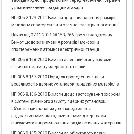
заходів йодної профілактики серед населення України
у разі виникнення радіаційної аварії
НП 306.2.173-2011 Вимоги щодо визначення розмірів і
меж зони спостереження атомної електричної станції
Наказ від 07.11.2011 № 153/766 Про затвердження
Вимог щодо визначення розмірів і меж зони
спостереження атомної електричної станції
НП 306.8.168-2010 Вимоги до оцінки стану системи
фізичного захисту ядерної установки
НП 306.8.167-2010 Порядок проведення оцінки
вразливості ядерних установок та ядерних матеріалів
НП 306.8.166-2010 Вимоги щодо застосування охорони
в системі фізичного захисту ядерних установок,
об’єктів, призначених для поводження з
радіоактивними відходами, іншими джерелами
іонізуючого випромінювання, радіоактивних матеріалів
НП 306.8.165-2010 Вимоги до об’єктового плану