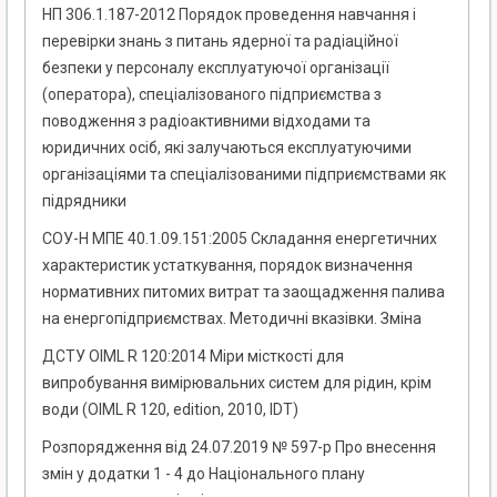
НП 306.1.187-2012 Порядок проведення навчання і
перевірки знань з питань ядерної та радіаційної
безпеки у персоналу експлуатуючої організації
(оператора), спеціалізованого підприємства з
поводження з радіоактивними відходами та
юридичних осіб, які залучаються експлуатуючими
організаціями та спеціалізованими підприємствами як
підрядники
СОУ-Н МПЕ 40.1.09.151:2005 Складання енергетичних
характеристик устаткування, порядок визначення
нормативних питомих витрат та заощадження палива
на енергопідприємствах. Методичні вказівки. Зміна
ДСТУ OIML R 120:2014 Міри місткості для
випробування вимірювальних систем для рідин, крім
води (OIML R 120, edition, 2010, IDT)
Розпорядження від 24.07.2019 № 597-р Про внесення
змін у додатки 1 - 4 до Національного плану